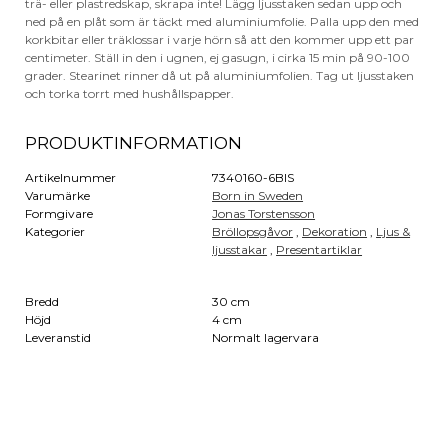
trä- eller plastredskap, skrapa inte! Lägg ljusstaken sedan upp och
ned på en plåt som är täckt med aluminiumfolie. Palla upp den med
korkbitar eller träklossar i varje hörn så att den kommer upp ett par
centimeter. Ställ in den i ugnen, ej gasugn, i cirka 15 min på 90-100
grader. Stearinet rinner då ut på aluminiumfolien. Tag ut ljusstaken
och torka torrt med hushållspapper.
PRODUKTINFORMATION
Artikelnummer
7340160-6BIS
Varumärke
Born in Sweden
Formgivare
Jonas Torstensson
Kategorier
Bröllopsgåvor
,
Dekoration
,
Ljus &
ljusstakar
,
Presentartiklar
Bredd
30 cm
Höjd
4 cm
Leveranstid
Normalt lagervara