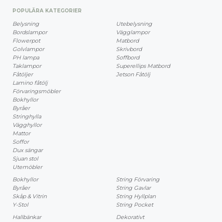
POPULÄRA KATEGORIER
Belysning
Utebelysning
Bordslampor
Vägglampor
Flowerpot
Matbord
Golvlampor
Skrivbord
PH lampa
Soffbord
Taklampor
Superellips Matbord
Fåtöljer
Jetson Fåtölj
Lamino fåtölj
Förvaringsmöbler
Bokhyllor
Byråer
Stringhylla
Vägghyllor
Mattor
Soffor
Dux sängar
Sjuan stol
Utemöbler
Bokhyllor
String Förvaring
Byråer
String Gavlar
Skåp & Vitrin
String Hyllplan
Y-Stol
String Pocket
Hallbänkar
Dekorativt