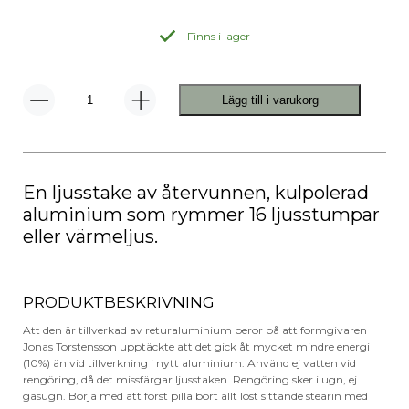
Finns i lager
Lägg till i varukorg
Ljusstake
Stumpastaken
Kulpolerad
Original
mängd
En ljusstake av återvunnen, kulpolerad
aluminium som rymmer 16 ljusstumpar
eller värmeljus.
PRODUKTBESKRIVNING
Att den är tillverkad av returaluminium beror på att formgivaren
Jonas Torstensson upptäckte att det gick åt mycket mindre energi
(10%) än vid tillverkning i nytt aluminium. Använd ej vatten vid
rengöring, då det missfärgar ljusstaken. Rengöring sker i ugn, ej
gasugn. Börja med att först pilla bort allt löst sittande stearin med