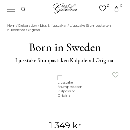
0
0
×
Sök efter valfri produkt eller
Hem
/
Dekoration
/
Ljus & ljusstakar
/ Ljusstake Stumpastaken
kategori
Kulpolerad Original
Sök
efter:
Born in Sweden
Ljusstake Stumpastaken Kulpolerad Original
1 349
kr