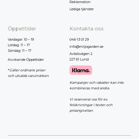
Reklamation
Lediga tjänster
Öppettider
Kontakta oss
Vardagar: 10 – 19
046-13 01 29
Lördag: 11 – 17
info@miljogarden.se
Söndag: 11 – 17
Avtalsvägen 2
227 61 Lund
Avvikande Öppettider
*
Gäller ordinarie priser
och utvalda varumärken.
Kampanjer och rabatter kan inte
kombineras med andra.
Vi reserverar oss för ev.
felskrivningar i texter och
prisangivelser.