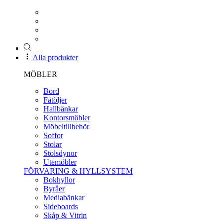
Alla produkter
MÖBLER
Bord
Fåtöljer
Hallbänkar
Kontorsmöbler
Möbeltillbehör
Soffor
Stolar
Stolsdynor
Utemöbler
FÖRVARING & HYLLSYSTEM
Bokhyllor
Byråer
Mediabänkar
Sideboards
Skåp & Vitrin