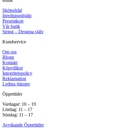
Butik
Skötselråd
Inredningshjälp
Presentkort
Vår butik
String – Designa själv
Kundservice
Om oss
Blogg
Kontakt
Köpvillkor
Integritetspolicy
Reklamation
Lediga tjänster
Öppettider
Vardagar: 10 – 19
Lördag: 11 – 17
Söndag: 11 – 17
Avvikande Öppettider