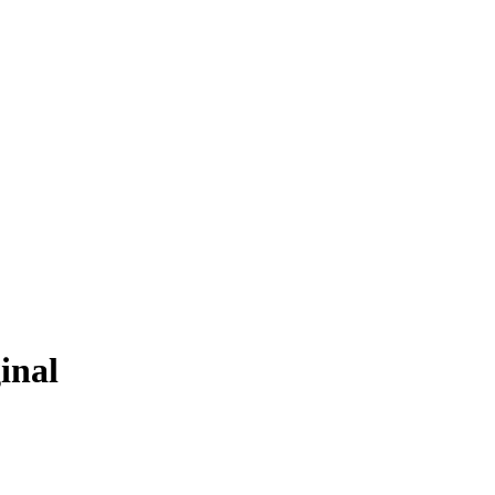
v blir ljusstaken en egen möbel i ditt hem. Tillverkad i svart, pulverlack
inal