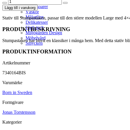
Stumpastaken
Stativ
Accessoarer
Lägg till i varukorg
Svart
Väskor
Original
Målarfärg
Stativ till Stumpastaken, passar till den större modellen Large med 4×4
mängd
Delikatesser
High-tech
PRODUKTBESKRIVNING
Miljögården Design
Möbelvård
Stumpastaken har blivit en klassiker i många hem. Med detta stativ blir 
Smycken
PRODUKTINFORMATION
Artikelnummer
7340164BIS
Varumärke
Born in Sweden
Formgivare
Jonas Torstensson
Kategorier