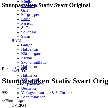
Fåtöljer
Stumpastaken Stativ Svart Original
Förvaring
Grill
Matgrupper
Pallar
Parasoll
Soffor
Solsängar
Stolar
HALL
PRODUKTBESKRIVNING
Galgar
Hallbänkar
Stumpastaken har blivit en klassiker i många hem. Med detta stati
Klädhängare
Krokar
Sko- & hatthyllor
Hallmattor
Born in Sweden
MATTOR
Hallmattor
Stumpastaken Stativ Svart Orig
Köksmattor
Matplatsmattor
Utemattor
990
kr
Vardagsrumsmattor & Soffmattor
Badrumsmattor
Finns i lager
ÖVRIGT