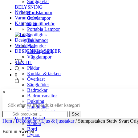
Sänggavlar
BELYSNING
Nyheter
Bordslampor
Varumärken
Golvlampor
Kampanjer
Lamptillbehör
Portabla Lampor
Spotlights
Designrea
Taklampor
Webbfynd
Plafonder
DESIGNKLASSIKER
Utebelysning
Vägglampor
TEXTIL
Plädar
Kuddar & täcken
0
Överkast
Sängkläder
Badrockar
×
Badrumsmattor
Dukning
Sök efter valfri produkt eller kategori
Handdukar
Sök
Prydnadskuddar
Sök
efter:
UTEMÖBLER
Hem
/
Dekoration
/
Ljus & ljusstakar
/ Stumpastaken Stativ Svart Ori
Bänkar
Bord
Born in Sweden
Dynor