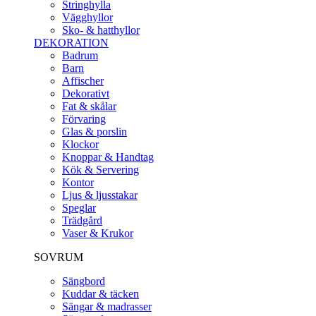
Stringhylla
Vägghyllor
Sko- & hatthyllor
DEKORATION
Badrum
Barn
Affischer
Dekorativt
Fat & skålar
Förvaring
Glas & porslin
Klockor
Knoppar & Handtag
Kök & Servering
Kontor
Ljus & ljusstakar
Speglar
Trädgård
Vaser & Krukor
SOVRUM
Sängbord
Kuddar & täcken
Sängar & madrasser