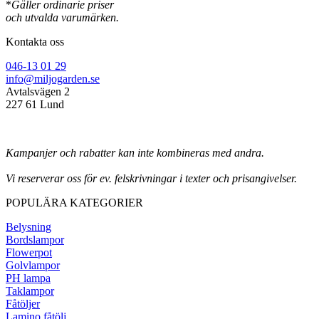
*
Gäller ordinarie priser
och utvalda varumärken.
Kontakta oss
046-13 01 29
info@miljogarden.se
Avtalsvägen 2
227 61 Lund
Kampanjer och rabatter kan inte kombineras med andra.
Vi reserverar oss för ev. felskrivningar i texter och prisangivelser.
POPULÄRA KATEGORIER
Belysning
Bordslampor
Flowerpot
Golvlampor
PH lampa
Taklampor
Fåtöljer
Lamino fåtölj