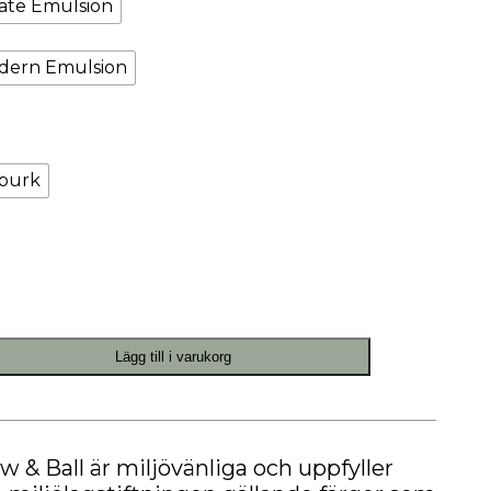
tate Emulsion
Målarfärg
Delikatesser
odern Emulsion
High-tech
Miljögården Design
Möbelvård
Smycken
burk
r
Lägg till i varukorg
ow & Ball är miljövänliga och uppfyller