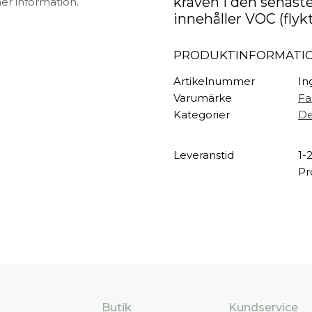
kraven i den senaste
mer information.
innehåller VOC (flyk
PRODUKTINFORMATI
Artikelnummer
In
Varumärke
Fa
Kategorier
De
Leveranstid
1-
Pr
Butik
Kundservice