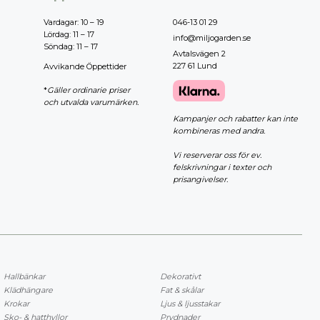
Vardagar: 10 – 19
046-13 01 29
Lördag: 11 – 17
info@miljogarden.se
Söndag: 11 – 17
Avtalsvägen 2
227 61 Lund
Avvikande Öppettider
*
Gäller ordinarie priser
och utvalda varumärken.
Kampanjer och rabatter kan inte
kombineras med andra.
Vi reserverar oss för ev.
felskrivningar i texter och
prisangivelser.
Hallbänkar
Dekorativt
Klädhängare
Fat & skålar
Krokar
Ljus & ljusstakar
Sko- & hatthyllor
Prydnader