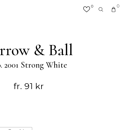
0
0
×
valfri produkt eller kategori
R
MATTOR
rrow & Ball
Hallmattor
Köksmattor
. 2001 Strong White
Matplatsmattor
Utemattor
Vardagsrumsmattor & Soffmattor
fr.
91
kr
Badrumsmattor
ÖVRIGT
Accessoarer
Väskor