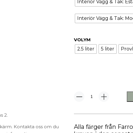
TEXTIL
Interiör Vägg & Tak: Es
Plädar
Interiör Vägg & Tak: M
Kuddar & täcken
HALL
Överkast
Sängkläder
Galgar
VOLYM
Badrockar
Hallbänkar
2.5 liter
5 liter
Prov
Badrumsmattor
Klädhängare
Dukning
Krokar
Handdukar
Sko- & hatthyllo
Prydnadskuddar
Hallmattor
No.
2001
Strong
s 2.
White
mängd
Alla färger från Farr
skärm. Kontakta oss om du