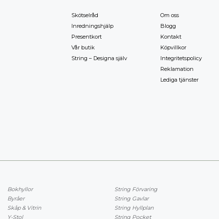
Skötselråd
Om oss
Inredningshjälp
Blogg
Presentkort
Kontakt
Vår butik
Köpvillkor
String – Designa själv
Integritetspolicy
Reklamation
Lediga tjänster
Bokhyllor
String Förvaring
Byråer
String Gavlar
Skåp & Vitrin
String Hyllplan
Y-Stol
String Pocket