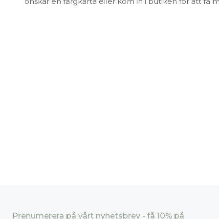
önskar en färgkarta eller kom in i butiken för att få 
Prenumerera på vårt nyhetsbrev - få 10% på