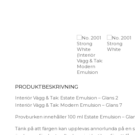
FÖRVARING & HYLLSYSTEM
Speglar
Bokhyllor
Trädgård
Byråer
Vaser & Krukor
Mediabänkar
Sideboards
Skåp & Vitrin
SOVRUM
Stringhylla
Vägghyllor
Sängbord
Sko- & hatthyllor
Kuddar & täcken
Sängar & madrasser
Sänggavlar
PRODUKTBESKRIVNING
Interiör Vägg & Tak: Estate Emulsion – Glans 2
Interiör Vägg & Tak: Modern Emulsion – Glans 7
Provburken innehåller 100 ml Estate Emulsion – Glan
Tänk på att färgen kan upplevas annorlunda på en 