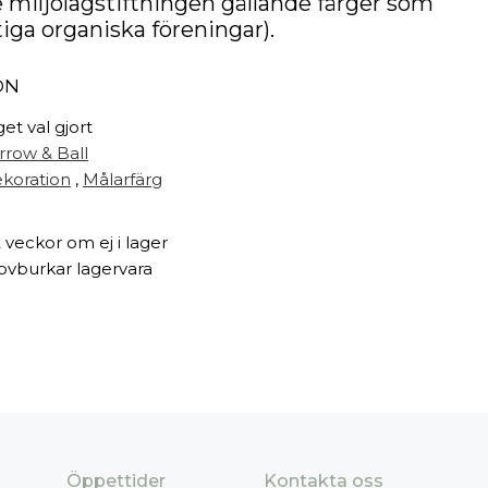
 miljölagstiftningen gällande färger som
tiga organiska föreningar).
ON
get val gjort
rrow & Ball
koration
,
Målarfärg
2 veckor om ej i lager
ovburkar lagervara
Öppettider
Kontakta oss