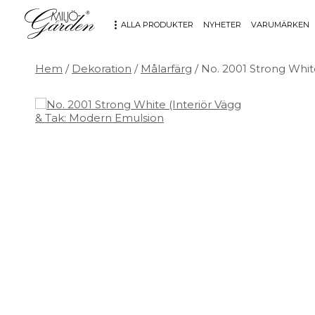
ALLA PRODUKTER
NYHETER
VARUMÄRKEN
Hem
/
Dekoration
/
Målarfärg
/ No. 2001 Strong Whi
MÖBLER
DEKORATION
Bord
Badrum
Fåtöljer
Barn
Hallbänkar
Affischer
Kontorsmöbler
Dekorativt
Möbeltillbehör
Fat & skålar
Soffor
Förvaring
Stolar
Glas & porslin
Stolsdynor
Klockor
Utemöbler
Knoppar & Handtag
Kök & Servering
Kontor
Ljus & ljusstakar