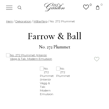
0
0
×
Sök efter valfri produkt eller
Hem
/
Dekoration
/
Målarfärg
/ No. 272 Plummet
kategori
Sök
Farrow & Ball
efter:
No. 272 Plummet