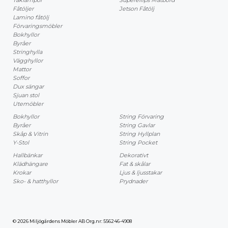
Taklampor
Superellips Matbord
Fåtöljer
Jetson Fåtölj
Lamino fåtölj
Förvaringsmöbler
Bokhyllor
Byråer
Stringhylla
Vägghyllor
Mattor
Soffor
Dux sängar
Sjuan stol
Utemöbler
Bokhyllor
String Förvaring
Byråer
String Gavlar
Skåp & Vitrin
String Hyllplan
Y-Stol
String Pocket
Hallbänkar
Dekorativt
Klädhängare
Fat & skålar
Krokar
Ljus & ljusstakar
Sko- & hatthyllor
Prydnader
© 2026 Miljögårdens Möbler AB Org.nr: 556246-4908