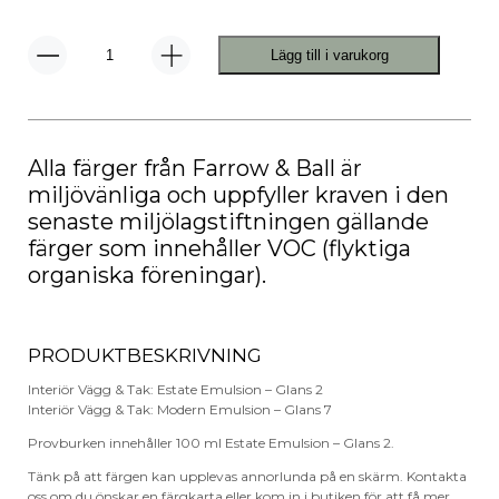
Lägg till i varukorg
No.
272
Plummet
mängd
Alla färger från Farrow & Ball är
miljövänliga och uppfyller kraven i den
senaste miljölagstiftningen gällande
färger som innehåller VOC (flyktiga
organiska föreningar).
PRODUKTBESKRIVNING
Interiör Vägg & Tak: Estate Emulsion – Glans 2
Interiör Vägg & Tak: Modern Emulsion – Glans 7
Provburken innehåller 100 ml Estate Emulsion – Glans 2.
Tänk på att färgen kan upplevas annorlunda på en skärm. Kontakta
oss om du önskar en färgkarta eller kom in i butiken för att få mer