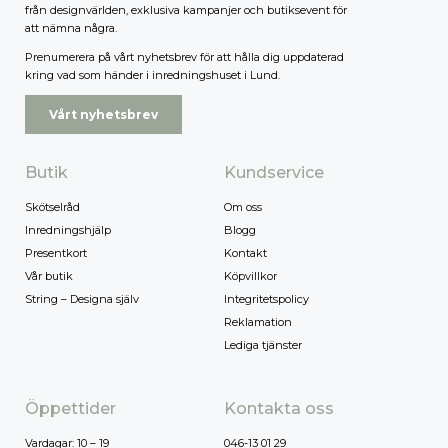
från designvärlden, exklusiva kampanjer och butiksevent för
att nämna några.
Prenumerera på vårt nyhetsbrev för att hålla dig uppdaterad
kring vad som händer i inredningshuset i Lund.
Vårt nyhetsbrev
Butik
Kundservice
Skötselråd
Om oss
Inredningshjälp
Blogg
Presentkort
Kontakt
Vår butik
Köpvillkor
String – Designa själv
Integritetspolicy
Reklamation
Lediga tjänster
Öppettider
Kontakta oss
Vardagar: 10 – 19
046-13 01 29