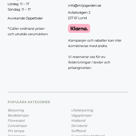
Lördag: 11 – 17
info@miljogarden.se
Söndag: 11 – 17
Avtalsvägen 2
227 61 Lund
Avvikande Öppettider
*
Gäller ordinarie priser
och utvalda varumärken.
Kampanjer och rabatter kan inte
kombineras med andra.
Vi reserverar oss för ev.
felskrivningar i texter och
prisangivelser.
POPULÄRA KATEGORIER
Belysning
Utebelysning
Bordslampor
Vägglampor
Flowerpot
Matbord
Golvlampor
Skrivbord
PH lampa
Soffbord