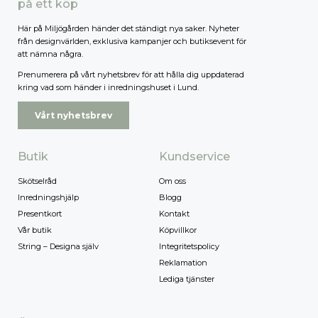
på ett köp
Här på Miljögården händer det ständigt nya saker. Nyheter
från designvärlden, exklusiva kampanjer och butiksevent för
att nämna några.
Prenumerera på vårt nyhetsbrev för att hålla dig uppdaterad
kring vad som händer i inredningshuset i Lund.
Vårt nyhetsbrev
Butik
Kundservice
Skötselråd
Om oss
Inredningshjälp
Blogg
Presentkort
Kontakt
Vår butik
Köpvillkor
String – Designa själv
Integritetspolicy
Reklamation
Lediga tjänster