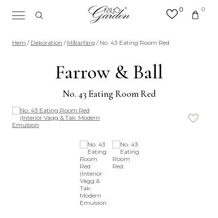
0
0
×
Sök efter valfri produkt eller
Hem
/
Dekoration
/
Målarfärg
/ No. 43 Eating Room Red
kategori
Sök
Farrow & Ball
efter:
No. 43 Eating Room Red