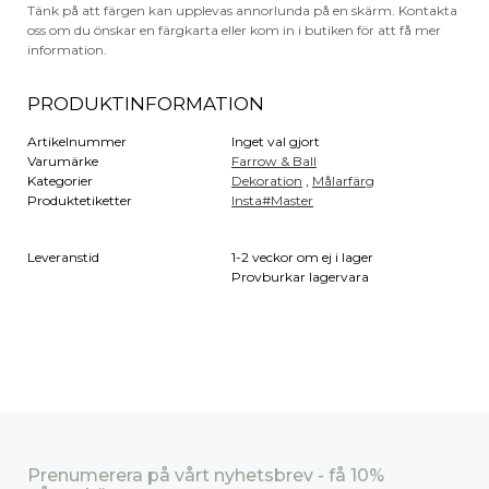
Tänk på att färgen kan upplevas annorlunda på en skärm. Kontakta
oss om du önskar en färgkarta eller kom in i butiken för att få mer
information.
PRODUKTINFORMATION
Artikelnummer
Inget val gjort
Varumärke
Farrow & Ball
Kategorier
Dekoration
,
Målarfärg
Produktetiketter
Insta#Master
Leveranstid
1-2 veckor om ej i lager
Provburkar lagervara
Prenumerera på vårt nyhetsbrev - få 10%