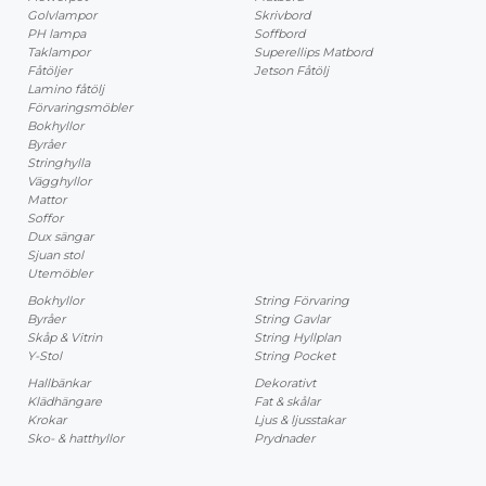
Golvlampor
Skrivbord
PH lampa
Soffbord
Taklampor
Superellips Matbord
Fåtöljer
Jetson Fåtölj
Lamino fåtölj
Förvaringsmöbler
Bokhyllor
Byråer
Stringhylla
Vägghyllor
Mattor
Soffor
Dux sängar
Sjuan stol
Utemöbler
Bokhyllor
String Förvaring
Byråer
String Gavlar
Skåp & Vitrin
String Hyllplan
Y-Stol
String Pocket
Hallbänkar
Dekorativt
Klädhängare
Fat & skålar
Krokar
Ljus & ljusstakar
Sko- & hatthyllor
Prydnader