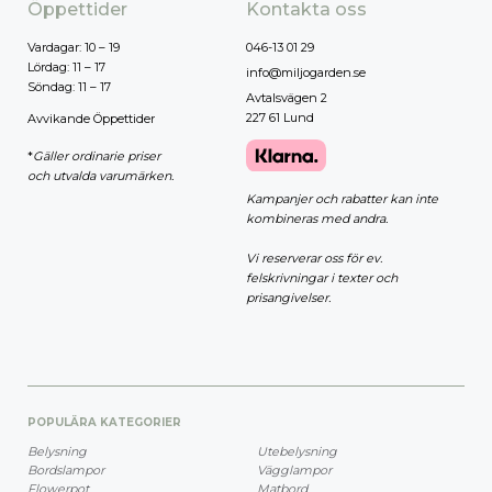
Öppettider
Kontakta oss
Vardagar: 10 – 19
046-13 01 29
Lördag: 11 – 17
info@miljogarden.se
Söndag: 11 – 17
Avtalsvägen 2
227 61 Lund
Avvikande Öppettider
*
Gäller ordinarie priser
och utvalda varumärken.
Kampanjer och rabatter kan inte
kombineras med andra.
Vi reserverar oss för ev.
felskrivningar i texter och
prisangivelser.
POPULÄRA KATEGORIER
Belysning
Utebelysning
Bordslampor
Vägglampor
Flowerpot
Matbord