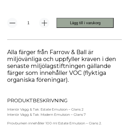
Lägg till i varukorg
No.
43
Eating
Room
Red
mängd
Alla färger från Farrow & Ball är
miljövänliga och uppfyller kraven i den
senaste miljölagstiftningen gällande
färger som innehåller VOC (flyktiga
organiska föreningar).
PRODUKTBESKRIVNING
Interiör Vägg & Tak: Estate Emulsion – Glans 2
Interiör Vägg & Tak: Modern Emulsion – Glans 7
Provburken innehåller 100 ml Estate Emulsion – Glans 2.