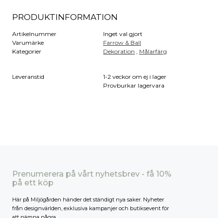
PRODUKTINFORMATION
Artikelnummer
Inget val gjort
Varumärke
Farrow & Ball
Kategorier
Dekoration
,
Målarfärg
Leveranstid
1-2 veckor om ej i lager
Provburkar lagervara
Prenumerera på vårt nyhetsbrev - få 10%
på ett köp
Här på Miljögården händer det ständigt nya saker. Nyheter
från designvärlden, exklusiva kampanjer och butiksevent för
att nämna några.