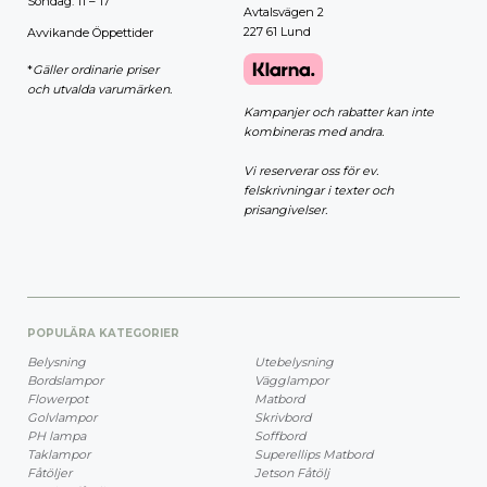
Söndag: 11 – 17
Avtalsvägen 2
227 61 Lund
Avvikande Öppettider
*
Gäller ordinarie priser
och utvalda varumärken.
Kampanjer och rabatter kan inte
kombineras med andra.
Vi reserverar oss för ev.
felskrivningar i texter och
prisangivelser.
POPULÄRA KATEGORIER
Belysning
Utebelysning
Bordslampor
Vägglampor
Flowerpot
Matbord
Golvlampor
Skrivbord
PH lampa
Soffbord
Taklampor
Superellips Matbord
Fåtöljer
Jetson Fåtölj