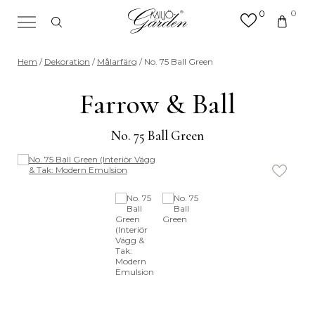
0
0
×
Sök efter valfri produkt eller
Hem
/
Dekoration
/
Målarfärg
/ No. 75 Ball Green
kategori
Sök
Farrow & Ball
efter:
No. 75 Ball Green