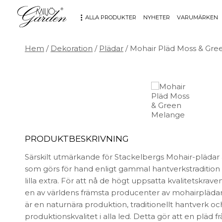
ALLA PRODUKTER
NYHETER
VARUMÄRKEN
Hem
/
Dekoration
/
Plädar
/ Mohair Pläd Moss & Gr
MÖBLER
DEKORATION
Bord
Badrum
Fåtöljer
Barn
Hallbänkar
Affischer
Kontorsmöbler
Dekorativt
Möbeltillbehör
Fat & skålar
PRODUKTBESKRIVNING
Soffor
Förvaring
Särskilt utmärkande för Stackelbergs Mohair-plädar 
Stolar
Glas & porslin
som görs för hand enligt gammal hantverkstradition
Stolsdynor
Klockor
lilla extra. För att nå de högt uppsatta kvalitetskrave
Utemöbler
Knoppar & Handtag
en av världens främsta producenter av mohairplädar i
Kök & Servering
är en naturnära produktion, traditionellt hantverk o
Kontor
produktionskvalitet i alla led. Detta gör att en pläd 
Ljus & ljusstakar