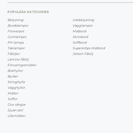
POPULÄRA KATEGORIER
Belysning
Utebelysning
Bordslampor
Vägglampor
Flowerpot
Matbord
Golvlampor
Skrivbord
PH lampa
Soffbord
Taklampor
Superellips Matbord
Fåtöljer
Jetson Fåtölj
Lamino fåtölj
Förvaringsmöbler
Bokhyllor
Byråer
Stringhylla
Vägghyllor
Mattor
Soffor
Dux sängar
Sjuan stol
Utemöbler