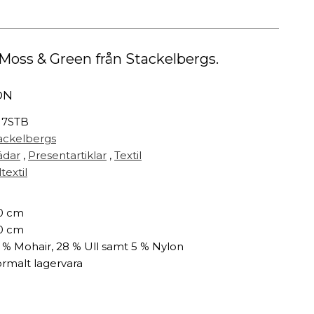
Målarfärg
Delikatesser
High-tech
 Moss & Green från Stackelbergs.
Miljögården Design
Möbelvård
ON
Smycken
17STB
ackelbergs
r
ädar
,
Presentartiklar
,
Textil
textil
0 cm
0 cm
 % Mohair, 28 % Ull samt 5 % Nylon
rmalt lagervara