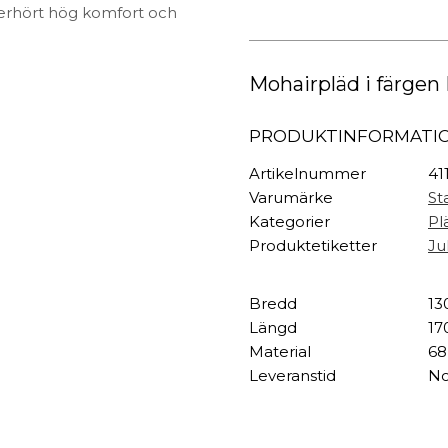
TEXTIL
Pläd
oerhört hög komfort och
Moss
Plädar
&
Kuddar & täcken
Green
HALL
Mohairpläd i färgen
Melange
Överkast
mängd
Sängkläder
Galgar
PRODUKTINFORMATI
Badrockar
Hallbänkar
Badrumsmattor
Klädhängare
Artikelnummer
41
Dukning
Krokar
Varumärke
St
Handdukar
Sko- & hatthyllo
Kategorier
Pl
Prydnadskuddar
Hallmattor
Produktetiketter
Jul
Bredd
13
Längd
17
Material
68
Leveranstid
No