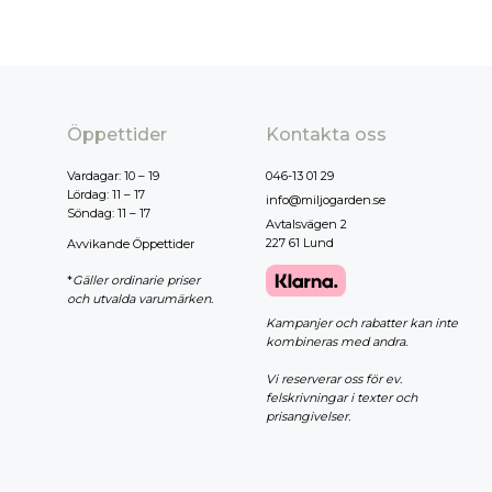
Öppettider
Kontakta oss
Vardagar: 10 – 19
046-13 01 29
Lördag: 11 – 17
info@miljogarden.se
Söndag: 11 – 17
Avtalsvägen 2
227 61 Lund
Avvikande Öppettider
*
Gäller ordinarie priser
och utvalda varumärken.
Kampanjer och rabatter kan inte
kombineras med andra.
Vi reserverar oss för ev.
felskrivningar i texter och
prisangivelser.