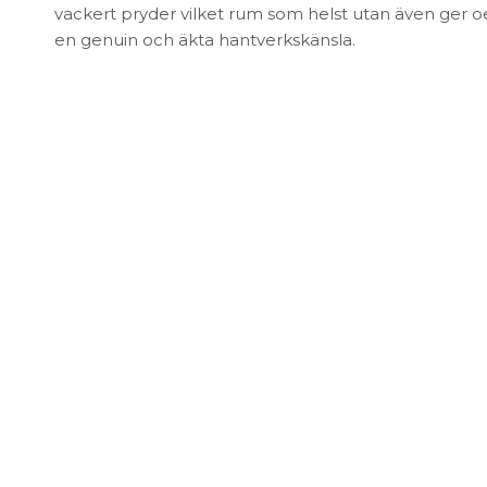
FÖRVARING & HYLLSYSTEM
vackert pryder vilket rum som helst utan även ger 
Speglar
en genuin och äkta hantverkskänsla.
Bokhyllor
Trädgård
Byråer
Vaser & Krukor
Mediabänkar
Sideboards
Skåp & Vitrin
SOVRUM
Stringhylla
Vägghyllor
Sängbord
Sko- & hatthyllor
Kuddar & täcken
Sängar & madrasser
Sänggavlar