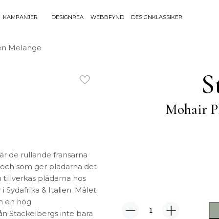
KAMPANJER
DESIGNREA
WEBBFYND
DESIGNKLASSIKER
Sök efter 
een Melange
Sök
BELYSNING
UTEMÖBLE
efter:
S
Bordslampor
Bänkar
Golvlampor
Bord
Mohair P
Lamptillbehör
Dynor
Portabla Lampor
Fåtöljer
Spotlights
Förvaring
Taklampor
Grill
är de rullande fransarna
Plafonder
Matgrupper
 och som ger plädarna det
Utebelysning
Pallar
n tillverkas plädarna hos
Vägglampor
Parasoll
 Sydafrika & Italien. Målet
Soffor
ch en hög
Solsängar
från Stackelbergs inte bara
Mohair
Stolar