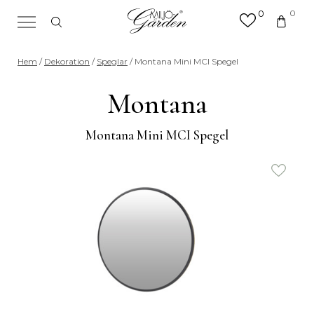
0
0
×
Sök efter valfri produkt eller
Hem
/
Dekoration
/
Speglar
/ Montana Mini MCI Spegel
kategori
Sök
Montana
efter:
Montana Mini MCI Spegel