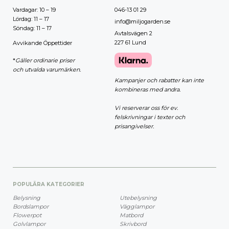
Vardagar: 10 – 19
046-13 01 29
Lördag: 11 – 17
info@miljogarden.se
Söndag: 11 – 17
Avtalsvägen 2
227 61 Lund
Avvikande Öppettider
*
Gäller ordinarie priser
och utvalda varumärken.
Kampanjer och rabatter kan inte
kombineras med andra.
Vi reserverar oss för ev.
felskrivningar i texter och
prisangivelser.
POPULÄRA KATEGORIER
Belysning
Utebelysning
Bordslampor
Vägglampor
Flowerpot
Matbord
Golvlampor
Skrivbord