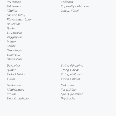
PH lampa
Soffbord
Taklampor
Superellips Matbord
Fåtöljer
Jetson Fåtölj
Lamino fåtölj
Förvaringsmöbler
Bokhyllor
Byråer
Stringhylla
Vägghyllor
Mattor
Soffor
Dux sängar
Sjuan stol
Utemöbler
Bokhyllor
String Förvaring
Byråer
String Gavlar
Skåp & Vitrin
String Hyllplan
Y-Stol
String Pocket
Hallbänkar
Dekorativt
Klädhängare
Fat & skålar
Krokar
Ljus & ljusstakar
Sko- & hatthyllor
Prydnader