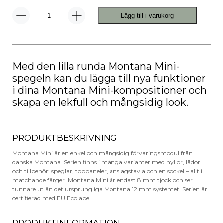
Lägg till i varukorg
Montana
Mini
MCI
Spegel
mängd
Med den lilla runda Montana Mini-
spegeln kan du lägga till nya funktioner
i dina Montana Mini-kompositioner och
skapa en lekfull och mångsidig look.
PRODUKTBESKRIVNING
Montana Mini är en enkel och mångsidig förvaringsmodul från
danska Montana. Serien finns i många varianter med hyllor, lådor
och tillbehör: speglar, toppaneler, anslagstavla och en sockel – allt i
matchande färger. Montana Mini är endast 8 mm tjock och ser
tunnare ut än det ursprungliga Montana 12 mm systemet. Serien är
certifierad med EU Ecolabel.
PRODUKTINFORMATION