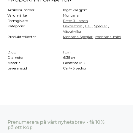
Artikelnummer
Inget val gjort
Varumärke
Montana
Formgivare
Peter J. Lassen
Kategorier
Dekoration
,
Hall
,
Speglar
,
Vägghyllor
Produktetiketter
Montana Speglar
,
montana-mini
Djup
1 cm
Diameter
Ø35 cm
Material
Lackerad MDF
Leveranstid
Ca 4-6 veckor
Prenumerera på vårt nyhetsbrev - få 10%
på ett köp