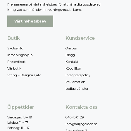
Prenumerera på vårt nyhetsbrev för att hålla dig uppdaterad
kring vad som händer i inredningshuset i Lund.
Vårt nyhetsbrev
Butik
Kundservice
Skötselråd
Om oss
Inredningshjälp
Blogg
Presentkort
Kontakt
Vår butik
Köpvillkor
String – Designa själv
Integritetspolicy
Reklamation
Lediga tjänster
Öppettider
Kontakta oss
Vardagar: 10 – 19
046-13 01 29
Lördag: 11 – 17
info@miljogarden.se
Söndag: 11 – 17
Avtalsvägen 2