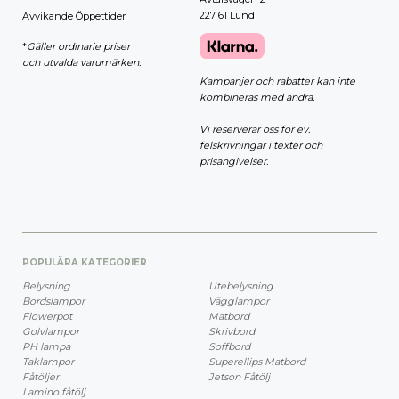
227 61 Lund
Avvikande Öppettider
*
Gäller ordinarie priser
och utvalda varumärken.
Kampanjer och rabatter kan inte
kombineras med andra.
Vi reserverar oss för ev.
felskrivningar i texter och
prisangivelser.
POPULÄRA KATEGORIER
Belysning
Utebelysning
Bordslampor
Vägglampor
Flowerpot
Matbord
Golvlampor
Skrivbord
PH lampa
Soffbord
Taklampor
Superellips Matbord
Fåtöljer
Jetson Fåtölj
Lamino fåtölj