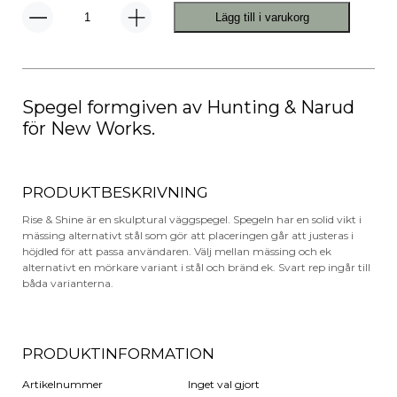
Lägg till i varukorg
Rise
&
Shine
Spegel
mängd
Spegel formgiven av Hunting & Narud
för New Works.
PRODUKTBESKRIVNING
Rise & Shine är en skulptural väggspegel. Spegeln har en solid vikt i
mässing alternativt stål som gör att placeringen går att justeras i
höjdled för att passa användaren. Välj mellan mässing och ek
alternativt en mörkare variant i stål och bränd ek. Svart rep ingår till
båda varianterna.
PRODUKTINFORMATION
Artikelnummer
Inget val gjort