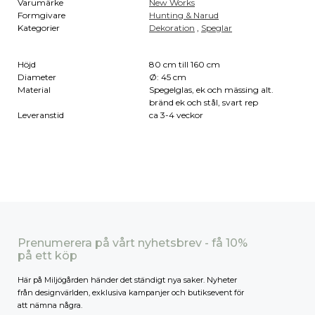
Varumärke
New Works
Formgivare
Hunting & Narud
Kategorier
Dekoration
,
Speglar
Höjd
80 cm till 160 cm
Diameter
Ø: 45 cm
Material
Spegelglas, ek och mässing alt.
bränd ek och stål, svart rep
Leveranstid
ca 3-4 veckor
Prenumerera på vårt nyhetsbrev - få 10%
på ett köp
Här på Miljögården händer det ständigt nya saker. Nyheter
från designvärlden, exklusiva kampanjer och butiksevent för
att nämna några.