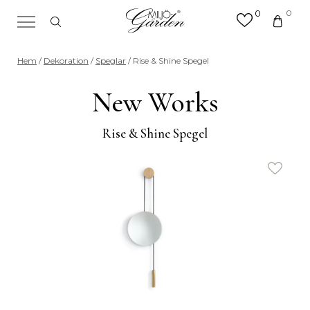
0
0
×
Sök efter valfri produkt eller
Hem
/
Dekoration
/
Speglar
/ Rise & Shine Spegel
kategori
Sök
New Works
efter:
Rise & Shine Spegel