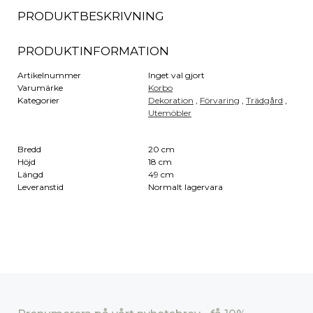
PRODUKTBESKRIVNING
PRODUKTINFORMATION
Artikelnummer
Inget val gjort
Varumärke
Korbo
Kategorier
Dekoration
,
Förvaring
,
Trädgård
,
Utemöbler
Bredd
20 cm
Höjd
18 cm
Längd
49 cm
Leveranstid
Normalt lagervara