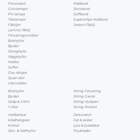
Flowerpot
Matbord
Golvlampor
Skrivbord
PH lampa
Soffbord
Taklampor
Superellips Matbord
Fåtöljer
Jetson Fåtölj
Lamino fåtölj
Förvaringsmöbler
Bokhyllor
Byråer
Stringhylla
Vägghyllor
Mattor
Soffor
Dux sängar
Sjuan stol
Utemöbler
Bokhyllor
String Förvaring
Byråer
String Gavlar
Skåp & Vitrin
String Hyllplan
Y-Stol
String Pocket
Hallbänkar
Dekorativt
Klädhängare
Fat & skålar
Krokar
Ljus & ljusstakar
Sko- & hatthyllor
Prydnader