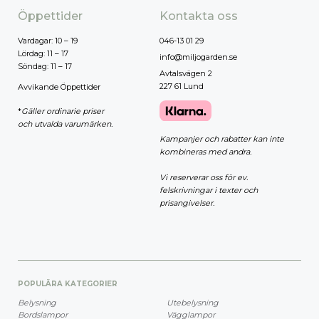
Öppettider
Kontakta oss
Vardagar: 10 – 19
046-13 01 29
Lördag: 11 – 17
info@miljogarden.se
Söndag: 11 – 17
Avtalsvägen 2
227 61 Lund
Avvikande Öppettider
*
Gäller ordinarie priser
och utvalda varumärken.
Kampanjer och rabatter kan inte
kombineras med andra.
Vi reserverar oss för ev.
felskrivningar i texter och
prisangivelser.
POPULÄRA KATEGORIER
Belysning
Utebelysning
Bordslampor
Vägglampor