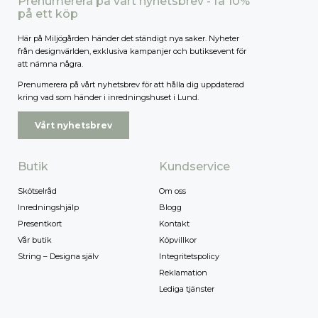
Prenumerera på vårt nyhetsbrev - få 10%
på ett köp
Här på Miljögården händer det ständigt nya saker. Nyheter
från designvärlden, exklusiva kampanjer och butiksevent för
att nämna några.
Prenumerera på vårt nyhetsbrev för att hålla dig uppdaterad
kring vad som händer i inredningshuset i Lund.
Vårt nyhetsbrev
Butik
Kundservice
Skötselråd
Om oss
Inredningshjälp
Blogg
Presentkort
Kontakt
Vår butik
Köpvillkor
String – Designa själv
Integritetspolicy
Reklamation
Lediga tjänster