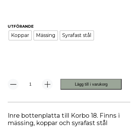
UTFÖRANDE
Koppar
Mässing
Syrafast stål
Lägg till i varukorg
Korbo
Korgbotten
18
mängd
Inre bottenplatta till Korbo 18. Finns i
mässing, koppar och syrafast stål