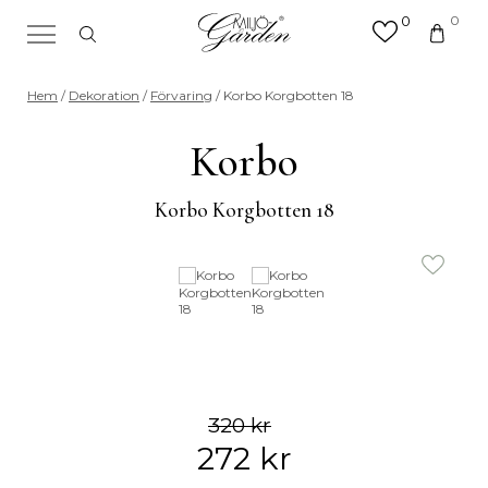
0
0
×
Sök efter valfri produkt eller
Hem
/
Dekoration
/
Förvaring
/ Korbo Korgbotten 18
kategori
Sök
Korbo
efter:
Korbo Korgbotten 18
320
kr
272
kr