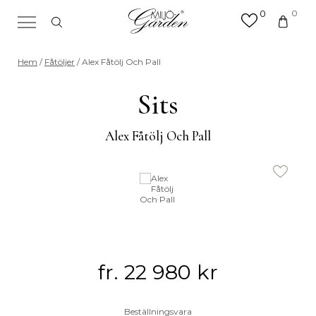
0
0
×
Sök efter valfri produkt eller
Hem
/
Fåtöljer
/ Alex Fåtölj Och Pall
kategori
Sök
Sits
efter:
Alex Fåtölj Och Pall
fr.
22 980
kr
Beställningsvara