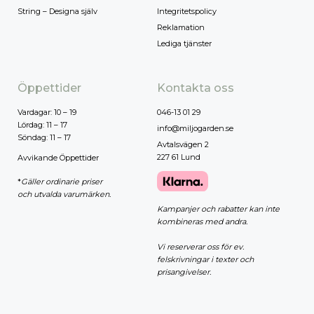
String – Designa själv
Integritetspolicy
Reklamation
Lediga tjänster
Öppettider
Kontakta oss
Vardagar: 10 – 19
046-13 01 29
Lördag: 11 – 17
info@miljogarden.se
Söndag: 11 – 17
Avtalsvägen 2
227 61 Lund
Avvikande Öppettider
*
Gäller ordinarie priser
och utvalda varumärken.
Kampanjer och rabatter kan inte
kombineras med andra.
Vi reserverar oss för ev.
felskrivningar i texter och
prisangivelser.