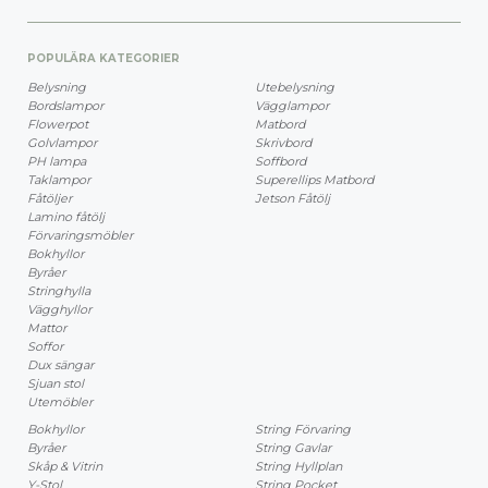
POPULÄRA KATEGORIER
Belysning
Utebelysning
Bordslampor
Vägglampor
Flowerpot
Matbord
Golvlampor
Skrivbord
PH lampa
Soffbord
Taklampor
Superellips Matbord
Fåtöljer
Jetson Fåtölj
Lamino fåtölj
Förvaringsmöbler
Bokhyllor
Byråer
Stringhylla
Vägghyllor
Mattor
Soffor
Dux sängar
Sjuan stol
Utemöbler
Bokhyllor
String Förvaring
Byråer
String Gavlar
Skåp & Vitrin
String Hyllplan
Y-Stol
String Pocket