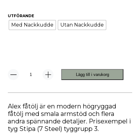
UTFÖRANDE
Med Nackkudde
Utan Nackkudde
Lägg till i varukorg
Alex
Fåtölj
Och
Pall
mängd
Alex fåtölj är en modern högryggad
fåtölj med smala armstöd och flera
andra spännande detaljer. Prisexempel i
tyg Stipa (7 Steel) tyggrupp 3.