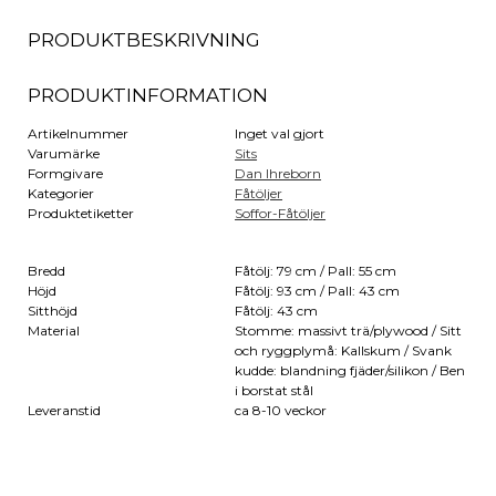
PRODUKTBESKRIVNING
PRODUKTINFORMATION
Artikelnummer
Inget val gjort
Varumärke
Sits
Formgivare
Dan Ihreborn
Kategorier
Fåtöljer
Produktetiketter
Soffor-Fåtöljer
Bredd
Fåtölj: 79 cm / Pall: 55 cm
Höjd
Fåtölj: 93 cm / Pall: 43 cm
Sitthöjd
Fåtölj: 43 cm
Material
Stomme: massivt trä/plywood / Sitt
och ryggplymå: Kallskum / Svank
kudde: blandning fjäder/silikon / Ben
i borstat stål
Leveranstid
ca 8-10 veckor