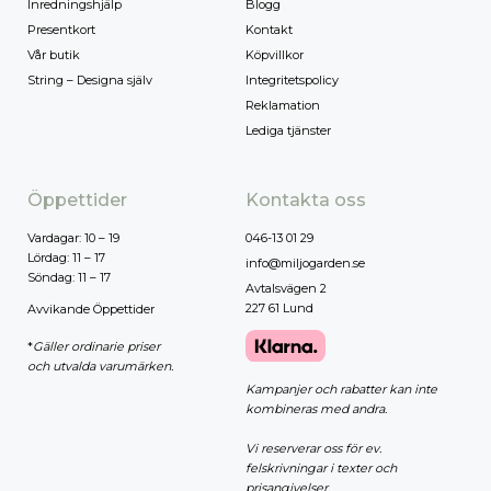
Inredningshjälp
Blogg
Presentkort
Kontakt
Vår butik
Köpvillkor
String – Designa själv
Integritetspolicy
Reklamation
Lediga tjänster
Öppettider
Kontakta oss
Vardagar: 10 – 19
046-13 01 29
Lördag: 11 – 17
info@miljogarden.se
Söndag: 11 – 17
Avtalsvägen 2
227 61 Lund
Avvikande Öppettider
*
Gäller ordinarie priser
och utvalda varumärken.
Kampanjer och rabatter kan inte
kombineras med andra.
Vi reserverar oss för ev.
felskrivningar i texter och
prisangivelser.