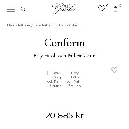
0
0
×
Sök efter valfri produkt eller
Hem
/
Fåtöljer
/ Easy Fåtölj och Pall Fårskinn
kategori
Sök
Conform
efter:
Easy Fåtölj och Pall Fårskinn
20 885
kr