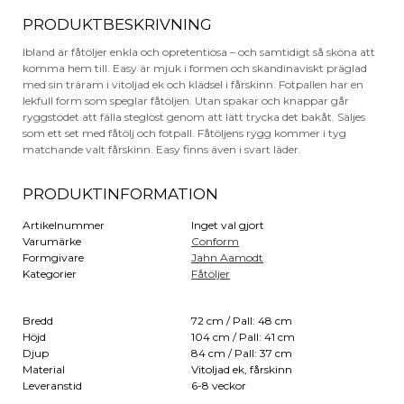
PRODUKTBESKRIVNING
Ibland är fåtöljer enkla och opretentiösa – och samtidigt så sköna att
komma hem till. Easy är mjuk i formen och skandinaviskt präglad
med sin träram i vitoljad ek och klädsel i fårskinn. Fotpallen har en
lekfull form som speglar fåtöljen. Utan spakar och knappar går
ryggstödet att fälla steglöst genom att lätt trycka det bakåt. Säljes
som ett set med fåtölj och fotpall. Fåtöljens rygg kommer i tyg
matchande valt fårskinn. Easy finns även i svart läder.
PRODUKTINFORMATION
Artikelnummer
Inget val gjort
Varumärke
Conform
Formgivare
Jahn Aamodt
Kategorier
Fåtöljer
Bredd
72 cm / Pall: 48 cm
Höjd
104 cm / Pall: 41 cm
Djup
84 cm / Pall: 37 cm
Material
Vitoljad ek, fårskinn
Leveranstid
6-8 veckor