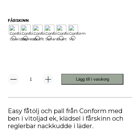
FÅRSKINN
Lägg till i varukorg
Easy
Fåtölj
och
Pall
Fårskinn
mängd
Easy fåtölj och pall från Conform med
ben i vitoljad ek, klädsel i fårskinn och
reglerbar nackkudde i läder.