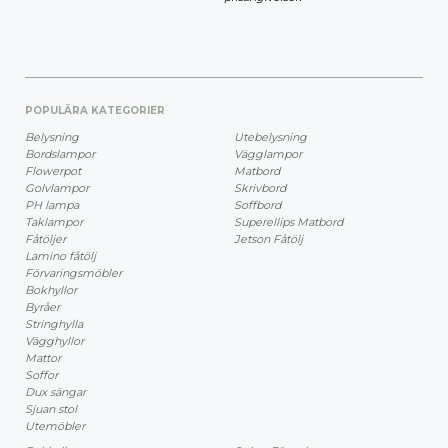
POPULÄRA KATEGORIER
Belysning
Utebelysning
Bordslampor
Vägglampor
Flowerpot
Matbord
Golvlampor
Skrivbord
PH lampa
Soffbord
Taklampor
Superellips Matbord
Fåtöljer
Jetson Fåtölj
Lamino fåtölj
Förvaringsmöbler
Bokhyllor
Byråer
Stringhylla
Vägghyllor
Mattor
Soffor
Dux sängar
Sjuan stol
Utemöbler