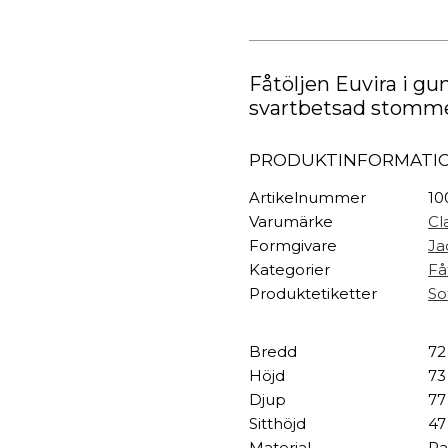
TEXTIL
gungstol
Svart
Plädar
Classic
Kuddar & täcken
mängd
HALL
Fåtöljen Euvira i gu
Överkast
svartbetsad stomme o
Sängkläder
Galgar
Badrockar
Hallbänkar
PRODUKTINFORMATI
Badrumsmattor
Klädhängare
Dukning
Krokar
Artikelnummer
10
Handdukar
Sko- & hatthyllo
Varumärke
Cl
Prydnadskuddar
Hallmattor
Formgivare
Ja
Kategorier
Få
Produktetiketter
So
Bredd
72
Höjd
73
Djup
77
Sitthöjd
47
Material
Ra