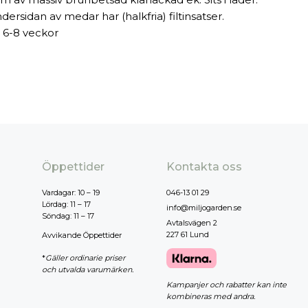
dersidan av medar har (halkfria) filtinsatser.
 6-8 veckor
Öppettider
Kontakta oss
Vardagar: 10 – 19
046-13 01 29
Lördag: 11 – 17
info@miljogarden.se
Söndag: 11 – 17
Avtalsvägen 2
227 61 Lund
Avvikande Öppettider
*
Gäller ordinarie priser
och utvalda varumärken.
Kampanjer och rabatter kan inte
kombineras med andra.