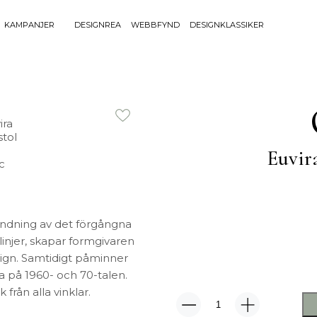
KAMPANJER
DESIGNREA
WEBBFYND
DESIGNKLASSIKER
Sök efter 
Sök
BELYSNING
UTEMÖBLE
efter:
Bordslampor
Bänkar
Golvlampor
Bord
Euvira
Lamptillbehör
Dynor
Portabla Lampor
Fåtöljer
Spotlights
Förvaring
Taklampor
Grill
andning av det förgångna
Plafonder
Matgrupper
injer, skapar formgivaren
Utebelysning
Pallar
sign. Samtidigt påminner
Vägglampor
Parasoll
a på 1960- och 70-talen.
Soffor
från alla vinklar.
Solsängar
Euvira
Stolar