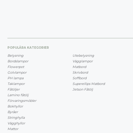
POPULÄRA KATEGORIER
Belysning
Utebelysning
Bordslampor
Vägglampor
Flowerpot
Matbord
Golvlampor
Skrivbord
PH lampa
Soffbord
Taklampor
Superellips Matbord
Fåtöljer
Jetson Fåtölj
Lamino fåtölj
Förvaringsmöbler
Bokhyllor
Byråer
Stringhylla
Vägghyllor
Mattor