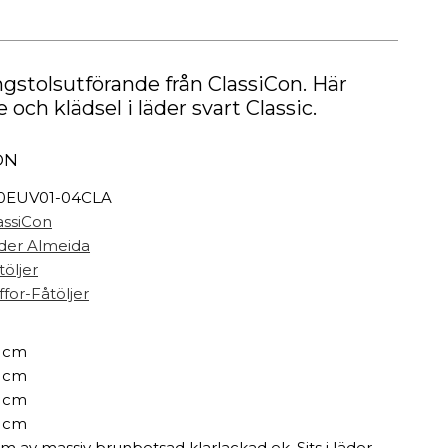
Målarfärg
Delikatesser
High-tech
ngstolsutförande från ClassiCon. Här
Miljögården Design
ch klädsel i läder svart Classic.
Möbelvård
Smycken
ON
0EUV01-04CLA
r
assiCon
der Almeida
töljer
ffor-Fåtöljer
 cm
 cm
 cm
 cm
m av massiv brunbetsad klarlackad ek. Sits i läder.