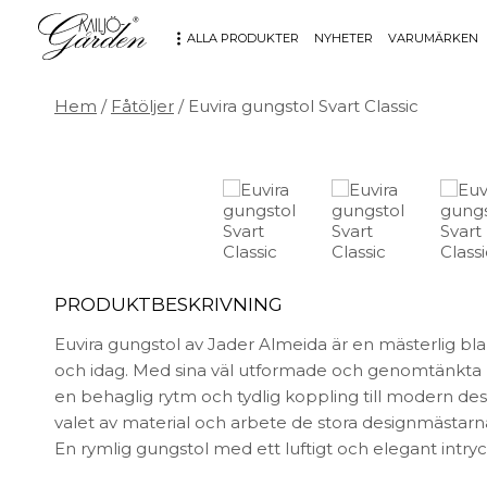
ALLA PRODUKTER
NYHETER
VARUMÄRKEN
Hem
/
Fåtöljer
/ Euvira gungstol Svart Classic
MÖBLER
DEKORATION
Bord
Badrum
Fåtöljer
Barn
Hallbänkar
Affischer
Kontorsmöbler
Dekorativt
Möbeltillbehör
Fat & skålar
PRODUKTBESKRIVNING
Soffor
Förvaring
Euvira gungstol av Jader Almeida är en mästerlig bl
Stolar
Glas & porslin
och idag. Med sina väl utformade och genomtänkta l
Stolsdynor
Klockor
en behaglig rytm och tydlig koppling till modern de
Utemöbler
Knoppar & Handtag
valet av material och arbete de stora designmästarn
Kök & Servering
En rymlig gungstol med ett luftigt och elegant intryck 
Kontor
Ljus & ljusstakar