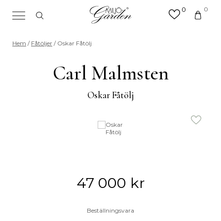
0
0
×
Sök efter valfri produkt eller
Hem
/
Fåtöljer
/ Oskar Fåtölj
kategori
Sök
Carl Malmsten
efter:
Oskar Fåtölj
47 000
kr
Beställningsvara