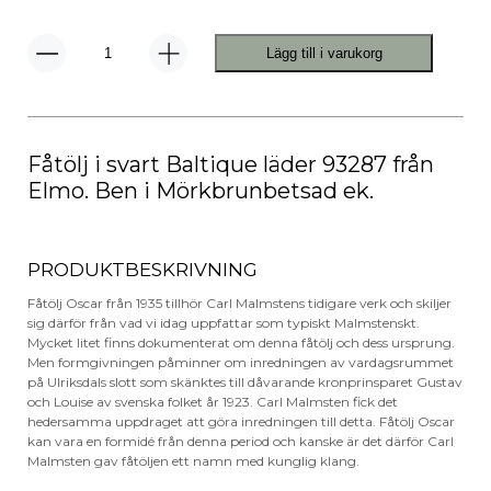
Lägg till i varukorg
Oskar
Fåtölj
mängd
Fåtölj i svart Baltique läder 93287 från
Elmo. Ben i Mörkbrunbetsad ek.
PRODUKTBESKRIVNING
Fåtölj Oscar från 1935 tillhör Carl Malmstens tidigare verk och skiljer
sig därför från vad vi idag uppfattar som typiskt Malmstenskt.
Mycket litet finns dokumenterat om denna fåtölj och dess ursprung.
Men formgivningen påminner om inredningen av vardagsrummet
på Ulriksdals slott som skänktes till dåvarande kronprinsparet Gustav
och Louise av svenska folket år 1923. Carl Malmsten fick det
hedersamma uppdraget att göra inredningen till detta. Fåtölj Oscar
kan vara en formidé från denna period och kanske är det därför Carl
Malmsten gav fåtöljen ett namn med kunglig klang.