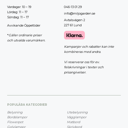
Vardagar: 10 – 19
046-13 01 29
Lördag: 11 – 17
info@miljogarden.se
Söndag: 11 – 17
Avtalsvägen 2
227 61 Lund
Avvikande Öppettider
*
Gäller ordinarie priser
och utvalda varumärken.
Kampanjer och rabatter kan inte
kombineras med andra.
Vi reserverar oss för ev.
felskrivningar i texter och
prisangivelser.
POPULÄRA KATEGORIER
Belysning
Utebelysning
Bordslampor
Vägglampor
Flowerpot
Matbord
Golvlampor
Skrivbord