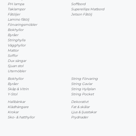
PH lampa
Soffbord
Taklampor
Superellips Matbord
Fåtöljer
Jetson Fåtölj
Lamino fåtölj
Förvaringsmöbler
Bokhyllor
Byråer
Stringhylla
Vägghyllor
Mattor
Soffor
Dux sängar
Sjuan stol
Utemöbler
Bokhyllor
String Förvaring
Byråer
String Gavlar
Skåp & Vitrin
String Hyllplan
Y-Stol
String Pocket
Hallbänkar
Dekorativt
Klädhängare
Fat & skålar
Krokar
Ljus & ljusstakar
Sko- & hatthyllor
Prydnader