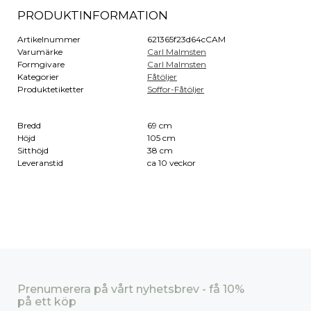
PRODUKTINFORMATION
Artikelnummer
621365f23d64cCAM
Varumärke
Carl Malmsten
Formgivare
Carl Malmsten
Kategorier
Fåtöljer
Produktetiketter
Soffor-Fåtöljer
Bredd
69 cm
Höjd
105 cm
Sitthöjd
38 cm
Leveranstid
ca 10 veckor
Prenumerera på vårt nyhetsbrev - få 10%
på ett köp