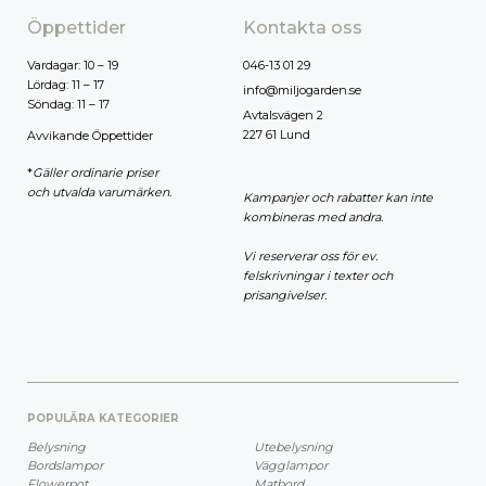
Öppettider
Kontakta oss
Vardagar: 10 – 19
046-13 01 29
Lördag: 11 – 17
info@miljogarden.se
Söndag: 11 – 17
Avtalsvägen 2
227 61 Lund
Avvikande Öppettider
*
Gäller ordinarie priser
och utvalda varumärken.
Kampanjer och rabatter kan inte
kombineras med andra.
Vi reserverar oss för ev.
felskrivningar i texter och
prisangivelser.
POPULÄRA KATEGORIER
Belysning
Utebelysning
Bordslampor
Vägglampor
Flowerpot
Matbord