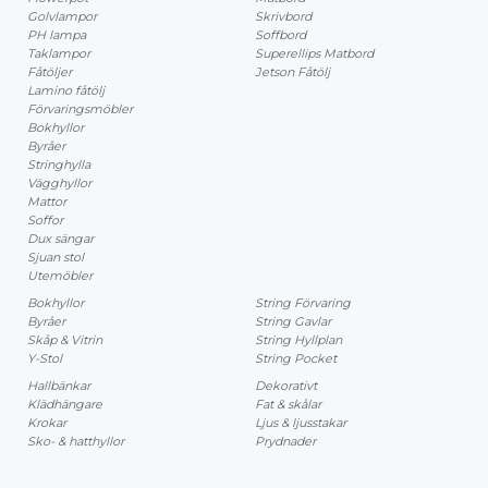
Golvlampor
Skrivbord
PH lampa
Soffbord
Taklampor
Superellips Matbord
Fåtöljer
Jetson Fåtölj
Lamino fåtölj
Förvaringsmöbler
Bokhyllor
Byråer
Stringhylla
Vägghyllor
Mattor
Soffor
Dux sängar
Sjuan stol
Utemöbler
Bokhyllor
String Förvaring
Byråer
String Gavlar
Skåp & Vitrin
String Hyllplan
Y-Stol
String Pocket
Hallbänkar
Dekorativt
Klädhängare
Fat & skålar
Krokar
Ljus & ljusstakar
Sko- & hatthyllor
Prydnader