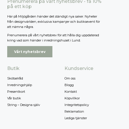
Prenumerera på vårt nyhetsbrev - få 10%
på ett köp
Här på Miljögården händer det ständigt nya saker. Nyheter
från designvärlden, exklusiva kampanjer och butiksevent för
att nämna några.
Prenumerera på vårt nyhetsbrev för att hålla dig uppdaterad
kring vad som händer i inredningshuset i Lund.
Vårt nyhetsbrev
Butik
Kundservice
Skötselråd
Om oss
Inredningshjälp
Blogg
Presentkort
Kontakt
Vår butik
Köpvillkor
String – Designa själv
Integritetspolicy
Reklamation
Lediga tjänster