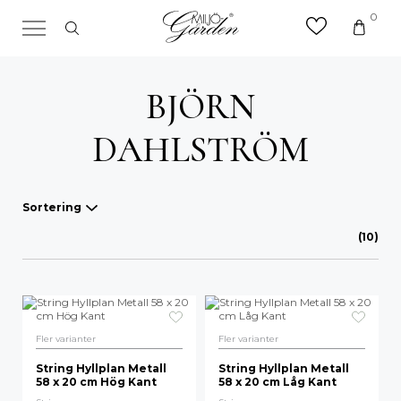
0
×
Sök efter valfri produkt eller
kategori
BJÖRN
Sök
efter:
DAHLSTRÖM
Sortering
(10)
Våra favoriter
A-Ö
Mest sålda
Fler varianter
Fler varianter
Nyheter
String Hyllplan Metall
String Hyllplan Metall
58 x 20 cm Hög Kant
58 x 20 cm Låg Kant
Lägsta pris