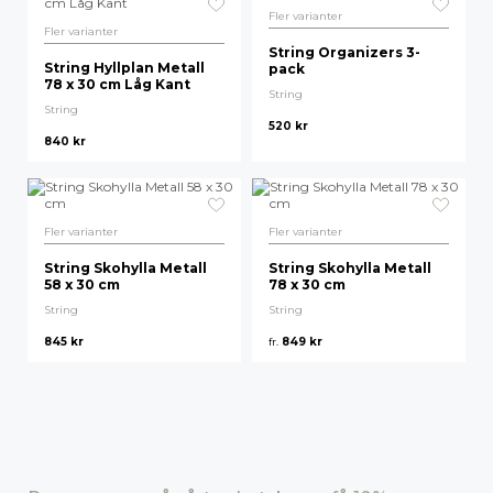
Fler varianter
Fler varianter
String Organizers 3-
String Hyllplan Metall
pack
78 x 30 cm Låg Kant
String
String
520
kr
840
kr
Fler varianter
Fler varianter
String Skohylla Metall
String Skohylla Metall
58 x 30 cm
78 x 30 cm
String
String
845
kr
fr.
849
kr