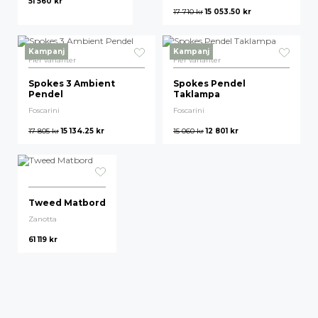
51 560
kr
17 710
kr
15 053.50
kr
Högsta pris
Kampanj
Kampanj
Fler varianter
Fler varianter
Spokes 3 Ambient
Spokes Pendel
Pendel
Taklampa
Foscarini
Foscarini
17 805
kr
15 134.25
kr
15 060
kr
12 801
kr
Tweed Matbord
Zanotta
61 119
kr