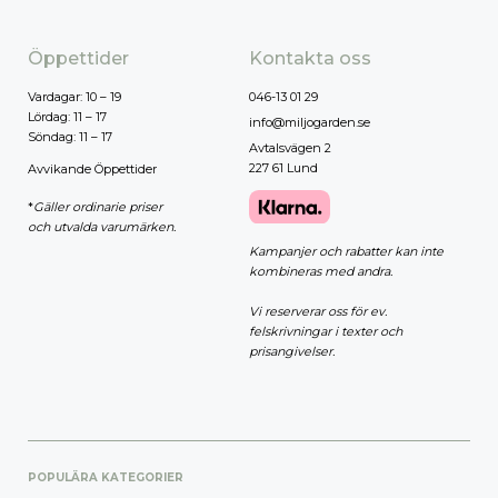
Öppettider
Kontakta oss
Vardagar: 10 – 19
046-13 01 29
Lördag: 11 – 17
info@miljogarden.se
Söndag: 11 – 17
Avtalsvägen 2
227 61 Lund
Avvikande Öppettider
*
Gäller ordinarie priser
och utvalda varumärken.
Kampanjer och rabatter kan inte
kombineras med andra.
Vi reserverar oss för ev.
felskrivningar i texter och
prisangivelser.
POPULÄRA KATEGORIER