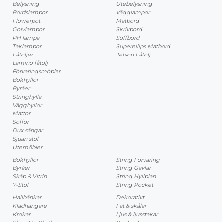
Belysning
Utebelysning
Bordslampor
Vägglampor
Flowerpot
Matbord
Golvlampor
Skrivbord
PH lampa
Soffbord
Taklampor
Superellips Matbord
Fåtöljer
Jetson Fåtölj
Lamino fåtölj
Förvaringsmöbler
Bokhyllor
Byråer
Stringhylla
Vägghyllor
Mattor
Soffor
Dux sängar
Sjuan stol
Utemöbler
Bokhyllor
String Förvaring
Byråer
String Gavlar
Skåp & Vitrin
String Hyllplan
Y-Stol
String Pocket
Hallbänkar
Dekorativt
Klädhängare
Fat & skålar
Krokar
Ljus & ljusstakar