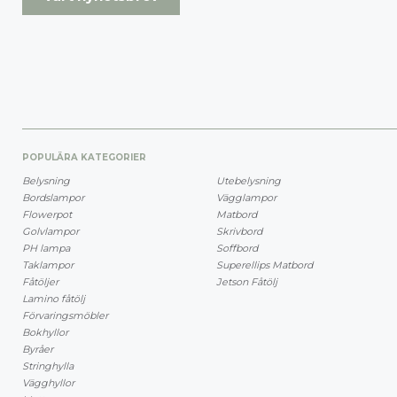
POPULÄRA KATEGORIER
Belysning
Utebelysning
Bordslampor
Vägglampor
Flowerpot
Matbord
Golvlampor
Skrivbord
PH lampa
Soffbord
Taklampor
Superellips Matbord
Fåtöljer
Jetson Fåtölj
Lamino fåtölj
Förvaringsmöbler
Bokhyllor
Byråer
Stringhylla
Vägghyllor