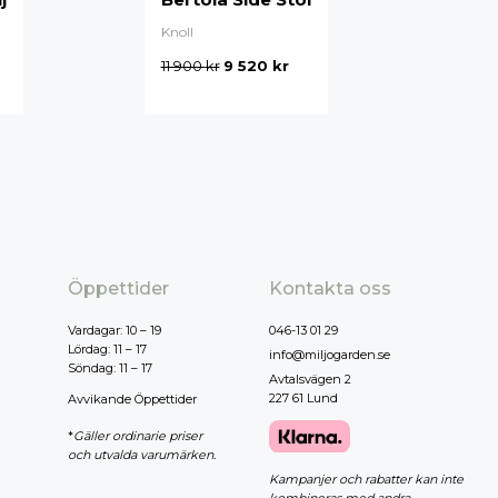
Målarfärg
Knoll
Delikatesser
11 900
kr
9 520
kr
High-tech
Miljögården Design
Möbelvård
Smycken
r
Öppettider
Kontakta oss
Vardagar: 10 – 19
046-13 01 29
Lördag: 11 – 17
info@miljogarden.se
Söndag: 11 – 17
Avtalsvägen 2
227 61 Lund
Avvikande Öppettider
*
Gäller ordinarie priser
och utvalda varumärken.
Kampanjer och rabatter kan inte