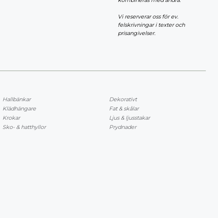
kombineras med andra.
Vi reserverar oss för ev.
felskrivningar i texter och
prisangivelser.
Hallbänkar
Dekorativt
Klädhängare
Fat & skålar
Krokar
Ljus & ljusstakar
Sko- & hatthyllor
Prydnader