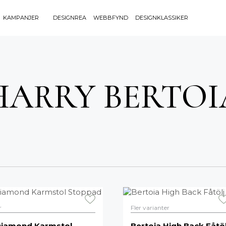
KAMPANJER
DESIGNREA
WEBBFYND
DESIGNKLASSIKER
Sök efter 
Sök
BELYSNING
UTEMÖBLE
efter:
HARRY BERTOI
Bordslampor
Bänkar
Golvlampor
Bord
Lamptillbehör
Dynor
Portabla Lampor
Fåtöljer
Spotlights
Förvaring
Taklampor
Grill
Plafonder
Matgrupper
Utebelysning
Pallar
Vägglampor
Parasoll
Soffor
r
Fler varianter
Solsängar
Diamond Karmstol
Bertoia High Back Fåtöl
Stolar