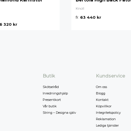
TEXTIL
Knoll
Plädar
fr.
63 440
kr
Kuddar & täcken
HALL
6 320
kr
Överkast
Sängkläder
Galgar
Badrockar
Hallbänkar
Badrumsmattor
Klädhängare
Dukning
Krokar
Handdukar
Sko- & hatthyllo
Prydnadskuddar
Hallmattor
Butik
Kundservice
Skötselråd
Om oss
Inredningshjälp
Blogg
Presentkort
Kontakt
Vår butik
Köpvillkor
String – Designa själv
Integritetspolicy
Reklamation
Lediga tjänster