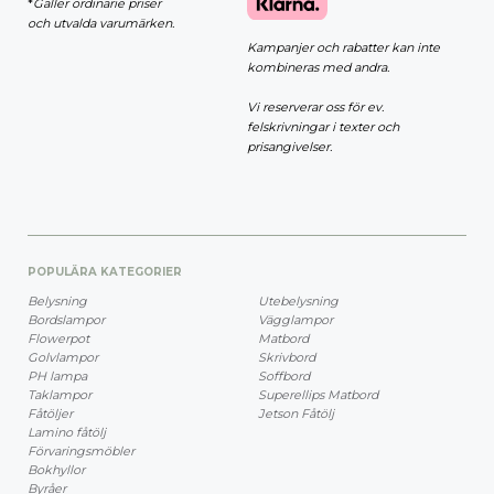
*
Gäller ordinarie priser
och utvalda varumärken.
Kampanjer och rabatter kan inte
kombineras med andra.
Vi reserverar oss för ev.
felskrivningar i texter och
prisangivelser.
POPULÄRA KATEGORIER
Belysning
Utebelysning
Bordslampor
Vägglampor
Flowerpot
Matbord
Golvlampor
Skrivbord
PH lampa
Soffbord
Taklampor
Superellips Matbord
Fåtöljer
Jetson Fåtölj
Lamino fåtölj
Förvaringsmöbler
Bokhyllor
Byråer