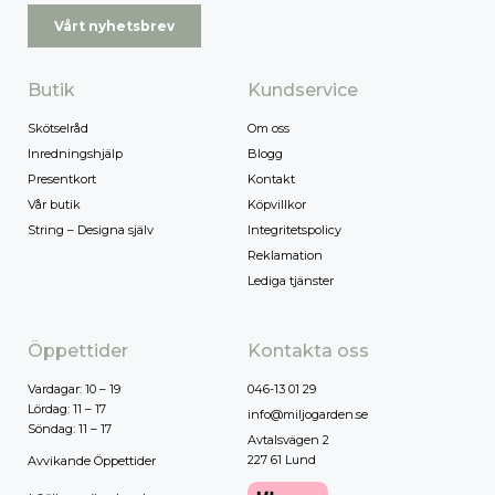
Vårt nyhetsbrev
Butik
Kundservice
Skötselråd
Om oss
Inredningshjälp
Blogg
Presentkort
Kontakt
Vår butik
Köpvillkor
String – Designa själv
Integritetspolicy
Reklamation
Lediga tjänster
Öppettider
Kontakta oss
Vardagar: 10 – 19
046-13 01 29
Lördag: 11 – 17
info@miljogarden.se
Söndag: 11 – 17
Avtalsvägen 2
227 61 Lund
Avvikande Öppettider