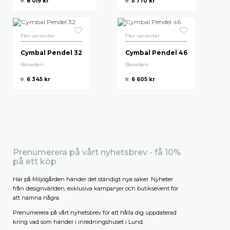
fr.
8 019
kr
fr.
11 770
kr
Högsta pris
Fler varianter
Fler varianter
Cymbal Pendel 32
Cymbal Pendel 46
Bsweden
Bsweden
fr.
6 345
kr
fr.
6 605
kr
Prenumerera på vårt nyhetsbrev - få 10%
på ett köp
Här på Miljögården händer det ständigt nya saker. Nyheter
från designvärlden, exklusiva kampanjer och butiksevent för
att nämna några.
Prenumerera på vårt nyhetsbrev för att hålla dig uppdaterad
kring vad som händer i inredningshuset i Lund.