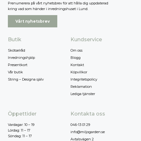
Prenumerera på vårt nyhetsbrev för att hålla dig uppdaterad
kring vad som händer i inredningshuset i Lund.
Vårt nyhetsbrev
Butik
Kundservice
Skötselråd
Om oss
Inredningshjälp
Blogg
Presentkort
Kontakt
Vår butik
Köpvillkor
String – Designa själv
Integritetspolicy
Reklamation
Lediga tjänster
Öppettider
Kontakta oss
Vardagar: 10 – 19
046-13 01 29
Lördag: 11 – 17
info@miljogarden.se
Söndag: 11 – 17
Avtalsvägen 2