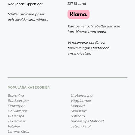
227 61 Lund
Avvikande Öppettider
*
Gäller ordinarie priser
och utvalda varumärken.
Kampanjer och rabatter kan inte
kombineras med andra.
Vi reserverar oss för ev.
felskrivningar i texter och
prisangivelser.
POPULÄRA KATEGORIER
Belysning
Utebelysning
Bordslampor
Vägglampor
Flowerpot
Matbord
Golvlampor
Skrivbord
PH lampa
Soffbord
Taklampor
Superellips Matbord
Fåtöljer
Jetson Fåtölj
Lamino fåtölj