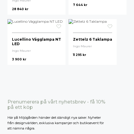
Ingo Maurer
7 644
kr
28 840
kr
Högsta pris
Lucellino Vägglampa NT
Zettelz 6 Taklampa
LED
Ingo Maurer
Ingo Maurer
11 295
kr
3 900
kr
Prenumerera på vårt nyhetsbrev - få 10%
på ett köp
Här på Miljögården händer det ständigt nya saker. Nyheter
från designvärlden, exklusiva kampanjer och butiksevent för
att nämna några.