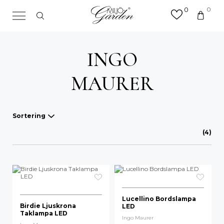
0
0
×
Sök efter valfri produkt eller
kategori
INGO
Sök
efter:
MAURER
Sortering
(4)
Våra favoriter
A-Ö
Mest sålda
Lucellino Bordslampa
Nyheter
Birdie Ljuskrona
LED
Taklampa LED
Ingo Maurer
Lägsta pris