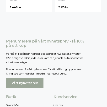
Marset
Marset
3 440
kr
2 715
kr
Högsta pris
Prenumerera på vårt nyhetsbrev - få 10%
på ett köp
Här på Miljögården händer det ständigt nya saker. Nyheter
från designvärlden, exklusiva kampanjer och butiksevent för
att nämna några.
Prenumerera på vårt nyhetsbrev för att hålla dig uppdaterad
kring vad som händer i inredningshuset i Lund.
Vårt nyhetsbrev
Butik
Kundservice
Skötselråd
Om oss