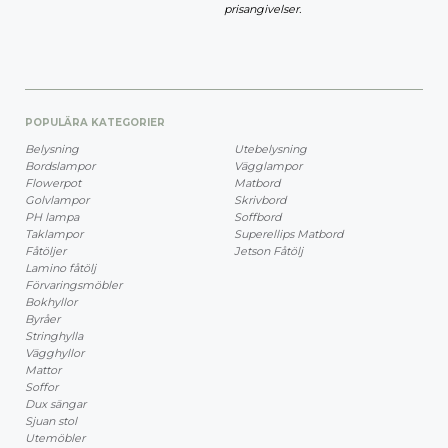
prisangivelser.
POPULÄRA KATEGORIER
Belysning
Utebelysning
Bordslampor
Vägglampor
Flowerpot
Matbord
Golvlampor
Skrivbord
PH lampa
Soffbord
Taklampor
Superellips Matbord
Fåtöljer
Jetson Fåtölj
Lamino fåtölj
Förvaringsmöbler
Bokhyllor
Byråer
Stringhylla
Vägghyllor
Mattor
Soffor
Dux sängar
Sjuan stol
Utemöbler