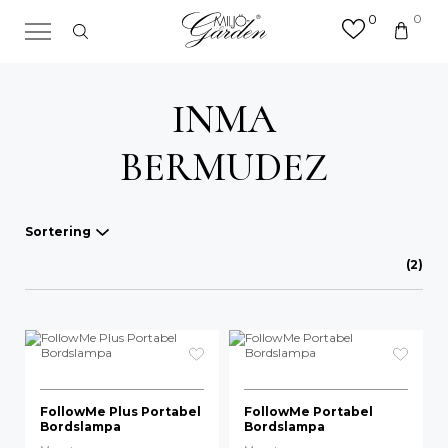
0
0
×
Sök efter valfri produkt eller
kategori
INMA
Sök
efter:
BERMUDEZ
Sortering
(2)
Våra favoriter
A-Ö
Mest sålda
Nyheter
FollowMe Plus Portabel
FollowMe Portabel
Bordslampa
Bordslampa
Lägsta pris