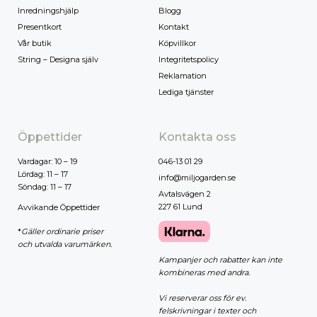
Inredningshjälp
Blogg
Presentkort
Kontakt
Vår butik
Köpvillkor
String – Designa själv
Integritetspolicy
Reklamation
Lediga tjänster
Öppettider
Kontakta oss
Vardagar: 10 – 19
046-13 01 29
Lördag: 11 – 17
info@miljogarden.se
Söndag: 11 – 17
Avtalsvägen 2
227 61 Lund
Avvikande Öppettider
*
Gäller ordinarie priser
och utvalda varumärken.
Kampanjer och rabatter kan inte
kombineras med andra.
Vi reserverar oss för ev.
felskrivningar i texter och