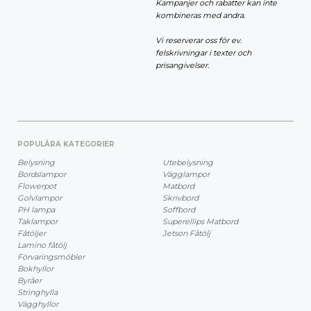
Kampanjer och rabatter kan inte
kombineras med andra.
Vi reserverar oss för ev.
felskrivningar i texter och
prisangivelser.
POPULÄRA KATEGORIER
Belysning
Utebelysning
Bordslampor
Vägglampor
Flowerpot
Matbord
Golvlampor
Skrivbord
PH lampa
Soffbord
Taklampor
Superellips Matbord
Fåtöljer
Jetson Fåtölj
Lamino fåtölj
Förvaringsmöbler
Bokhyllor
Byråer
Stringhylla
Vägghyllor