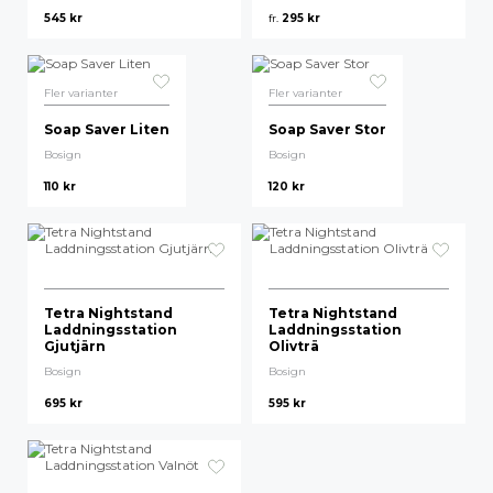
545
kr
fr.
295
kr
Högsta pris
Fler varianter
Fler varianter
Soap Saver Liten
Soap Saver Stor
Bosign
Bosign
110
kr
120
kr
Tetra Nightstand
Tetra Nightstand
Laddningsstation
Laddningsstation
Gjutjärn
Olivträ
Bosign
Bosign
695
kr
595
kr