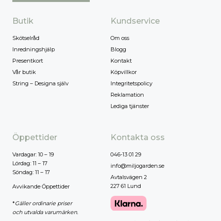
Butik
Kundservice
Skötselråd
Om oss
Inredningshjälp
Blogg
Presentkort
Kontakt
Vår butik
Köpvillkor
String – Designa själv
Integritetspolicy
Reklamation
Lediga tjänster
Öppettider
Kontakta oss
Vardagar: 10 – 19
046-13 01 29
Lördag: 11 – 17
info@miljogarden.se
Söndag: 11 – 17
Avtalsvägen 2
227 61 Lund
Avvikande Öppettider
*
Gäller ordinarie priser
och utvalda varumärken.