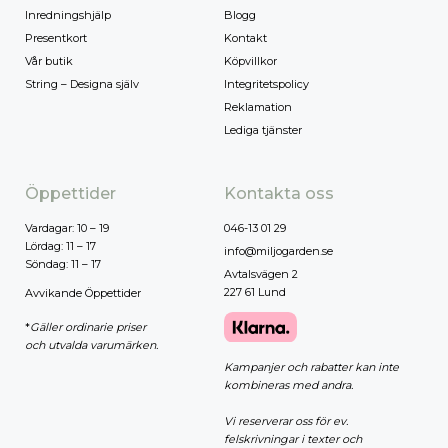
Inredningshjälp
Blogg
Presentkort
Kontakt
Vår butik
Köpvillkor
String – Designa själv
Integritetspolicy
Reklamation
Lediga tjänster
Öppettider
Kontakta oss
Vardagar: 10 – 19
046-13 01 29
Lördag: 11 – 17
info@miljogarden.se
Söndag: 11 – 17
Avtalsvägen 2
227 61 Lund
Avvikande Öppettider
*
Gäller ordinarie priser
och utvalda varumärken.
Kampanjer och rabatter kan inte
kombineras med andra.
Vi reserverar oss för ev.
felskrivningar i texter och