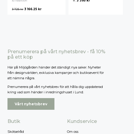
&Tradition
fr.
3 395
kr
3 725
kr
3 166.25
kr
Högsta pris
Prenumerera på vårt nyhetsbrev - få 10%
på ett köp
Här på Miljögården händer det ständigt nya saker. Nyheter
från designvärlden, exklusiva kampanjer och butiksevent för
att nämna några.
Prenumerera på vårt nyhetsbrev för att hålla dig uppdaterad
kring vad som händer i inredningshuset i Lund.
Vårt nyhetsbrev
Butik
Kundservice
Skötselråd
Om oss