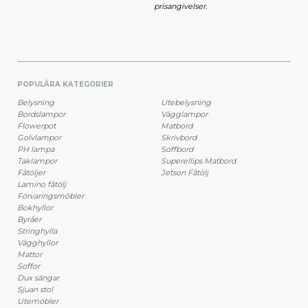
prisangivelser.
POPULÄRA KATEGORIER
Belysning
Utebelysning
Bordslampor
Vägglampor
Flowerpot
Matbord
Golvlampor
Skrivbord
PH lampa
Soffbord
Taklampor
Superellips Matbord
Fåtöljer
Jetson Fåtölj
Lamino fåtölj
Förvaringsmöbler
Bokhyllor
Byråer
Stringhylla
Vägghyllor
Mattor
Soffor
Dux sängar
Sjuan stol
Utemöbler