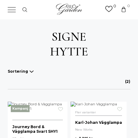
0
0
×
Sök efter valfri produkt eller
kategori
SIGNE
Sök
efter:
HYTTE
Sortering
(2)
Våra favoriter
A-Ö
Kampanj
Mest sålda
Fler varianter
Karl-Johan Vägglampa
Nyheter
Journey Bord &
New Works
Vägglampa Svart SHY1
Lägsta pris