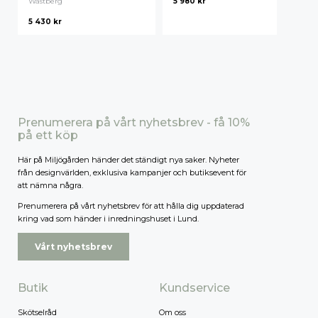
Wästberg
5 980
kr
5 430
kr
Högsta pris
Prenumerera på vårt nyhetsbrev - få 10%
på ett köp
Här på Miljögården händer det ständigt nya saker. Nyheter
från designvärlden, exklusiva kampanjer och butiksevent för
att nämna några.
Prenumerera på vårt nyhetsbrev för att hålla dig uppdaterad
kring vad som händer i inredningshuset i Lund.
Vårt nyhetsbrev
Butik
Kundservice
Skötselråd
Om oss