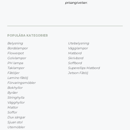
prisangivelser.
POPULÄRA KATEGORIER
Belysning
Utebelysning
Bordslampor
Vägglampor
Flowerpot
Matbord
Golvlampor
Skrivbord
PH lampa
Soffbord
Taklampor
Superellips Matbord
Fåtöljer
Jetson Fåtölj
Lamino fåtölj
Förvaringsmöbler
Bokhyllor
Byråer
Stringhylla
Vägghyllor
Mattor
Soffor
Dux sängar
Sjuan stol
Utemöbler