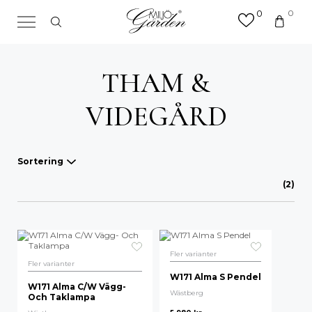
0
0
×
Sök efter valfri produkt eller
kategori
THAM &
Sök
efter:
VIDEGÅRD
Sortering
(2)
Våra favoriter
A-Ö
Mest sålda
Fler varianter
Fler varianter
W171 Alma S Pendel
Nyheter
W171 Alma C/W Vägg-
Wästberg
Och Taklampa
Lägsta pris