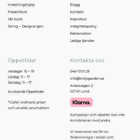
Inredningshjälp
Blogg
Presentkort
Kontakt
Vår butik
Köpvillkor
String – Designa själv
Integritetspolicy
Reklamation
Lediga tjänster
Öppettider
Kontakta oss
Vardagar: 10 – 19
046-13 01 29
Lördag: 11 – 17
info@miljogarden.se
Söndag: 11 – 17
Avtalsvägen 2
227 61 Lund
Avvikande Öppettider
*
Gäller ordinarie priser
och utvalda varumärken.
Kampanjer och rabatter kan inte
kombineras med andra.
Vi reserverar oss för ev.
felskrivningar i texter och