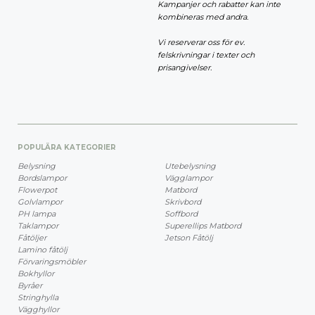
Kampanjer och rabatter kan inte
kombineras med andra.
Vi reserverar oss för ev.
felskrivningar i texter och
prisangivelser.
POPULÄRA KATEGORIER
Belysning
Utebelysning
Bordslampor
Vägglampor
Flowerpot
Matbord
Golvlampor
Skrivbord
PH lampa
Soffbord
Taklampor
Superellips Matbord
Fåtöljer
Jetson Fåtölj
Lamino fåtölj
Förvaringsmöbler
Bokhyllor
Byråer
Stringhylla
Vägghyllor