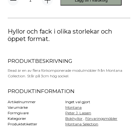
Lägg till i varukorg
Read
Bokhylla
mängd
Hyllor och fack i olika storlekar och
öppet format.
PRODUKTBESKRIVNING
Read är en av flera förkomponerade modulmöbler från Montana
Collection. Står på 3cm hög sockel.
PRODUKTINFORMATION
Artikelnummer
Inget val gjort
Varumärke
Montana
Formgivare
Peter J. Lassen
Kategorier
Bokhyllor
,
Förvaringsmöbler
Produktetiketter
Montana Selection