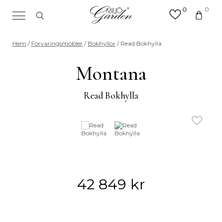
0
0
×
Sök efter valfri produkt eller
Hem
/
Förvaringsmöbler
/
Bokhyllor
/ Read Bokhylla
kategori
Sök
Montana
efter:
Read Bokhylla
42 849
kr