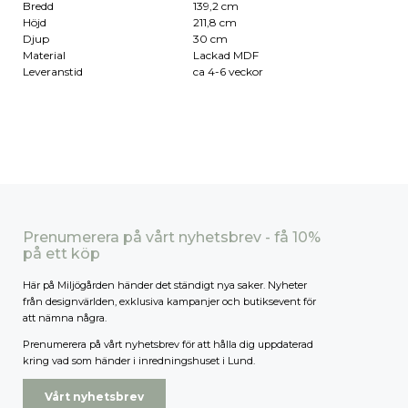
Bredd
139,2 cm
Höjd
211,8 cm
Djup
30 cm
Material
Lackad MDF
Leveranstid
ca 4-6 veckor
Prenumerera på vårt nyhetsbrev - få 10%
på ett köp
Här på Miljögården händer det ständigt nya saker. Nyheter
från designvärlden, exklusiva kampanjer och butiksevent för
att nämna några.
Prenumerera på vårt nyhetsbrev för att hålla dig uppdaterad
kring vad som händer i inredningshuset i Lund.
Vårt nyhetsbrev