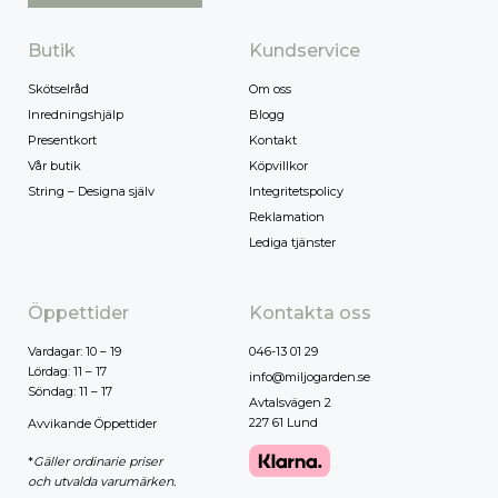
Butik
Kundservice
Skötselråd
Om oss
Inredningshjälp
Blogg
Presentkort
Kontakt
Vår butik
Köpvillkor
String – Designa själv
Integritetspolicy
Reklamation
Lediga tjänster
Öppettider
Kontakta oss
Vardagar: 10 – 19
046-13 01 29
Lördag: 11 – 17
info@miljogarden.se
Söndag: 11 – 17
Avtalsvägen 2
227 61 Lund
Avvikande Öppettider
*
Gäller ordinarie priser
och utvalda varumärken.