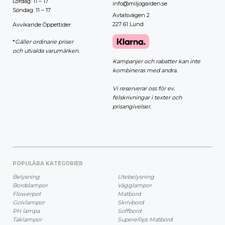
Lördag: 11 – 17
info@miljogarden.se
Söndag: 11 – 17
Avtalsvägen 2
227 61 Lund
Avvikande Öppettider
*
Gäller ordinarie priser
och utvalda varumärken.
Kampanjer och rabatter kan inte
kombineras med andra.
Vi reserverar oss för ev.
felskrivningar i texter och
prisangivelser.
POPULÄRA KATEGORIER
Belysning
Utebelysning
Bordslampor
Vägglampor
Flowerpot
Matbord
Golvlampor
Skrivbord
PH lampa
Soffbord
Taklampor
Superellips Matbord