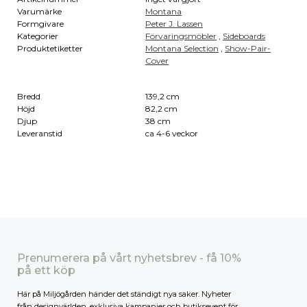
Varumärke
Montana
Formgivare
Peter J. Lassen
Kategorier
Förvaringsmöbler
,
Sideboards
Produktetiketter
Montana Selection
,
Show-Pair-
Cover
Bredd
139,2 cm
Höjd
82,2 cm
Djup
38 cm
Leveranstid
ca 4-6 veckor
Prenumerera på vårt nyhetsbrev - få 10%
på ett köp
Här på Miljögården händer det ständigt nya saker. Nyheter
från designvärlden, exklusiva kampanjer och butiksevent för