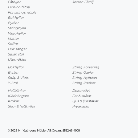
Fåtöljer
Jetson Fåtölj
Lamino fåtölj
Förvaringsmöbler
Bokhyllor
Byråer
Stringhylla
Vägghyllor
Mattor
Soffor
Dux sängar
Sjuan stol
Utemöbler
Bokhyllor
String Förvaring
Byråer
String Gavlar
Skåp & Vitrin
String Hyllplan
Y-Stol
String Pocket
Hallbänkar
Dekorativt
Klädhängare
Fat & skålar
Krokar
Ljus & ljusstakar
Sko- & hatthyllor
Prydnader
© 2026 Miljögårdens Möbler AB Org.nr: 556246-4908