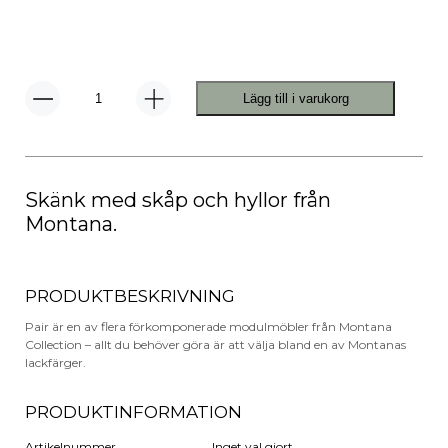
Lägg till i varukorg
Pair
Skänk
mängd
Skänk med skåp och hyllor från
Montana.
PRODUKTBESKRIVNING
Pair är en av flera förkomponerade modulmöbler från Montana
Collection – allt du behöver göra är att välja bland en av Montanas
lackfärger.
PRODUKTINFORMATION
Artikelnummer
Inget val gjort