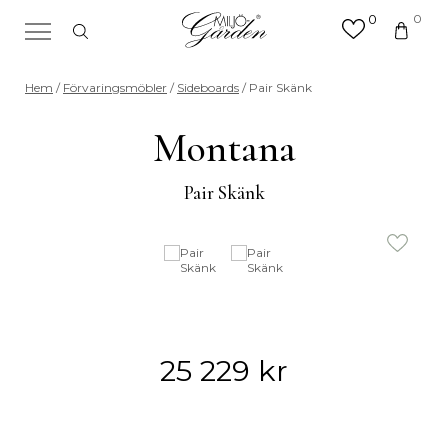
0
0
×
Sök efter valfri produkt eller
Hem
/
Förvaringsmöbler
/
Sideboards
/ Pair Skänk
kategori
Sök
Montana
efter:
Pair Skänk
25 229
kr