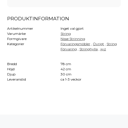
PRODUKTINFORMATION
Artikelnummer
Inget val gjort
Varumärke
String
Formgivare
Nisse Strinning
Kategorier
Förvaringsmöbler
,
Övrigt
,
String
Förvaring
,
Stringhylla
,
xyz
Bredd
78 cm
Höjd
42 cm
Djup
30 cm
Leveranstid
ca 1-3 veckor