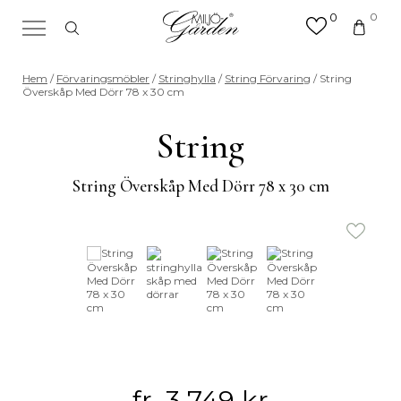
0
0
×
Sök efter valfri produkt eller
Hem
/
Förvaringsmöbler
/
Stringhylla
/
String Förvaring
/ String
kategori
Överskåp Med Dörr 78 x 30 cm
Sök
efter:
String
String Överskåp Med Dörr 78 x 30 cm
fr.
3 749
kr