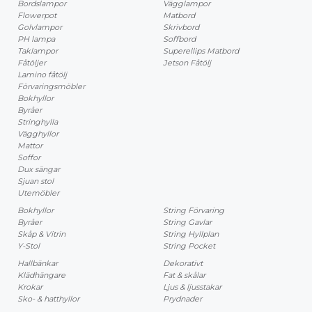
Bordslampor
Vägglampor
Flowerpot
Matbord
Golvlampor
Skrivbord
PH lampa
Soffbord
Taklampor
Superellips Matbord
Fåtöljer
Jetson Fåtölj
Lamino fåtölj
Förvaringsmöbler
Bokhyllor
Byråer
Stringhylla
Vägghyllor
Mattor
Soffor
Dux sängar
Sjuan stol
Utemöbler
Bokhyllor
String Förvaring
Byråer
String Gavlar
Skåp & Vitrin
String Hyllplan
Y-Stol
String Pocket
Hallbänkar
Dekorativt
Klädhängare
Fat & skålar
Krokar
Ljus & ljusstakar
Sko- & hatthyllor
Prydnader