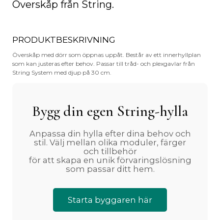
30
Överskåp från String.
cm
mängd
PRODUKTBESKRIVNING
Överskåp med dörr som öppnas uppåt. Består av ett innerhyllplan
som kan justeras efter behov. Passar till tråd- och plexgavlar från
String System med djup på 30 cm.
Bygg din egen String-hylla
Anpassa din hylla efter dina behov och
stil. Välj mellan olika moduler, färger
och tillbehör
för att skapa en unik förvaringslösning
som passar ditt hem.
Starta byggaren här