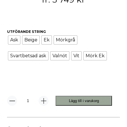
UTFÖRANDE STRING
Ask
Beige
Ek
Mörkgrå
Svartbetsad ask
Valnöt
Vit
Mörk Ek
Lägg till i varukorg
String
Överskåp
Med
Dörr
78
x