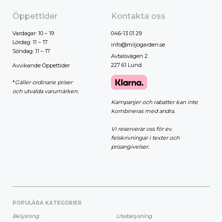
Öppettider
Kontakta oss
Vardagar: 10 – 19
046-13 01 29
Lördag: 11 – 17
info@miljogarden.se
Söndag: 11 – 17
Avtalsvägen 2
227 61 Lund
Avvikande Öppettider
*
Gäller ordinarie priser
och utvalda varumärken.
Kampanjer och rabatter kan inte
kombineras med andra.
Vi reserverar oss för ev.
felskrivningar i texter och
prisangivelser.
POPULÄRA KATEGORIER
Belysning
Utebelysning