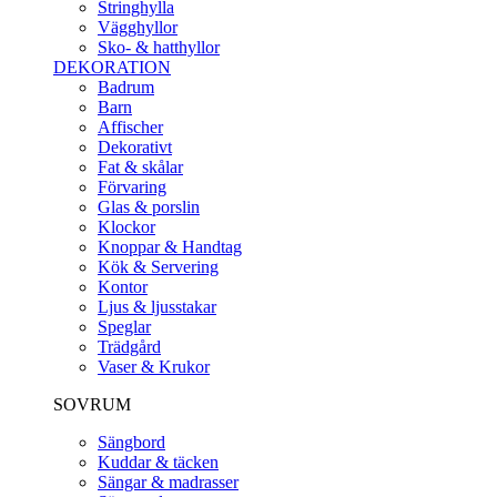
Stringhylla
Vägghyllor
Sko- & hatthyllor
DEKORATION
Badrum
Barn
Affischer
Dekorativt
Fat & skålar
Förvaring
Glas & porslin
Klockor
Knoppar & Handtag
Kök & Servering
Kontor
Ljus & ljusstakar
Speglar
Trädgård
Vaser & Krukor
SOVRUM
Sängbord
Kuddar & täcken
Sängar & madrasser