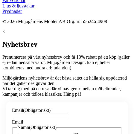
Fat & skålar
Ljus & ljusstakar
Prydnader
© 2026 Miljögårdens Möbler AB Org.nr: 556246-4908
×
Nyhetsbrev
Prenumerera på vårt nyhetsbrev och få 10% rabatt på ett köp (gäller
ej redan nedsatta varor, Miljögården Design, kan ej heller
kombineras med andra erbjudanden)
Miljögårdens nyhetsbrev är det bästa sättet att hålla sig uppdaterad
när det gäller designvärlden.
Vi tar dig med på en resa där vi navigerar mellan möbeltrender,
kampanjer och tidlösa klassiker. Häng på!
Email
(Obligatoriskt)
Email
Namn
(Obligatoriskt)