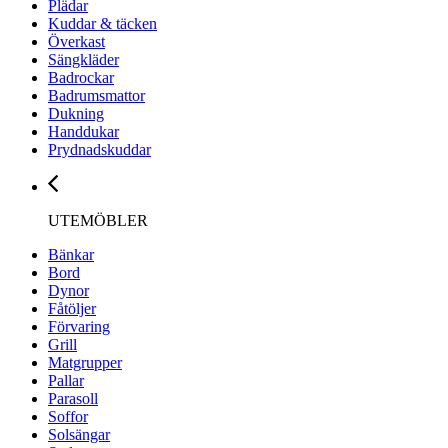
Plädar
Kuddar & täcken
Överkast
Sängkläder
Badrockar
Badrumsmattor
Dukning
Handdukar
Prydnadskuddar
UTEMÖBLER
Bänkar
Bord
Dynor
Fåtöljer
Förvaring
Grill
Matgrupper
Pallar
Parasoll
Soffor
Solsängar