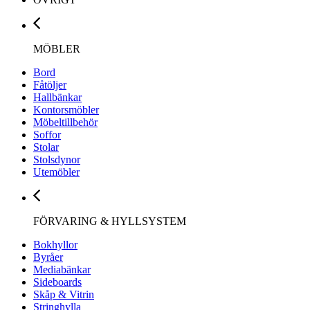
MÖBLER
Bord
Fåtöljer
Hallbänkar
Kontorsmöbler
Möbeltillbehör
Soffor
Stolar
Stolsdynor
Utemöbler
FÖRVARING & HYLLSYSTEM
Bokhyllor
Byråer
Mediabänkar
Sideboards
Skåp & Vitrin
Stringhylla