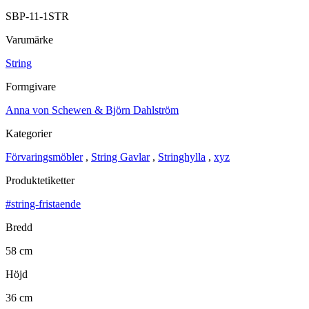
SBP-11-1STR
Varumärke
String
Formgivare
Anna von Schewen & Björn Dahlström
Kategorier
Förvaringsmöbler
,
String Gavlar
,
Stringhylla
,
xyz
Produktetiketter
#string-fristaende
Bredd
58 cm
Höjd
36 cm