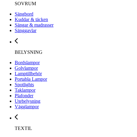
SOVRUM
Sängbord
Kuddar & täcken
Sängar & madrasser
Sänggavlar
BELYSNING
Bordslampor
Golvlampor
Lamptillbehör
Portabla Lampor
Spotlights
Taklampor
Plafonder
Utebelysning
Vägglampor
TEXTIL