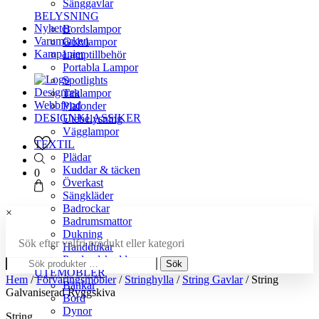
Sänggavlar
BELYSNING
Nyheter
Bordslampor
Varumärken
Golvlampor
Kampanjer
Lamptillbehör
Portabla Lampor
Spotlights
Designrea
Taklampor
Webbfynd
Plafonder
DESIGNKLASSIKER
Utebelysning
Vägglampor
TEXTIL
Plädar
Kuddar & täcken
0
Överkast
Sängkläder
Badrockar
×
Badrumsmattor
Dukning
Sök efter valfri produkt eller kategori
Handdukar
Sök
Prydnadskuddar
Sök
efter:
UTEMÖBLER
Hem
/
Förvaringsmöbler
/
Stringhylla
/
String Gavlar
/ String
Bänkar
Galvaniserad Ryggskiva
Bord
Dynor
String