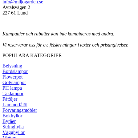
info@miljogarden.se
Avtalsvägen 2
227 61 Lund
Kampanjer och rabatter kan inte kombineras med andra.
Vi reserverar oss för ev. felskrivningar i texter och prisangivelser.
POPULÄRA KATEGORIER
Belysning
Bordslampor
Flowerpot
Golvlampor
PH lampa
Taklampor
Fåtöljer
Lamino fåtölj
Förvaringsmöbler
Bokhyllor
Byråer
Stringhylla
Vägghyllor
Mattor