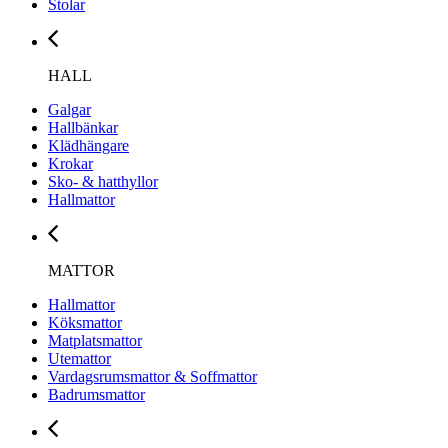
Stolar
HALL
Galgar
Hallbänkar
Klädhängare
Krokar
Sko- & hatthyllor
Hallmattor
MATTOR
Hallmattor
Köksmattor
Matplatsmattor
Utemattor
Vardagsrumsmattor & Soffmattor
Badrumsmattor