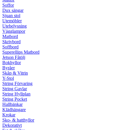
Soffor
Dux sängar
Sjuan stol
Utemöbler
Utebelysning
Vägglampor
Matbord
Skrivbord
Soffbord
Superellips Matbord
Jetson Fåtölj
Bokhyllor
Byråer
Skåp & Vitrin
Y-Stol
String Förvaring
String Gavlar
String Hyllplan
String Pocket
Hallbänkar
Klädhängare
Krokar
Sko- & hatthyllor
Dekorativt