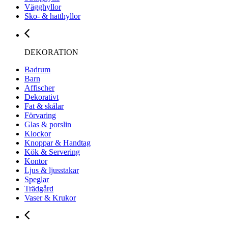
Vägghyllor
Sko- & hatthyllor
DEKORATION
Badrum
Barn
Affischer
Dekorativt
Fat & skålar
Förvaring
Glas & porslin
Klockor
Knoppar & Handtag
Kök & Servering
Kontor
Ljus & ljusstakar
Speglar
Trädgård
Vaser & Krukor