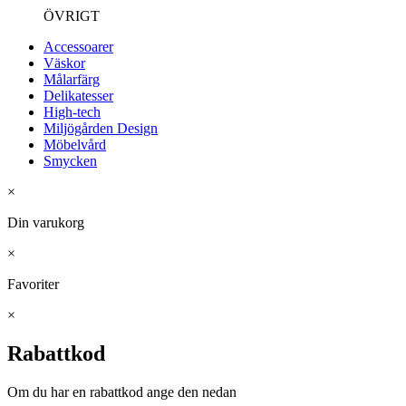
ÖVRIGT
Accessoarer
Väskor
Målarfärg
Delikatesser
High-tech
Miljögården Design
Möbelvård
Smycken
×
Din varukorg
×
Favoriter
×
Rabattkod
Om du har en rabattkod ange den nedan