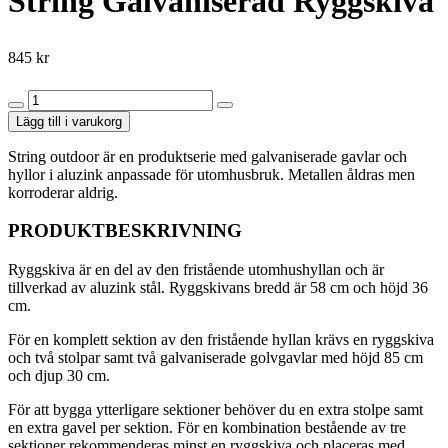
String Galvaniserad Ryggskiva
845
kr
String
Galvaniserad
Lägg till i varukorg
Ryggskiva
mängd
String outdoor är en produktserie med galvaniserade gavlar och
hyllor i aluzink anpassade för utomhusbruk. Metallen åldras men
korroderar aldrig.
PRODUKTBESKRIVNING
Ryggskiva är en del av den fristående utomhushyllan och är
tillverkad av aluzink stål. Ryggskivans bredd är 58 cm och höjd 36
cm.
För en komplett sektion av den fristående hyllan krävs en ryggskiva
och två stolpar samt två galvaniserade golvgavlar med höjd 85 cm
och djup 30 cm.
För att bygga ytterligare sektioner behöver du en extra stolpe samt
en extra gavel per sektion. För en kombination bestående av tre
sektioner rekommenderas minst en ryggskiva och placeras med