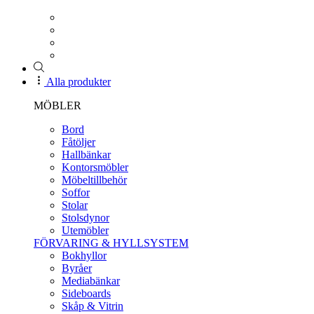
Alla produkter
MÖBLER
Bord
Fåtöljer
Hallbänkar
Kontorsmöbler
Möbeltillbehör
Soffor
Stolar
Stolsdynor
Utemöbler
FÖRVARING & HYLLSYSTEM
Bokhyllor
Byråer
Mediabänkar
Sideboards
Skåp & Vitrin