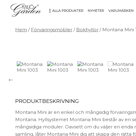
ALLA PRODUKTER
NYHETER
VARUMÄRKEN
Hem
/
Förvaringsmöbler
/
Bokhyllor
/ Montana Mini 
MÖBLER
DEKORATION
Bord
Badrum
Fåtöljer
Barn
Hallbänkar
Affischer
Kontorsmöbler
Dekorativt
Möbeltillbehör
Fat & skålar
Soffor
Förvaring
Stolar
Glas & porslin
PRODUKTBESKRIVNING
Stolsdynor
Klockor
Montana Mini är en enkel och mångsidig förvarings
Utemöbler
Knoppar & Handtag
Montana. Hyllsystemet Montana Mini består av en s
Kök & Servering
mångsidiga moduler. Oavsett om du väljer en enda m
Kontor
samling, låter Montana Mini dig att skapa den rätta f
Ljus & ljusstakar