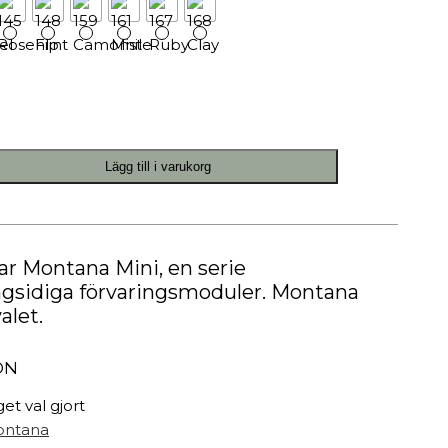
Målarfärg
Delikatesser
High-tech
Miljögården Design
Möbelvård
Smycken
Lägg till i varukorg
r
r Montana Mini, en serie
gsidiga förvaringsmoduler. Montana
alet.
ON
get val gjort
ntana