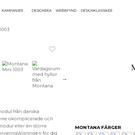
KAMPANJER
DESIGNREA
WEBBFYND
DESIGNKLASSIKER
Sök efter 
1003
Sök
BELYSNING
UTEMÖBLE
efter:
Bordslampor
Bänkar
Golvlampor
Bord
Lamptillbehör
Dynor
Portabla Lampor
Fåtöljer
Spotlights
Förvaring
Taklampor
Grill
Plafonder
Matgrupper
Utebelysning
Pallar
modul från danska
Vägglampor
Parasoll
erie okomplicerade och
Soffor
odul eller en större
MONTANA FÄRGER
Solsängar
örvaringslösningen för dig
Stolar