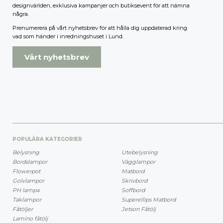
designvärlden, exklusiva kampanjer och butiksevent för att nämna
några.
Prenumerera på vårt nyhetsbrev för att hålla dig uppdaterad kring
vad som händer i inredningshuset i Lund.
Vårt nyhetsbrev
POPULÄRA KATEGORIER
Belysning
Utebelysning
Bordslampor
Vägglampor
Flowerpot
Matbord
Golvlampor
Skrivbord
PH lampa
Soffbord
Taklampor
Superellips Matbord
Fåtöljer
Jetson Fåtölj
Lamino fåtölj