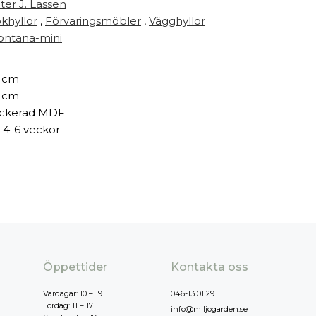
ter J. Lassen
khyllor
,
Förvaringsmöbler
,
Vägghyllor
ntana-mini
 cm
 cm
ckerad MDF
 4-6 veckor
Öppettider
Kontakta oss
Vardagar: 10 – 19
046-13 01 29
Lördag: 11 – 17
info@miljogarden.se