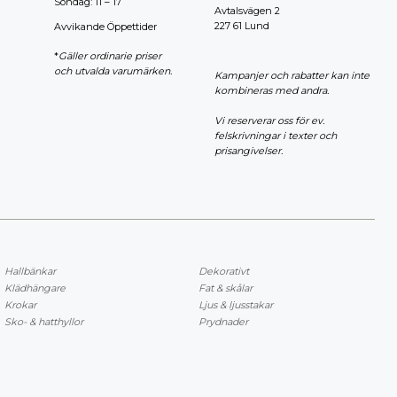
Söndag: 11 – 17
Avtalsvägen 2
227 61 Lund
Avvikande Öppettider
*
Gäller ordinarie priser
och utvalda varumärken.
Kampanjer och rabatter kan inte
kombineras med andra.
Vi reserverar oss för ev.
felskrivningar i texter och
prisangivelser.
Hallbänkar
Dekorativt
Klädhängare
Fat & skålar
Krokar
Ljus & ljusstakar
Sko- & hatthyllor
Prydnader