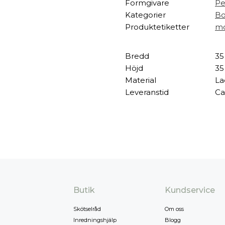
Formgivare
Pe
Kategorier
Bo
Produktetiketter
mo
Bredd
35
Höjd
35
Material
La
Leveranstid
Ca
Butik
Kundservice
Skötselråd
Om oss
Inredningshjälp
Blogg