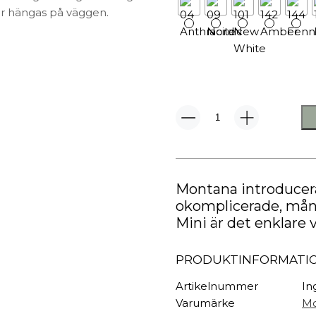
TEXTIL
er hängas på väggen.
Plädar
Kuddar & täcken
HALL
Överkast
Sängkläder
Galgar
Badrockar
Hallbänkar
Badrumsmattor
Klädhängare
Montana
Dukning
Krokar
Mini
1003
Handdukar
Sko- & hatthyllo
mängd
Prydnadskuddar
Hallmattor
Montana introducera
okomplicerade, mån
Mini är det enklare v
PRODUKTINFORMATI
Artikelnummer
In
Varumärke
Mo