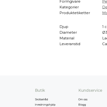
Formgivare
Pe
Kategorier
De
Produktetiketter
Mo
Djup
1 
Diameter
Ø
Material
La
Leveranstid
Ca
Butik
Kundservice
Skötselråd
Om oss
Inredningshjälp
Blogg