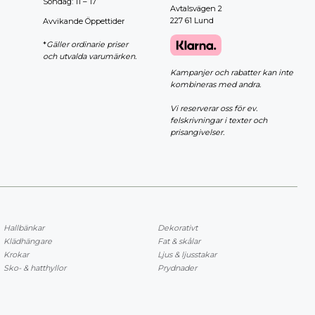
Söndag: 11 – 17
Avtalsvägen 2
227 61 Lund
Avvikande Öppettider
*
Gäller ordinarie priser
och utvalda varumärken.
Kampanjer och rabatter kan inte
kombineras med andra.
Vi reserverar oss för ev.
felskrivningar i texter och
prisangivelser.
Hallbänkar
Dekorativt
Klädhängare
Fat & skålar
Krokar
Ljus & ljusstakar
Sko- & hatthyllor
Prydnader