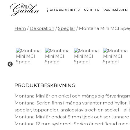
ALLA PRODUKTER
NYHETER
VARUMÄRKEN
Hem
/
Dekoration
/
Speglar
/ Montana Mini MCI Spe
MÖBLER
DEKORATION
Bord
Badrum
Fåtöljer
Barn
Hallbänkar
Affischer
Kontorsmöbler
Dekorativt
Möbeltillbehör
Fat & skålar
PRODUKTBESKRIVNING
Soffor
Förvaring
Stolar
Glas & porslin
Montana Mini är en enkel och mångsidig förvarings
Stolsdynor
Klockor
Montana. Serien finns i många varianter med hyllor, l
Utemöbler
Knoppar & Handtag
speglar, toppaneler, anslagstavla och en sockel – all
Kök & Servering
Montana Mini är endast 8 mm tjock och ser tunnare 
Kontor
Montana 12 mm systemet. Serien är certifierad med
Ljus & ljusstakar