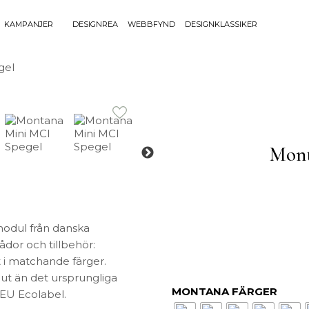
KAMPANJER
DESIGNREA
WEBBFYND
DESIGNKLASSIKER
Sök efter 
gel
Sök
BELYSNING
UTEMÖBLE
efter:
Bordslampor
Bänkar
Golvlampor
Bord
Mont
Lamptillbehör
Dynor
Portabla Lampor
Fåtöljer
Spotlights
Förvaring
Taklampor
Grill
Plafonder
Matgrupper
modul från danska
Utebelysning
Pallar
ådor och tillbehör:
Vägglampor
Parasoll
t i matchande färger.
Soffor
ut än det ursprungliga
MONTANA FÄRGER
Solsängar
 EU Ecolabel.
Stolar