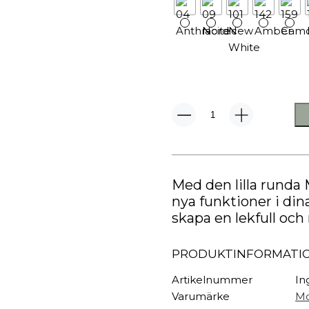
TEXTIL
Plädar
Kuddar & täcken
HALL
Överkast
Sängkläder
Galgar
Badrockar
Hallbänkar
Badrumsmattor
Klädhängare
Montana
Dukning
Krokar
Mini
MCI
Handdukar
Sko- & hatthyllo
Spegel
Prydnadskuddar
Hallmattor
mängd
Med den lilla runda 
nya funktioner i di
skapa en lekfull och
PRODUKTINFORMATI
Artikelnummer
In
Varumärke
Mo