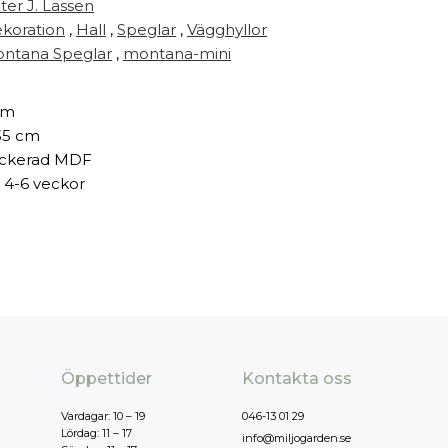
ter J. Lassen
koration
,
Hall
,
Speglar
,
Vägghyllor
ntana Speglar
,
montana-mini
cm
35 cm
ckerad MDF
 4-6 veckor
Öppettider
Kontakta oss
Vardagar: 10 – 19
046-13 01 29
Lördag: 11 – 17
info@miljogarden.se