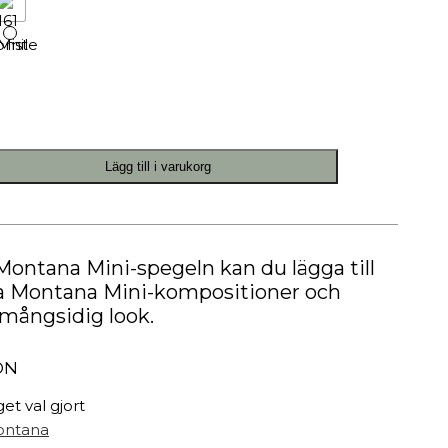
Målarfärg
Delikatesser
High-tech
Miljögården Design
Möbelvård
Smycken
Lägg till i varukorg
r
Montana Mini-spegeln kan du lägga till
na Montana Mini-kompositioner och
 mångsidig look.
ON
get val gjort
ntana