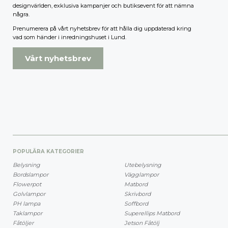
designvärlden, exklusiva kampanjer och butiksevent för att nämna
några.
Prenumerera på vårt nyhetsbrev för att hålla dig uppdaterad kring
vad som händer i inredningshuset i Lund.
Vårt nyhetsbrev
POPULÄRA KATEGORIER
Belysning
Utebelysning
Bordslampor
Vägglampor
Flowerpot
Matbord
Golvlampor
Skrivbord
PH lampa
Soffbord
Taklampor
Superellips Matbord
Fåtöljer
Jetson Fåtölj