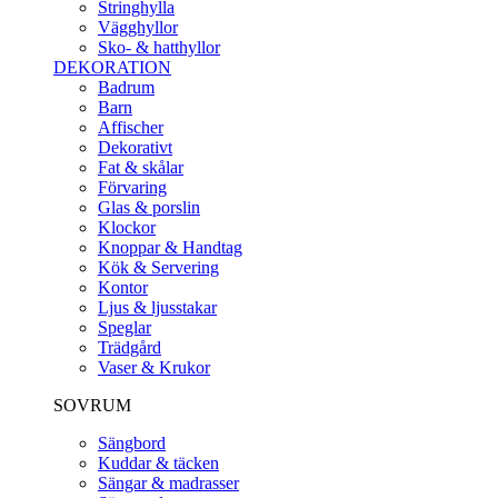
Stringhylla
Vägghyllor
Sko- & hatthyllor
DEKORATION
Badrum
Barn
Affischer
Dekorativt
Fat & skålar
Förvaring
Glas & porslin
Klockor
Knoppar & Handtag
Kök & Servering
Kontor
Ljus & ljusstakar
Speglar
Trädgård
Vaser & Krukor
SOVRUM
Sängbord
Kuddar & täcken
Sängar & madrasser