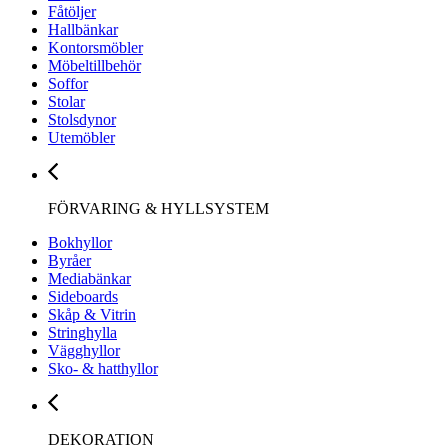
Fåtöljer
Hallbänkar
Kontorsmöbler
Möbeltillbehör
Soffor
Stolar
Stolsdynor
Utemöbler
FÖRVARING & HYLLSYSTEM
Bokhyllor
Byråer
Mediabänkar
Sideboards
Skåp & Vitrin
Stringhylla
Vägghyllor
Sko- & hatthyllor
DEKORATION