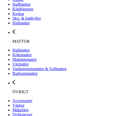
Hallbänkar
Klädhängare
Krokar
Sko- & hatthyllor
Hallmattor
MATTOR
Hallmattor
Köksmattor
Matplatsmattor
Utemattor
Vardagsrumsmattor & Soffmattor
Badrumsmattor
ÖVRIGT
Accessoarer
Väskor
Målarfärg
Delikatesser