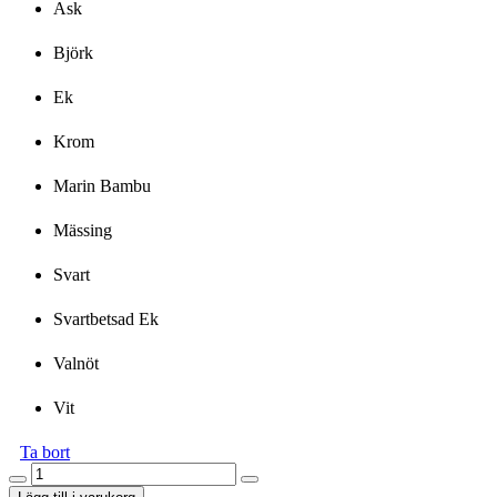
Ask
Björk
Ek
Krom
Marin Bambu
Mässing
Svart
Svartbetsad Ek
Valnöt
Vit
Ta bort
Nostalgi
Hatt