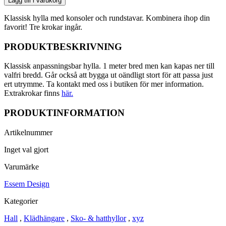
Lägg till i varukorg
och
skohylla
Klassisk hylla med konsoler och rundstavar. Kombinera ihop din
mängd
favorit! Tre krokar ingår.
PRODUKTBESKRIVNING
Klassisk anpassningsbar hylla. 1 meter bred men kan kapas ner till
valfri bredd. Går också att bygga ut oändligt stort för att passa just
ert utrymme. Ta kontakt med oss i butiken för mer information.
Extrakrokar finns
här.
PRODUKTINFORMATION
Artikelnummer
Inget val gjort
Varumärke
Essem Design
Kategorier
Hall
,
Klädhängare
,
Sko- & hatthyllor
,
xyz