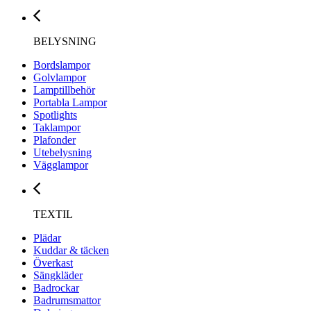
BELYSNING
Bordslampor
Golvlampor
Lamptillbehör
Portabla Lampor
Spotlights
Taklampor
Plafonder
Utebelysning
Vägglampor
TEXTIL
Plädar
Kuddar & täcken
Överkast
Sängkläder
Badrockar
Badrumsmattor