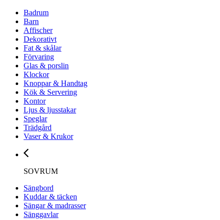
Badrum
Barn
Affischer
Dekorativt
Fat & skålar
Förvaring
Glas & porslin
Klockor
Knoppar & Handtag
Kök & Servering
Kontor
Ljus & ljusstakar
Speglar
Trädgård
Vaser & Krukor
SOVRUM
Sängbord
Kuddar & täcken
Sängar & madrasser
Sänggavlar