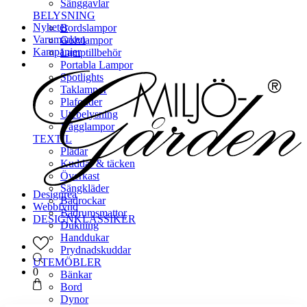
Sänggavlar
BELYSNING
Nyheter
Bordslampor
Varumärken
Golvlampor
Kampanjer
Lamptillbehör
Portabla Lampor
Spotlights
Taklampor
Plafonder
Utebelysning
Vägglampor
TEXTIL
Plädar
Kuddar & täcken
Överkast
Sängkläder
Designrea
Badrockar
Webbfynd
Badrumsmattor
DESIGNKLASSIKER
Dukning
Handdukar
Prydnadskuddar
UTEMÖBLER
0
Bänkar
Bord
Dynor