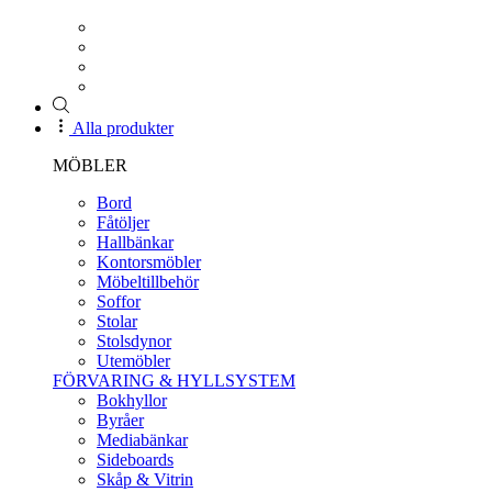
Alla produkter
MÖBLER
Bord
Fåtöljer
Hallbänkar
Kontorsmöbler
Möbeltillbehör
Soffor
Stolar
Stolsdynor
Utemöbler
FÖRVARING & HYLLSYSTEM
Bokhyllor
Byråer
Mediabänkar
Sideboards
Skåp & Vitrin