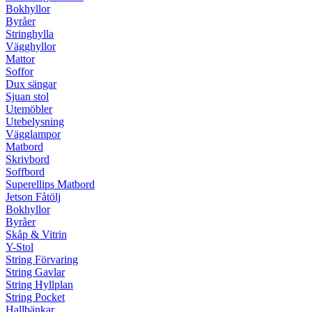
Bokhyllor
Byråer
Stringhylla
Vägghyllor
Mattor
Soffor
Dux sängar
Sjuan stol
Utemöbler
Utebelysning
Vägglampor
Matbord
Skrivbord
Soffbord
Superellips Matbord
Jetson Fåtölj
Bokhyllor
Byråer
Skåp & Vitrin
Y-Stol
String Förvaring
String Gavlar
String Hyllplan
String Pocket
Hallbänkar