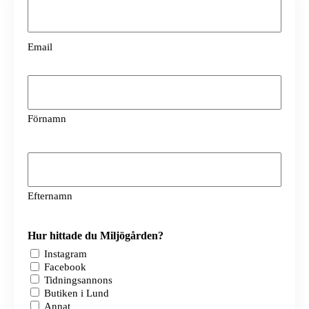
Email
(Obligatoriskt)
Email
Namn
(Obligatoriskt)
Förnamn
Namn
(Obligatoriskt)
Efternamn
Hur hittade du Miljögården?
Instagram
Facebook
Tidningsannons
Butiken i Lund
Annat