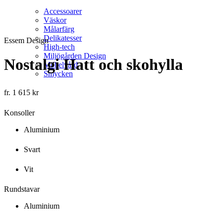
finns
här.
Accessoarer
Väskor
Målarfärg
Delikatesser
Essem Design
High-tech
Miljögården Design
Nostalgi Hatt och skohylla
Möbelvård
Smycken
fr.
1 615
kr
Konsoller
Aluminium
Svart
Vit
Rundstavar
Aluminium