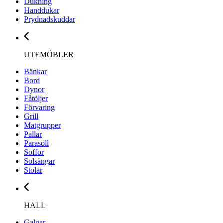
Dukning
Handdukar
Prydnadskuddar
UTEMÖBLER
Bänkar
Bord
Dynor
Fåtöljer
Förvaring
Grill
Matgrupper
Pallar
Parasoll
Soffor
Solsängar
Stolar
HALL
Galgar