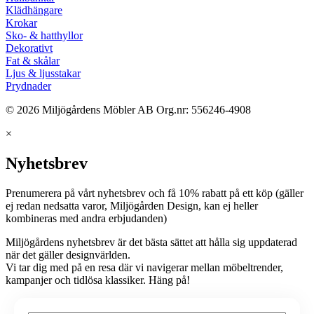
Klädhängare
Krokar
Sko- & hatthyllor
Dekorativt
Fat & skålar
Ljus & ljusstakar
Prydnader
© 2026 Miljögårdens Möbler AB Org.nr: 556246-4908
×
Nyhetsbrev
Prenumerera på vårt nyhetsbrev och få 10% rabatt på ett köp (gäller
ej redan nedsatta varor, Miljögården Design, kan ej heller
kombineras med andra erbjudanden)
Miljögårdens nyhetsbrev är det bästa sättet att hålla sig uppdaterad
när det gäller designvärlden.
Vi tar dig med på en resa där vi navigerar mellan möbeltrender,
kampanjer och tidlösa klassiker. Häng på!