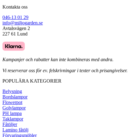
Kontakta oss
046-13 01 29
info@miljogarden.se
Avtalsvägen 2
227 61 Lund
Kampanjer och rabatter kan inte kombineras med andra.
Vi reserverar oss för ev. felskrivningar i texter och prisangivelser.
POPULÄRA KATEGORIER
Belysning
Bordslampor
Flowerpot
Golvlampor
PH lampa
Taklampor
Fåtöljer
Lamino fåtölj
Förvaringsmöbler