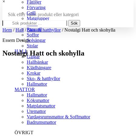
×
Fåtöljer
Förvaring
Grill
Sök efter valfri produkt eller kategori
Matgrupper
Sök
Sök
Pallar
efter:
Parasoll
Hem
/
Hall
/
Sko- & hatthyllor
/ Nostalgi Hatt och skohylla
Soffor
Essem Design
Solsängar
Stolar
HALL
Nostalgi Hatt och skohylla
Galgar
Hallbänkar
Klädhängare
Krokar
Sko- & hatthyllor
Hallmattor
MATTOR
Hallmattor
Köksmattor
PRODUKTBESKRIVNING
Matplatsmattor
Utemattor
Klassisk anpassningsbar hylla. 1 meter bred men kan
Vardagsrumsmattor & Soffmattor
kapas ner till valfri bredd. Går också att bygga ut
Badrumsmattor
oändligt stort för att passa just ert utrymme. Ta kontakt
ÖVRIGT
med oss i butiken för mer information. Extrakrokar