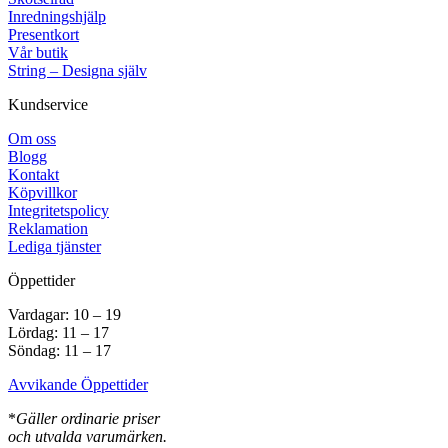
Inredningshjälp
Presentkort
Vår butik
String – Designa själv
Kundservice
Om oss
Blogg
Kontakt
Köpvillkor
Integritetspolicy
Reklamation
Lediga tjänster
Öppettider
Vardagar: 10 – 19
Lördag: 11 – 17
Söndag: 11 – 17
Avvikande Öppettider
*
Gäller ordinarie priser
och utvalda varumärken.