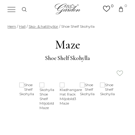
0
0
×
Sök efter valfri produkt eller
Hem
/
Hall
/
Sko- & hatthyllor
/ Shoe Shelf Skohylla
kategori
Sök
Maze
efter:
Shoe Shelf Skohylla