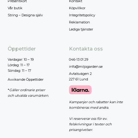
Presentkort
Kontakt
Vår butik
Köpvillkor
String – Designa själv
Integritetspolicy
Reklamation
Lediga tjänster
Öppettider
Kontakta oss
Vardagar: 10 – 19
046-13 01 29
Lördag: 11 – 17
info@miljogarden.se
Söndag: 11 – 17
Avtalsvägen 2
227 61 Lund
Avvikande Öppettider
*
Gäller ordinarie priser
och utvalda varumärken.
Kampanjer och rabatter kan inte
kombineras med andra.
Vi reserverar oss för ev.
felskrivningar i texter och
prisangivelser.