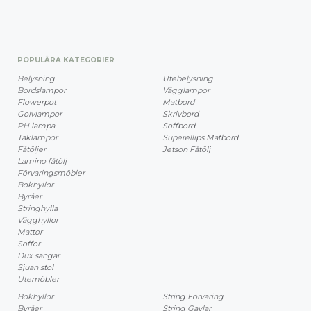
POPULÄRA KATEGORIER
Belysning
Utebelysning
Bordslampor
Vägglampor
Flowerpot
Matbord
Golvlampor
Skrivbord
PH lampa
Soffbord
Taklampor
Superellips Matbord
Fåtöljer
Jetson Fåtölj
Lamino fåtölj
Förvaringsmöbler
Bokhyllor
Byråer
Stringhylla
Vägghyllor
Mattor
Soffor
Dux sängar
Sjuan stol
Utemöbler
Bokhyllor
String Förvaring
Byråer
String Gavlar