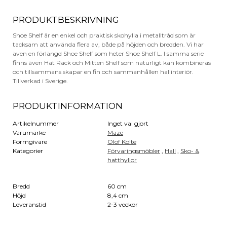
PRODUKTBESKRIVNING
Shoe Shelf är en enkel och praktisk skohylla i metalltråd som är
tacksam att använda flera av, både på höjden och bredden. Vi har
även en förlängd Shoe Shelf som heter Shoe Shelf L. I samma serie
finns även Hat Rack och Mitten Shelf som naturligt kan kombineras
och tillsammans skapar en fin och sammanhållen hallinteriör.
Tillverkad i Sverige.
PRODUKTINFORMATION
Artikelnummer
Inget val gjort
Varumärke
Maze
Formgivare
Olof Kolte
Kategorier
Förvaringsmöbler
,
Hall
,
Sko- &
hatthyllor
Bredd
60 cm
Höjd
8,4 cm
Leveranstid
2-3 veckor