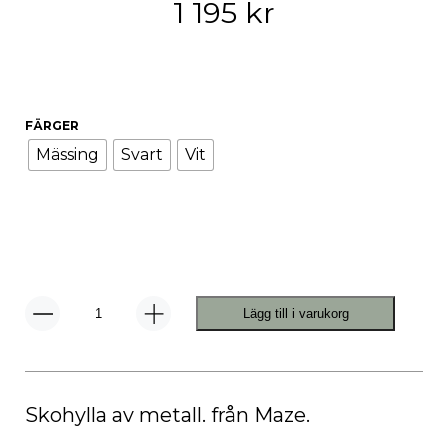
1 195
kr
FÄRGER
Mässing
Svart
Vit
Lägg till i varukorg
Shoe
Shelf
Skohylla
mängd
Skohylla av metall. från Maze.