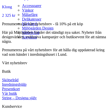
Accessoarer
Klong
Väskor
Målarfärg
2 325
kr
Delikatesser
High-tech
Prenumerera på vårt nyhetsbrev - få 10% på ett köp
Miljögården Design
Här på Miljögården händer det ständigt nya saker. Nyheter från
Möbelvård
designvärlden, exklusiva kampanjer och butiksevent för att nämna
Smycken
några.
Prenumerera på vårt nyhetsbrev för att hålla dig uppdaterad kring
vad som händer i inredningshuset i Lund.
Vårt nyhetsbrev
Butik
Skötselråd
Inredningshjälp
Presentkort
Vår butik
String – Designa själv
Kundservice