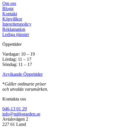
Om oss
Blogg
Kontakt
Köpvillkor
Integritetspolicy
Reklamation
Lediga tjänster
Öppettider
Vardagar: 10 – 19
Lördag: 11 – 17
Söndag: 11 – 17
Avvikande Öppettider
*
Gäller ordinarie priser
och utvalda varumärken.
Kontakta oss
046-13 01 29
info@miljogarden.se
Avtalsvägen 2
227 61 Lund