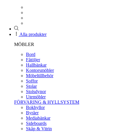
Alla produkter
MÖBLER
Bord
Fåtöljer
Hallbänkar
Kontorsmöbler
Möbeltillbehör
Soffor
Stolar
Stolsdynor
Utemöbler
FÖRVARING & HYLLSYSTEM
Bokhyllor
Byråer
Mediabänkar
Sideboards
Skåp & Vitrin