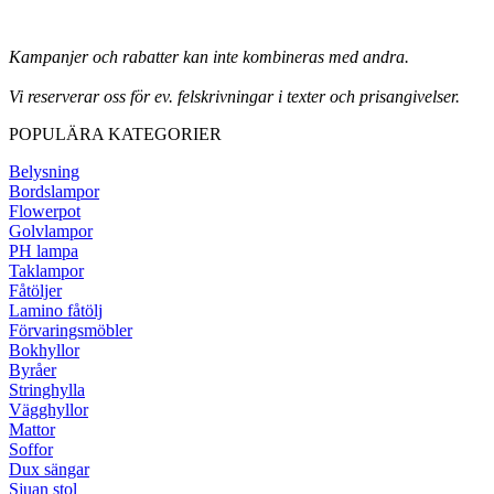
Kampanjer och rabatter kan inte kombineras med andra.
Vi reserverar oss för ev. felskrivningar i texter och prisangivelser.
POPULÄRA KATEGORIER
Belysning
Bordslampor
Flowerpot
Golvlampor
PH lampa
Taklampor
Fåtöljer
Lamino fåtölj
Förvaringsmöbler
Bokhyllor
Byråer
Stringhylla
Vägghyllor
Mattor
Soffor
Dux sängar
Sjuan stol