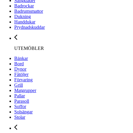
Sängkläder
Badrockar
Badrumsmattor
Dukning
Handdukar
Prydnadskuddar
UTEMÖBLER
Bänkar
Bord
Dynor
Fåtöljer
Förvaring
Grill
Matgrupper
Pallar
Parasoll
Soffor
Solsängar
Stolar