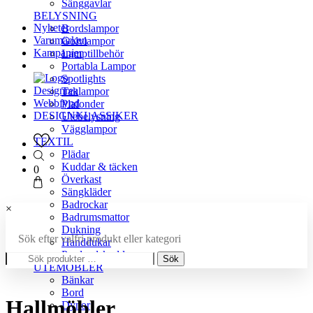
Sänggavlar
BELYSNING
Nyheter
Bordslampor
Varumärken
Golvlampor
Kampanjer
Lamptillbehör
Portabla Lampor
Spotlights
Designrea
Taklampor
Webbfynd
Plafonder
DESIGNKLASSIKER
Utebelysning
Vägglampor
TEXTIL
Plädar
Kuddar & täcken
0
Överkast
Sängkläder
Badrockar
×
Badrumsmattor
Dukning
Sök efter valfri produkt eller kategori
Handdukar
Sök
Prydnadskuddar
Sök
efter:
UTEMÖBLER
Bänkar
Bord
Hallmöbler
Dynor