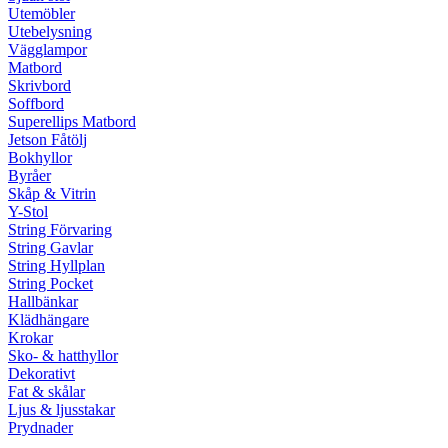
Utemöbler
Utebelysning
Vägglampor
Matbord
Skrivbord
Soffbord
Superellips Matbord
Jetson Fåtölj
Bokhyllor
Byråer
Skåp & Vitrin
Y-Stol
String Förvaring
String Gavlar
String Hyllplan
String Pocket
Hallbänkar
Klädhängare
Krokar
Sko- & hatthyllor
Dekorativt
Fat & skålar
Ljus & ljusstakar
Prydnader