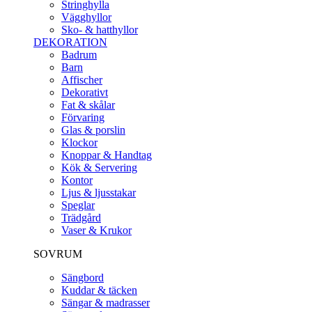
Stringhylla
Vägghyllor
Sko- & hatthyllor
DEKORATION
Badrum
Barn
Affischer
Dekorativt
Fat & skålar
Förvaring
Glas & porslin
Klockor
Knoppar & Handtag
Kök & Servering
Kontor
Ljus & ljusstakar
Speglar
Trädgård
Vaser & Krukor
SOVRUM
Sängbord
Kuddar & täcken
Sängar & madrasser