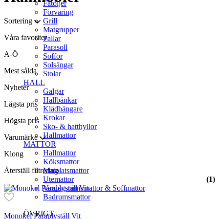
Fåtöljer
Förvaring
Sortering
Grill
Matgrupper
Våra favoriter
Pallar
Parasoll
A-Ö
Soffor
Solsängar
Mest sålda
Stolar
HALL
Nyheter
Galgar
Hallbänkar
Lägsta pris
Klädhängare
Krokar
Högsta pris
Sko- & hatthyllor
Hallmattor
Varumärke
MATTOR
Hallmattor
Klong
Köksmattor
Återställ filtrering
Matplatsmattor
(1)
Utemattor
Vardagsrumsmattor & Soffmattor
Badrumsmattor
ÖVRIGT
Monokel Paraplyställ Vit