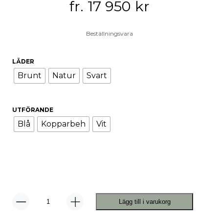
fr.
17 950
kr
Beställningsvara
LÄDER
Brunt
Natur
Svart
UTFÖRANDE
Blå
Kopparbeh
Vit
Lägg till i varukorg
Babe
Klädhängare