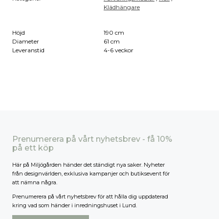
Klädhängare
Höjd
190 cm
Diameter
61 cm
Leveranstid
4-6 veckor
Prenumerera på vårt nyhetsbrev - få 10%
på ett köp
Här på Miljögården händer det ständigt nya saker. Nyheter
från designvärlden, exklusiva kampanjer och butiksevent för
att nämna några.
Prenumerera på vårt nyhetsbrev för att hålla dig uppdaterad
kring vad som händer i inredningshuset i Lund.