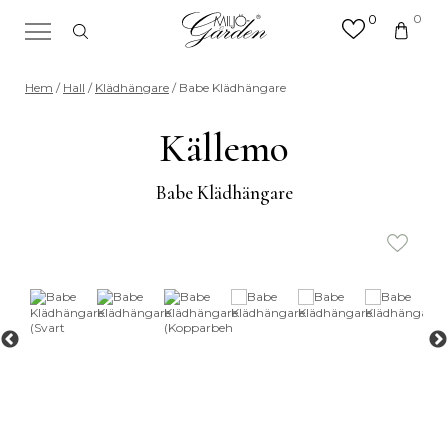
0
0
×
Sök efter valfri produkt eller
Hem
/
Hall
/
Klädhängare
/ Babe Klädhängare
kategori
Sök
Källemo
efter:
Babe Klädhängare