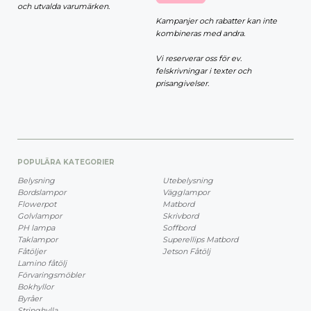
och utvalda varumärken.
Kampanjer och rabatter kan inte
kombineras med andra.
Vi reserverar oss för ev.
felskrivningar i texter och
prisangivelser.
POPULÄRA KATEGORIER
Belysning
Utebelysning
Bordslampor
Vägglampor
Flowerpot
Matbord
Golvlampor
Skrivbord
PH lampa
Soffbord
Taklampor
Superellips Matbord
Fåtöljer
Jetson Fåtölj
Lamino fåtölj
Förvaringsmöbler
Bokhyllor
Byråer
Stringhylla