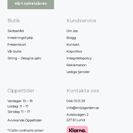
Vårt nyhetsbrev
Butik
Kundservice
Skötselråd
Om oss
Inredningshjälp
Blogg
Presentkort
Kontakt
Vår butik
Köpvillkor
String – Designa själv
Integritetspolicy
Reklamation
Lediga tjänster
Öppettider
Kontakta oss
Vardagar: 10 – 19
046-13 01 29
Lördag: 11 – 17
info@miljogarden.se
Söndag: 11 – 17
Avtalsvägen 2
227 61 Lund
Avvikande Öppettider
*
Gäller ordinarie priser