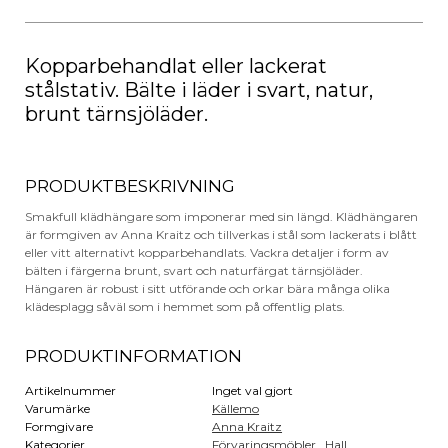
mängd
Kopparbehandlat eller lackerat
stålstativ. Bälte i läder i svart, natur,
brunt tärnsjöläder.
PRODUKTBESKRIVNING
Smakfull klädhängare som imponerar med sin längd. Klädhängaren
är formgiven av Anna Kraitz och tillverkas i stål som lackerats i blått
eller vitt alternativt kopparbehandlats. Vackra detaljer i form av
bälten i färgerna brunt, svart och naturfärgat tärnsjöläder.
Hängaren är robust i sitt utförande och orkar bära många olika
klädesplagg såväl som i hemmet som på offentlig plats.
PRODUKTINFORMATION
Artikelnummer
Inget val gjort
Varumärke
Källemo
Formgivare
Anna Kraitz
Kategorier
Förvaringsmöbler
,
Hall
,