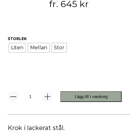
fr.
645
kr
STORLEK
Liten
Mellan
Stor
Lägg till i varukorg
Y-
Krok
Antracit
mängd
Krok i lackerat stål.