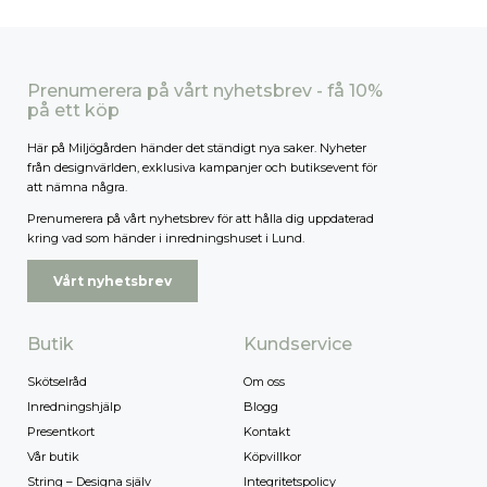
Prenumerera på vårt nyhetsbrev - få 10%
på ett köp
Här på Miljögården händer det ständigt nya saker. Nyheter
från designvärlden, exklusiva kampanjer och butiksevent för
att nämna några.
Prenumerera på vårt nyhetsbrev för att hålla dig uppdaterad
kring vad som händer i inredningshuset i Lund.
Vårt nyhetsbrev
Butik
Kundservice
Skötselråd
Om oss
Inredningshjälp
Blogg
Presentkort
Kontakt
Vår butik
Köpvillkor
String – Designa själv
Integritetspolicy