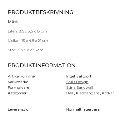
PRODUKTBESKRIVNING
Mått
Liten: 8,5 x 3,5 x 13 cm
Mellan: 13 x 4,5 x 21 cm
Stor: 15 x 5 x 27,5 cm
PRODUKTINFORMATION
Artikelnummer
Inget val gjort
Varumärke
SMD Design
Formgivare
Stina Sandwall
Kategorier
Hall
,
Klädhängare
,
Krokar
Leveranstid
Normalt lagervara