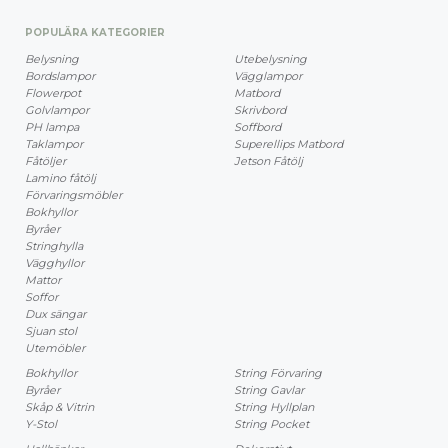
POPULÄRA KATEGORIER
Belysning
Utebelysning
Bordslampor
Vägglampor
Flowerpot
Matbord
Golvlampor
Skrivbord
PH lampa
Soffbord
Taklampor
Superellips Matbord
Fåtöljer
Jetson Fåtölj
Lamino fåtölj
Förvaringsmöbler
Bokhyllor
Byråer
Stringhylla
Vägghyllor
Mattor
Soffor
Dux sängar
Sjuan stol
Utemöbler
Bokhyllor
String Förvaring
Byråer
String Gavlar
Skåp & Vitrin
String Hyllplan
Y-Stol
String Pocket