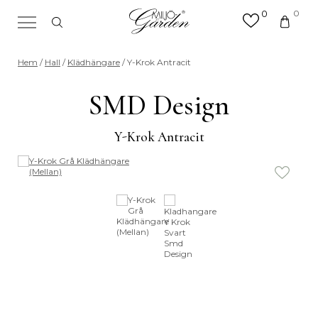
0
0
×
Sök efter valfri produkt eller
Hem
/
Hall
/
Klädhängare
/ Y-Krok Antracit
kategori
Sök
SMD Design
efter:
Y-Krok Antracit