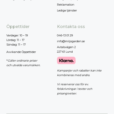
Reklamation
Lediga tjänster
Öppettider
Kontakta oss
Vardagar: 10 – 19
046-13 01 29
Lördag: 11 – 17
info@miljogarden.se
Söndag: 11 – 17
Avtalsvägen 2
227 61 Lund
Avvikande Öppettider
*
Gäller ordinarie priser
och utvalda varumärken.
Kampanjer och rabatter kan inte
kombineras med andra.
Vi reserverar oss för ev.
felskrivningar i texter och
prisangivelser.