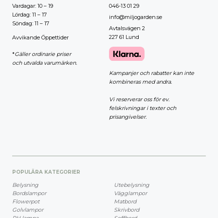
Vardagar: 10 – 19
046-13 01 29
Lördag: 11 – 17
info@miljogarden.se
Söndag: 11 – 17
Avtalsvägen 2
227 61 Lund
Avvikande Öppettider
*
Gäller ordinarie priser
och utvalda varumärken.
Kampanjer och rabatter kan inte
kombineras med andra.
Vi reserverar oss för ev.
felskrivningar i texter och
prisangivelser.
POPULÄRA KATEGORIER
Belysning
Utebelysning
Bordslampor
Vägglampor
Flowerpot
Matbord
Golvlampor
Skrivbord