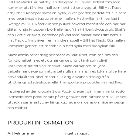
Bill Hat Rack L är hatthyllan designad av Louise Hederström som
kommer att få vilken hall som helst att se snygg ut. Bill Hat Rack
erbjuder 9 knoppar samt en hylla, vilket gör den perfekt för alla hem
med begränsat väggutrymme i hallen. Hatthyllan är tillverkad i
Sverige av 100 % återvunnen pulverlackerad metalltråd och har har
släta, runda knoppar i björk eller ask från hållbart skogsbruk. Skaffa
den i vitt eller svart, beroende på vad som passar bäst i ditt hem. Bill
Hat Rack L finns även i en mindre modell – Bill Hat Rack. Gör hallen
komplett genom att matcha din hatthylla med skohyllan Bill.
Maze kombinerar designelement av lekfullhet, minimalism och
funktionalitet med ett utmärkande grönt tänk som blivit
karaktäristiskt för varumärket. Maze värnar om miljöns
välbefinnande genom att arbeta tillsammans med lokala tillverkare,
använda återvunnet material, aldrig använda träslag från
utrotningshotade skogar eller transportera produkterna med flyg.
Inspirerad av den globala Slow Food-rörelsen, där man marknadsför
livsmedel som producerats på ett genuint och rättvist sätt, vill Maze
utveckla samma typ av långsiktighet inom deras område av design
och möbler.
PRODUKTINFORMATION
Artikelnummer
Inget val gjort