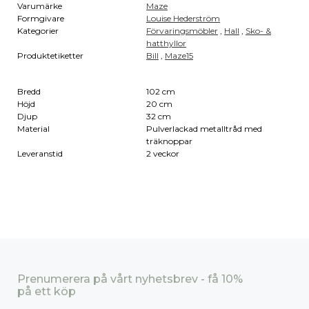
Varumärke
Maze
Formgivare
Louise Hederström
Kategorier
Förvaringsmöbler
,
Hall
,
Sko- &
hatthyllor
Produktetiketter
Bill
,
Maze15
Bredd
102 cm
Höjd
20 cm
Djup
32 cm
Material
Pulverlackad metalltråd med
träknoppar
Leveranstid
2 veckor
Prenumerera på vårt nyhetsbrev - få 10%
på ett köp