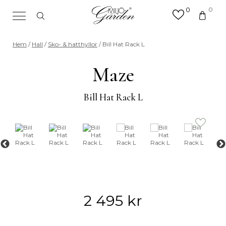
0
0
×
Sök efter valfri produkt eller
Hem
/
Hall
/
Sko- & hatthyllor
/ Bill Hat Rack L
kategori
Sök
Maze
efter:
Bill Hat Rack L
2 495
kr