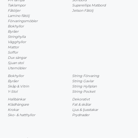
PH lampa
Soffbord
Taklampor
Superellips Matbord
Fåtöljer
Jetson Fåtölj
Lamino fåtölj
Förvaringsmöbler
Bokhyllor
Byråer
Stringhylla
Vägghyllor
Mattor
Soffor
Dux sängar
Sjuan stol
Utemöbler
Bokhyllor
String Förvaring
Byråer
String Gavlar
Skåp & Vitrin
String Hyllplan
Y-Stol
String Pocket
Hallbänkar
Dekorativt
Klädhängare
Fat & skålar
Krokar
Ljus & ljusstakar
Sko- & hatthyllor
Prydnader