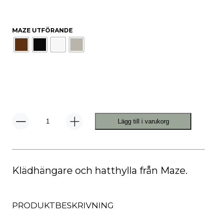
MAZE UTFÖRANDE
Lägg till i varukorg
Bill
Hat
Rack
L
mängd
Klädhängare och hatthylla från Maze.
PRODUKTBESKRIVNING