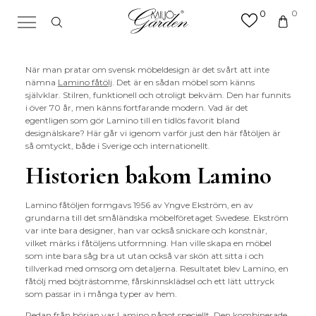
0
0
×
Sök efter valfri produkt eller
kategori
När man pratar om svensk möbeldesign är det svårt att inte
nämna
Lamino fåtölj
. Det är en sådan möbel som känns
Sök
efter:
självklar. Stilren, funktionell och otroligt bekväm. Den har funnits
i över 70 år, men känns fortfarande modern. Vad är det
egentligen som gör Lamino till en tidlös favorit bland
designälskare? Här går vi igenom varför just den här fåtöljen är
så omtyckt, både i Sverige och internationellt.
Historien bakom Lamino
Lamino fåtöljen formgavs 1956 av Yngve Ekström, en av
grundarna till det småländska möbelföretaget Swedese. Ekström
var inte bara designer, han var också snickare och konstnär,
vilket märks i fåtöljens utformning. Han ville skapa en möbel
som inte bara såg bra ut utan också var skön att sitta i och
tillverkad med omsorg om detaljerna. Resultatet blev Lamino, en
fåtölj med böjträstomme, fårskinnsklädsel och ett lätt uttryck
som passar in i många typer av hem.
Redan från början var Lamino något speciellt. Den kombinerade