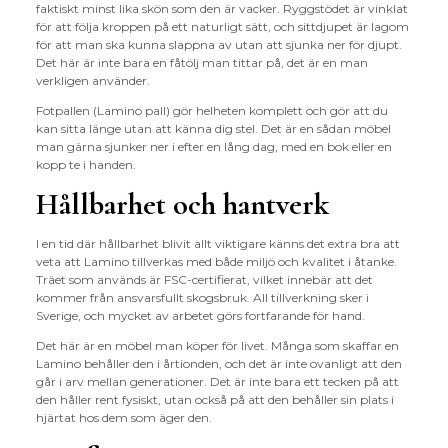
faktiskt minst lika skön som den är vacker. Ryggstödet är vinklat
för att följa kroppen på ett naturligt sätt, och sittdjupet är lagom
för att man ska kunna slappna av utan att sjunka ner för djupt.
Det här är inte bara en fåtölj man tittar på, det är en man
verkligen använder.
Fotpallen (Lamino pall) gör helheten komplett och gör att du
kan sitta länge utan att känna dig stel. Det är en sådan möbel
man gärna sjunker ner i efter en lång dag, med en bok eller en
kopp te i handen.
Hållbarhet och hantverk
I en tid där hållbarhet blivit allt viktigare känns det extra bra att
veta att Lamino tillverkas med både miljö och kvalitet i åtanke.
Träet som används är FSC-certifierat, vilket innebär att det
kommer från ansvarsfullt skogsbruk. All tillverkning sker i
Sverige, och mycket av arbetet görs fortfarande för hand.
Det här är en möbel man köper för livet. Många som skaffar en
Lamino behåller den i årtionden, och det är inte ovanligt att den
går i arv mellan generationer. Det är inte bara ett tecken på att
den håller rent fysiskt, utan också på att den behåller sin plats i
hjärtat hos dem som äger den.