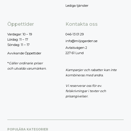
Lediga tjänster
Öppettider
Kontakta oss
Vardagar: 10 – 19
046-13 01 29
Lördag: 11 – 17
info@miljogarden.se
Söndag: 11 – 17
Avtalsvägen 2
227 61 Lund
Avvikande Öppettider
*
Gäller ordinarie priser
och utvalda varumärken.
Kampanjer och rabatter kan inte
kombineras med andra.
Vi reserverar oss för ev.
felskrivningar i texter och
prisangivelser.
POPULÄRA KATEGORIER