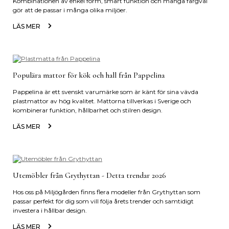
Kombinationen av enkel form, smart funktion och många färgval
gör att de passar i många olika miljöer.
LÄS MER
Populära mattor för kök och hall från Pappelina
Pappelina är ett svenskt varumärke som är känt för sina vävda
plastmattor av hög kvalitet. Mattorna tillverkas i Sverige och
kombinerar funktion, hållbarhet och stilren design.
LÄS MER
Utemöbler från Grythyttan - Detta trendar 2026
Hos oss på Miljögården finns flera modeller från Grythyttan som
passar perfekt för dig som vill följa årets trender och samtidigt
investera i hållbar design.
LÄS MER