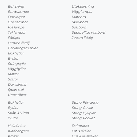
Belysning
Utebelysning
Bordslampor
Vägglampor
Flowerpot
Matbord
Golvlampor
Skrivbord
PH lampa
Soffbord
Taklampor
Superellips Matbord
Fåtöljer
Jetson Fåtölj
Lamino fåtölj
Förvaringsmöbler
Bokhyllor
Byråer
Stringhylla
Vägghyllor
Mattor
Soffor
Dux sängar
Sjuan stol
Utemöbler
Bokhyllor
String Förvaring
Byråer
String Gavlar
Skåp & Vitrin
String Hyllplan
Y-Stol
String Pocket
Hallbänkar
Dekorativt
Klädhängare
Fat & skålar
Krokar
Ljus & ljusstakar