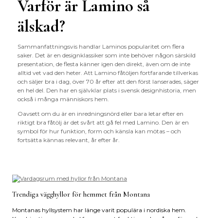
Varför är Lamino så
älskad?
Sammanfattningsvis handlar Laminos popularitet om flera
saker. Det är en designklassiker som inte behöver någon särskild
presentation, de flesta känner igen den direkt, även om de inte
alltid vet vad den heter. Att Lamino fåtöljen fortfarande tillverkas
och säljer bra i dag, över 70 år efter att den först lanserades, säger
en hel del. Den har en självklar plats i svensk designhistoria, men
också i många människors hem.
Oavsett om du är en inredningsnörd eller bara letar efter en
riktigt bra fåtölj är det svårt att gå fel med Lamino. Den är en
symbol för hur funktion, form och känsla kan mötas – och
fortsätta kännas relevant, år efter år.
Trendiga vägghyllor för hemmet från Montana
Montanas hyllsystem har länge varit populära i nordiska hem.