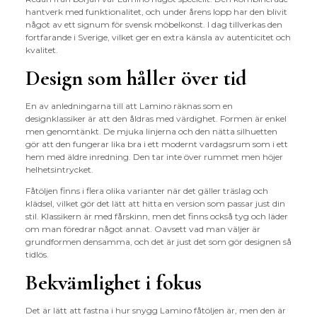
hantverk med funktionalitet, och under årens lopp har den blivit
något av ett signum för svensk möbelkonst. I dag tillverkas den
fortfarande i Sverige, vilket ger en extra känsla av autenticitet och
kvalitet.
Design som håller över tid
En av anledningarna till att Lamino räknas som en
designklassiker är att den åldras med värdighet. Formen är enkel
men genomtänkt. De mjuka linjerna och den nätta silhuetten
gör att den fungerar lika bra i ett modernt vardagsrum som i ett
hem med äldre inredning. Den tar inte över rummet men höjer
helhetsintrycket.
Fåtöljen finns i flera olika varianter när det gäller träslag och
klädsel, vilket gör det lätt att hitta en version som passar just din
stil. Klassikern är med fårskinn, men det finns också tyg och läder
om man föredrar något annat. Oavsett vad man väljer är
grundformen densamma, och det är just det som gör designen så
tidlös.
Bekvämlighet i fokus
Det är lätt att fastna i hur snygg Lamino fåtöljen är, men den är