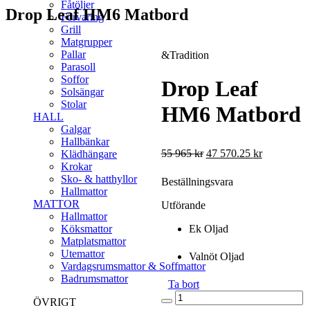
Fåtöljer
Drop Leaf HM6 Matbord
Förvaring
Grill
Matgrupper
Pallar
&Tradition
Parasoll
Soffor
Drop Leaf
Solsängar
Stolar
HM6 Matbord
HALL
Galgar
PRODUKTBESKRIVNING
Hallbänkar
55 965
kr
47 570.25
kr
Klädhängare
Designduon Hvidt
Krokar
& Mølgaard ville
Sko- & hatthyllor
Beställningsvara
skapa en mångsidig
Hallmattor
pjäs som skulle
MATTOR
Utförande
anpassa sig till sin
Hallmattor
omgivning, och
Ek Oljad
Köksmattor
designade Drop
Matplatsmattor
Leaf 1956. Som
Utemattor
Valnöt Oljad
namnet antyder
Vardagsrumsmattor & Soffmattor
byggdes detta
Badrumsmattor
stiliga bord med en
Ta bort
gångjärnsförsedd
Drop
ÖVRIGT
sektion på varje
Leaf