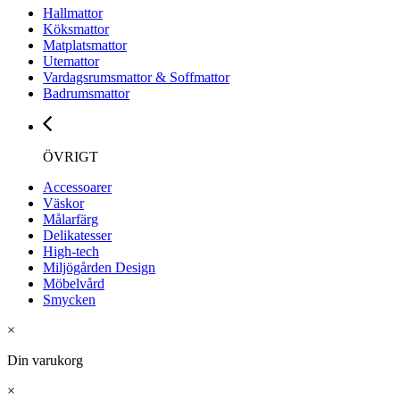
Hallmattor
Köksmattor
Matplatsmattor
Utemattor
Vardagsrumsmattor & Soffmattor
Badrumsmattor
ÖVRIGT
Accessoarer
Väskor
Målarfärg
Delikatesser
High-tech
Miljögården Design
Möbelvård
Smycken
×
Din varukorg
×