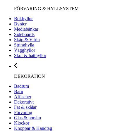
FÖRVARING & HYLLSYSTEM
Bokhyllor
Byråer
Mediabänkar
Sideboards
Skåp & Vitrin
Stringhylla
Vägghyllor
Sko- & hatthyllor
DEKORATION
Badrum
Barn
Affischer
Dekorativt
Fat & skålar
Förvaring
Glas & porslin
Klockor
Knoppar & Handtag