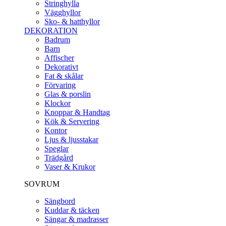
Stringhylla
Vägghyllor
Sko- & hatthyllor
DEKORATION
Badrum
Barn
Affischer
Dekorativt
Fat & skålar
Förvaring
Glas & porslin
Klockor
Knoppar & Handtag
Kök & Servering
Kontor
Ljus & ljusstakar
Speglar
Trädgård
Vaser & Krukor
SOVRUM
Sängbord
Kuddar & täcken
Sängar & madrasser