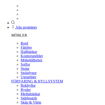
Alla produkter
MÖBLER
Bord
Fåtöljer
Hallbänkar
Kontorsmöbler
Möbeltillbehör
Soffor
Stolar
Stolsdynor
Utemöbler
FÖRVARING & HYLLSYSTEM
Bokhyllor
Byråer
Mediabänkar
Sideboards
Skåp & Vitrin