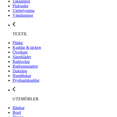
Taklampor
Plafonder
Utebelysning
Vägglampor
TEXTIL
Plädar
Kuddar & täcken
Överkast
Sängkläder
Badrockar
Badrumsmattor
Dukning
Handdukar
Prydnadskuddar
UTEMÖBLER
Bänkar
Bord