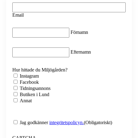
Email
(Obligatoriskt)
Email
Namn
(Obligatoriskt)
Förnamn
Namn
(Obligatoriskt)
Efternamn
Hur hittade du Miljögården?
Instagram
Facebook
Tidningsannons
Butiken i Lund
Annat
Samtycke
(Obligatoriskt)
Jag godkänner
integritetspolicyn.
(Obligatoriskt)
CAPTCHA