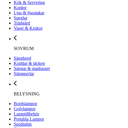
Kök & Servering
Kontor
Ljus & ljusstakar
Speglar
Trädgård
Vaser & Krukor
SOVRUM
Sängbord
Kuddar & täcken
Sängar & madrasser
Sänggavlar
BELYSNING
Bordslampor
Golvlampor
Lamptillbehör
Portabla Lampor
Spotlights