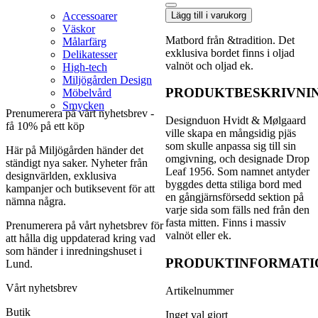
sida som fälls ned
HM6
Lägg till i varukorg
Accessoarer
från den fasta
Matbord
Väskor
mitten. Finns i
mängd
Matbord från &tradition. Det
Målarfärg
massiv valnöt eller
exklusiva bordet finns i oljad
Delikatesser
ek.
valnöt och oljad ek.
High-tech
Miljögården Design
PRODUKTBESKRIVNI
Möbelvård
Smycken
Prenumerera på vårt nyhetsbrev -
Designduon Hvidt & Mølgaard
få 10% på ett köp
ville skapa en mångsidig pjäs
som skulle anpassa sig till sin
Här på Miljögården händer det
omgivning, och designade Drop
ständigt nya saker. Nyheter från
Leaf 1956. Som namnet antyder
designvärlden, exklusiva
byggdes detta stiliga bord med
kampanjer och butiksevent för att
en gångjärnsförsedd sektion på
nämna några.
varje sida som fälls ned från den
fasta mitten. Finns i massiv
Prenumerera på vårt nyhetsbrev för
valnöt eller ek.
att hålla dig uppdaterad kring vad
som händer i inredningshuset i
PRODUKTINFORMATI
Lund.
Vårt nyhetsbrev
Artikelnummer
Butik
Inget val gjort