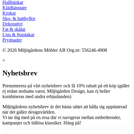
Hallbänkar
Klädhängare
Krokar
Sko- & hatthyllor
Dekorativt
Fat & skålar
Ljus & ljusstakar
Prydnader
© 2026 Miljögårdens Möbler AB Org.nr: 556246-4908
×
Nyhetsbrev
Prenumerera på vårt nyhetsbrev och få 10% rabatt på ett köp (gäller
ej redan nedsatta varor, Miljögården Design, kan ej heller
kombineras med andra erbjudanden)
Miljögårdens nyhetsbrev är det bästa sättet att hålla sig uppdaterad
när det gäller designvärlden.
Vi tar dig med på en resa där vi navigerar mellan möbeltrender,
kampanjer och tidlösa klassiker. Häng på!