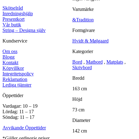
Skötselråd
Varumärke
Inredningshjälp
Presentkort
&Tradition
Vår butik
Formgivare
String – Designa själv
Hvidt & Mølgaard
Kundservice
Kategorier
Om oss
Blogg
Bord
,
Matbord
,
Matplats
,
Kontakt
Skrivbord
Köpvillkor
Integritetspolicy
Bredd
Reklamation
Lediga tjänster
163 cm
Öppettider
Höjd
Vardagar: 10 – 19
73 cm
Lördag: 11 – 17
Söndag: 11 – 17
Diameter
Avvikande Öppettider
142 cm
*
Gäller ordinarie priser