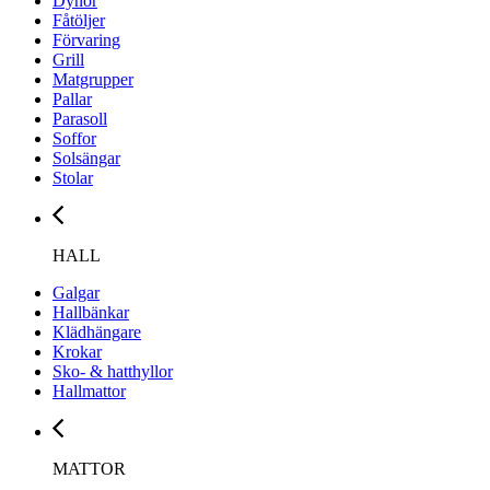
Dynor
Fåtöljer
Förvaring
Grill
Matgrupper
Pallar
Parasoll
Soffor
Solsängar
Stolar
HALL
Galgar
Hallbänkar
Klädhängare
Krokar
Sko- & hatthyllor
Hallmattor
MATTOR