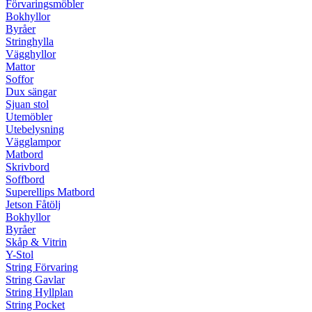
Förvaringsmöbler
Bokhyllor
Byråer
Stringhylla
Vägghyllor
Mattor
Soffor
Dux sängar
Sjuan stol
Utemöbler
Utebelysning
Vägglampor
Matbord
Skrivbord
Soffbord
Superellips Matbord
Jetson Fåtölj
Bokhyllor
Byråer
Skåp & Vitrin
Y-Stol
String Förvaring
String Gavlar
String Hyllplan
String Pocket