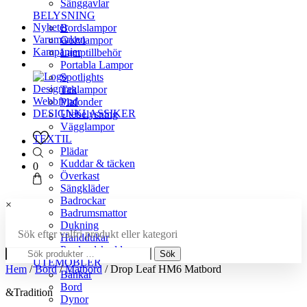
Sänggavlar
BELYSNING
Nyheter
Bordslampor
Varumärken
Golvlampor
Kampanjer
Lamptillbehör
Portabla Lampor
Spotlights
Designrea
Taklampor
Webbfynd
Plafonder
DESIGNKLASSIKER
Utebelysning
Vägglampor
TEXTIL
Plädar
Kuddar & täcken
0
Överkast
Sängkläder
Badrockar
×
Badrumsmattor
Dukning
Sök efter valfri produkt eller kategori
Handdukar
Sök
Prydnadskuddar
Sök
efter:
UTEMÖBLER
Hem
/
Bord
/
Matbord
/ Drop Leaf HM6 Matbord
Bänkar
Bord
&Tradition
Dynor