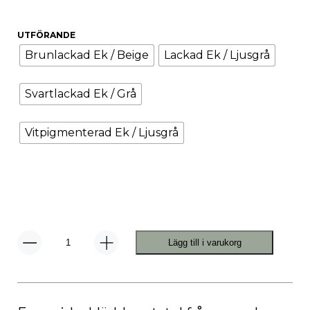
UTFÖRANDE
Brunlackad Ek / Beige
Lackad Ek / Ljusgrå
Svartlackad Ek / Grå
Vitpigmenterad Ek / Ljusgrå
Lägg till i varukorg
Kato
Stol
2-
pack
mängd