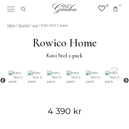
0
0
×
Sök efter valfri produkt eller
Hem
/
Övrigt
/
xyz
/ Kato Stol 2-pack
kategori
Sök
Rowico Home
efter:
Kato Stol 2-pack
4 390
kr