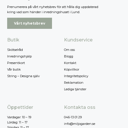
Prenumerera på vårt nyhetsbrev för att hålla dig uppdaterad
kring vad som händer i inredningshuset i Lund.
Vårt nyhetsbrev
Butik
Kundservice
Skötselråd
Om oss
Inredningshjälp
Blogg
Presentkort
Kontakt
Vår butik
Köpvillkor
String – Designa själv
Integritetspolicy
Reklamation
Lediga tjänster
Öppettider
Kontakta oss
Vardagar: 10 – 19
046-13 01 29
Lördag: 11 – 17
info@miljogarden.se
Söndag: 11 – 17