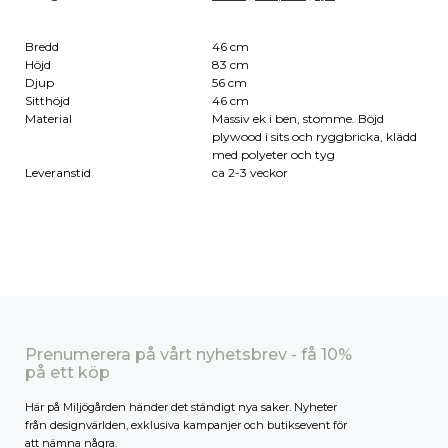
Bredd
46 cm
Höjd
83 cm
Djup
56 cm
Sitthöjd
46 cm
Material
Massiv ek i ben, stomme. Böjd
plywood i sits och ryggbricka, klädd
med polyeter och tyg
Leveranstid
ca 2-3 veckor
Prenumerera på vårt nyhetsbrev - få 10%
på ett köp
Här på Miljögården händer det ständigt nya saker. Nyheter
från designvärlden, exklusiva kampanjer och butiksevent för
att nämna några.