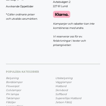
Avtalsvägen 2
227 61 Lund
Avvikande Öppettider
*
Gäller ordinarie priser
och utvalda varumärken.
Kampanjer och rabatter kan inte
kombineras med andra.
Vi reserverar oss för ev.
felskrivningar i texter och
prisangivelser.
POPULÄRA KATEGORIER
Belysning
Utebelysning
Bordslampor
Vägglampor
Flowerpot
Matbord
Golvlampor
Skrivbord
PH lampa
Soffbord
Taklampor
Superellips Matbord
Fåtöljer
Jetson Fåtölj