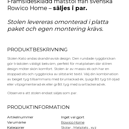
Framsidesklädd matstol från svenska
Rowico Home –
säljes i par.
Stolen levereras omonterad i platta
paket och egen montering krävs.
PRODUKTBESKRIVNING
Stolen Kato andas skandinavisk design. Den rundade ryggbrickan
gör trästolen väldigt bekväm, perfekt för matplatsen där stilren
design möter skön komfort. Stolen är av massiv ek och har en
stoppad sits och ryggbricka av slitstarkt textil. Välj din kombination
av beiget tyg tillsammans med brunlackad ek, ljusgrått tyg till oljad
eller vitpigmenterad ek eller grått tyg med svartlackerad ek.
Observera att stolen endast säljes som par.
PRODUKTINFORMATION
Artikelnummer
Inget val gjort
Varumärke
Rowico Home
Kategorier
Stolar
,
Matplats
,
xyz