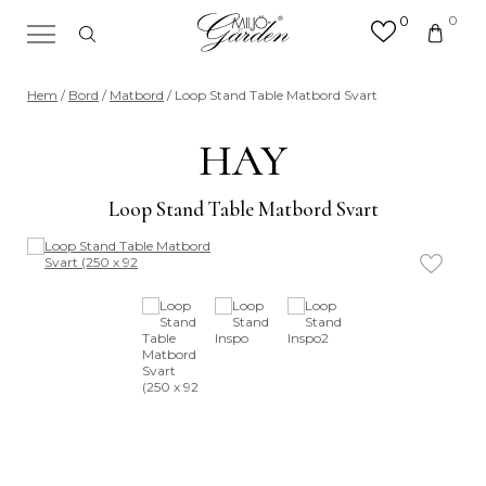
0
0
×
Sök efter valfri produkt eller
Hem
/
Bord
/
Matbord
/ Loop Stand Table Matbord Svart
kategori
Sök
HAY
efter:
Loop Stand Table Matbord Svart