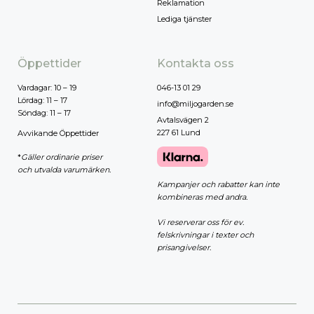
Reklamation
Lediga tjänster
Öppettider
Kontakta oss
Vardagar: 10 – 19
046-13 01 29
Lördag: 11 – 17
info@miljogarden.se
Söndag: 11 – 17
Avtalsvägen 2
227 61 Lund
Avvikande Öppettider
*
Gäller ordinarie priser
och utvalda varumärken.
Kampanjer och rabatter kan inte
kombineras med andra.
Vi reserverar oss för ev.
felskrivningar i texter och
prisangivelser.