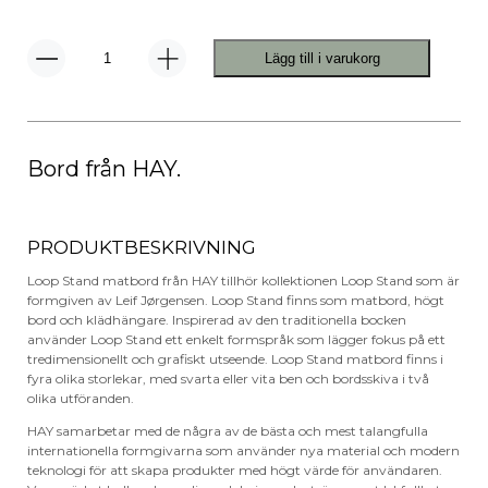
Lägg till i varukorg
Loop
Stand
Table
Matbord
Svart
mängd
Bord från HAY.
PRODUKTBESKRIVNING
Loop Stand matbord från HAY tillhör kollektionen Loop Stand som är
formgiven av Leif Jørgensen. Loop Stand finns som matbord, högt
bord och klädhängare. Inspirerad av den traditionella bocken
använder Loop Stand ett enkelt formspråk som lägger fokus på ett
tredimensionellt och grafiskt utseende. Loop Stand matbord finns i
fyra olika storlekar, med svarta eller vita ben och bordsskiva i två
olika utföranden.
HAY samarbetar med de några av de bästa och mest talangfulla
internationella formgivarna som använder nya material och modern
teknologi för att skapa produkter med högt värde för användaren.