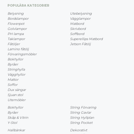
POPULÄRA KATEGORIER
Belysning
Utebelysning
Bordslampor
Vägglampor
Flowerpot
Matbord
Golvlampor
Skrivbord
PH lampa
Soffbord
Taklampor
Superellips Matbord
Fåtöljer
Jetson Fåtölj
Lamino fåtölj
Förvaringsmöbler
Bokhyllor
Byråer
Stringhylla
Vägghyllor
Mattor
Soffor
Dux sängar
Sjuan stol
Utemöbler
Bokhyllor
String Förvaring
Byråer
String Gavlar
Skåp & Vitrin
String Hyllplan
Y-Stol
String Pocket
Hallbänkar
Dekorativt