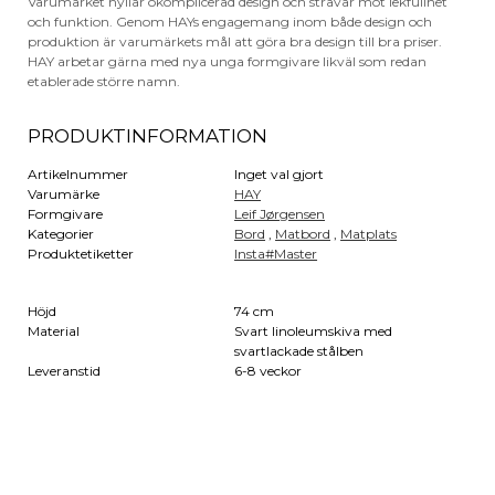
Varumärket hyllar okomplicerad design och strävar mot lekfullhet
och funktion. Genom HAYs engagemang inom både design och
produktion är varumärkets mål att göra bra design till bra priser.
HAY arbetar gärna med nya unga formgivare likväl som redan
etablerade större namn.
PRODUKTINFORMATION
Artikelnummer
Inget val gjort
Varumärke
HAY
Formgivare
Leif Jørgensen
Kategorier
Bord
,
Matbord
,
Matplats
Produktetiketter
Insta#Master
Höjd
74 cm
Material
Svart linoleumskiva med
svartlackade stålben
Leveranstid
6-8 veckor