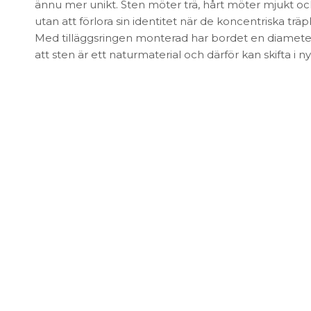
FÖRVARING & HYLLSYSTEM
ännu mer unikt. Sten möter trä, hårt möter mjukt oc
Speglar
utan att förlora sin identitet när de koncentriska träp
Bokhyllor
Trädgård
Med tilläggsringen monterad har bordet en diamete
Byråer
Vaser & Krukor
att sten är ett naturmaterial och därför kan skifta i nya
Mediabänkar
Sideboards
Skåp & Vitrin
SOVRUM
Stringhylla
Vägghyllor
Sängbord
Sko- & hatthyllor
Kuddar & täcken
Sängar & madrasser
Sänggavlar