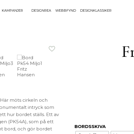
KAMPANJER
DESIGNREA
WEBBFYND
DESIGNKLASSIKER
Sök efter 
Sök
BELYSNING
UTEMÖBLE
efter:
F
Bordslampor
Bänkar
Golvlampor
Bord
Lamptillbehör
Dynor
Portabla Lampor
Fåtöljer
Spotlights
Förvaring
Taklampor
Grill
Plafonder
Matgrupper
. Här möts cirkeln och
Utebelysning
Pallar
monumentalt intryck som
Vägglampor
Parasoll
tt hur bordet ställs. Ett av
Soffor
gen (PK54A), som på ett
BORDSSKIVA
Solsängar
nt bord, och gör bordet
Stolar