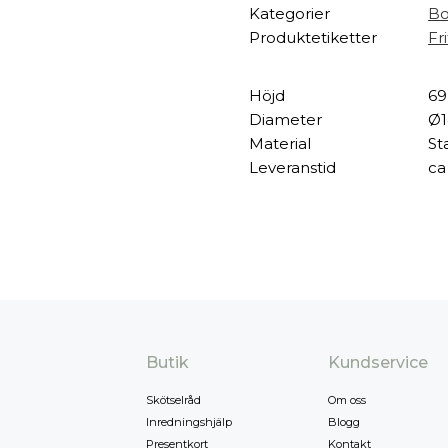
Kategorier
Bo
Produktetiketter
Fr
Höjd
69
Diameter
Ø1
Material
Sta
Leveranstid
ca
Butik
Kundservice
Skötselråd
Om oss
Inredningshjälp
Blogg
Presentkort
Kontakt