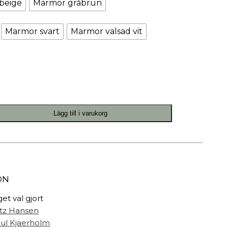
beige
Marmor gråbrun
Målarfärg
Delikatesser
Marmor svart
Marmor valsad vit
High-tech
Miljögården Design
Möbelvård
Smycken
r
Lägg till i varukorg
ON
get val gjort
itz Hansen
ul Kjaerholm