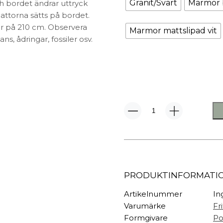
TEXTIL
Granit/Svart
Marmor 
h bordet ändrar uttryck
lattorna sätts på bordet.
Plädar
r på 210 cm. Observera
Marmor mattslipad vit
Kuddar & täcken
HALL
ns, ådringar, fossiler osv.
Överkast
Sängkläder
Galgar
Badrockar
Hallbänkar
Badrumsmattor
Klädhängare
Dukning
Krokar
Handdukar
Sko- & hatthyllo
PK54
Prydnadskuddar
Hallmattor
Bord
mängd
PRODUKTINFORMATI
Artikelnummer
In
Varumärke
Fr
Formgivare
Po