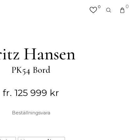
0
0
×
valfri produkt eller kategori
R
MATTOR
ritz Hansen
Hallmattor
Köksmattor
PK54 Bord
Matplatsmattor
Utemattor
Vardagsrumsmattor & Soffmattor
fr.
125 999
kr
Badrumsmattor
Beställningsvara
ÖVRIGT
Accessoarer
Väskor