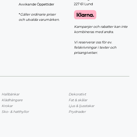
227 61 Lund
Avvikande Öppettider
*
Gäller ordinarie priser
och utvalda varumärken.
Kampanjer och rabatter kan inte
kombineras med andra.
Vi reserverar oss för ev.
felskrivningar i texter och
prisangivelser.
Hallbänkar
Dekorativt
Klädhängare
Fat & skålar
Krokar
Ljus & ljusstakar
Sko- & hatthyllor
Prydnader