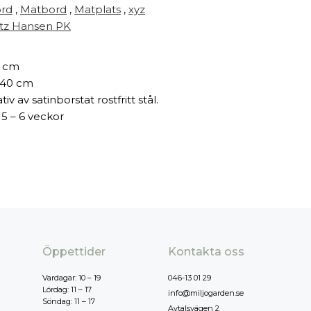
rd
,
Matbord
,
Matplats
,
xyz
itz Hansen PK
 cm
40 cm
tiv av satinborstat rostfritt stål.
 5 – 6 veckor
Öppettider
Kontakta oss
Vardagar: 10 – 19
046-13 01 29
Lördag: 11 – 17
info@miljogarden.se
Söndag: 11 – 17
Avtalsvägen 2