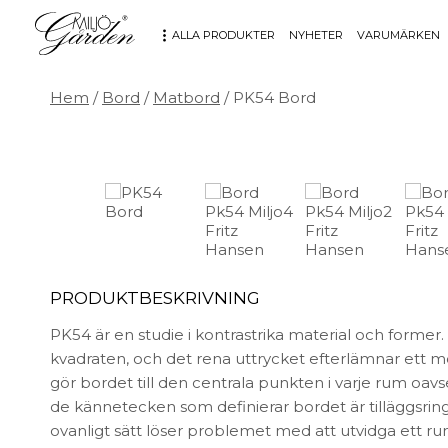
ALLA PRODUKTER
NYHETER
VARUMÄRKEN
Hem
/
Bord
/
Matbord
/ PK54 Bord
MÖBLER
DEKORATION
Bord
Badrum
Fåtöljer
Barn
Hallbänkar
Affischer
Kontorsmöbler
Dekorativt
Möbeltillbehör
Fat & skålar
Soffor
Förvaring
PRODUKTBESKRIVNING
Stolar
Glas & porslin
PK54 är en studie i kontrastrika material och former
Stolsdynor
Klockor
kvadraten, och det rena uttrycket efterlämnar ett 
Utemöbler
Knoppar & Handtag
gör bordet till den centrala punkten i varje rum oavse
Kök & Servering
de kännetecken som definierar bordet är tilläggsrin
Kontor
ovanligt sätt löser problemet med att utvidga ett ru
Ljus & ljusstakar