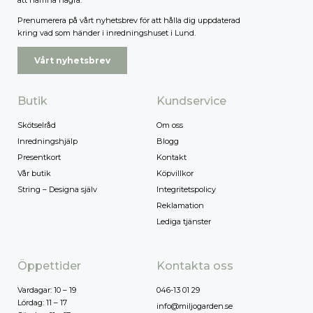
Prenumerera på vårt nyhetsbrev för att hålla dig uppdaterad
kring vad som händer i inredningshuset i Lund.
Vårt nyhetsbrev
Butik
Kundservice
Skötselråd
Om oss
Inredningshjälp
Blogg
Presentkort
Kontakt
Vår butik
Köpvillkor
String – Designa själv
Integritetspolicy
Reklamation
Lediga tjänster
Öppettider
Kontakta oss
Vardagar: 10 – 19
046-13 01 29
Lördag: 11 – 17
info@miljogarden.se