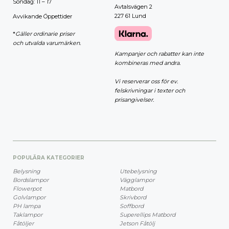
Söndag: 11 – 17
Avtalsvägen 2
227 61 Lund
Avvikande Öppettider
*
Gäller ordinarie priser
och utvalda varumärken.
Kampanjer och rabatter kan inte
kombineras med andra.
Vi reserverar oss för ev.
felskrivningar i texter och
prisangivelser.
POPULÄRA KATEGORIER
Belysning
Utebelysning
Bordslampor
Vägglampor
Flowerpot
Matbord
Golvlampor
Skrivbord
PH lampa
Soffbord
Taklampor
Superellips Matbord
Fåtöljer
Jetson Fåtölj