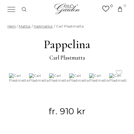
0
0
×
Sök efter valfri produkt eller
Hem
/
Mattor
/
Hallmattor
/ Carl Plastmatta
kategori
Sök
Pappelina
efter:
Carl Plastmatta
fr.
910
kr