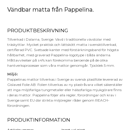
Vändbar matta från Pappelina.
PRODUKTBESKRIVNING
Tillverkad i Dalarna, Sverige. Vävd i traditionella vävstolar med
träskyttlar. Mycket praktisk och lättskött matta i svensktillverkad,
certifierad PVC. Svetsade kanter med förstärkningsband för högsta
hållbarhet, med graverad Pappelina-logotype i båda ändarna.
Måttavvikelser på ±4% kan förekomma beroende på de olika
hantverksprocesser som våra mattor genomgår. Tjocklek 5 mm.
Miljö:
Pappelinas mattor tillverkas i Sverige av svensk plastfolie levererad av
Gislaved Folie AB. Folien tillverkas av ny plastråvara vilket säkerställer
att inga miljöfarliga tungmetaller eller hälsofarliga mjukgörare finns
i deras mattor. Pappelina följer alla regler, förordningar och krav i
Sverige samt EU där strikta miljöregler råder genom REACH-
förordningen.
PRODUKTINFORMATION
Artikelnummer
Inget val gjort