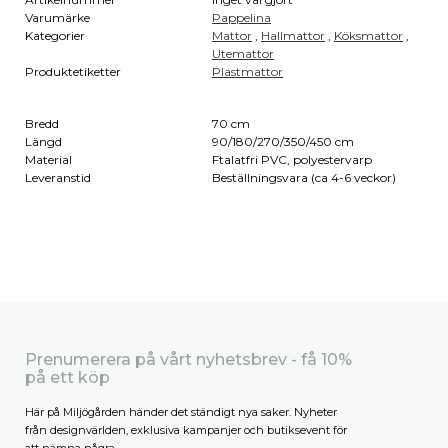
Varumärke
Pappelina
Kategorier
Mattor
,
Hallmattor
,
Köksmattor
,
Utemattor
Produktetiketter
Plastmattor
Bredd
70 cm
Längd
90/180/270/350/450 cm
Material
Ftalatfri PVC, polyestervarp
Leveranstid
Beställningsvara (ca 4-6 veckor)
Prenumerera på vårt nyhetsbrev - få 10%
på ett köp
Här på Miljögården händer det ständigt nya saker. Nyheter
från designvärlden, exklusiva kampanjer och butiksevent för
att nämna några.