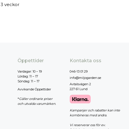
 3 veckor
Öppettider
Kontakta oss
Vardagar: 10 – 19
046-13 01 29
Lördag: 11 – 17
info@miljogarden.se
Söndag: 11 – 17
Avtalsvägen 2
227 61 Lund
Avvikande Öppettider
*
Gäller ordinarie priser
och utvalda varumärken.
Kampanjer och rabatter kan inte
kombineras med andra.
Vi reserverar oss för ev.