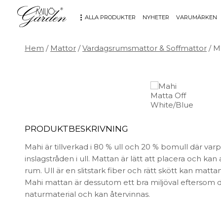
ALLA PRODUKTER
NYHETER
VARUMÄRKEN
Hem
/
Mattor
/
Vardagsrumsmattor & Soffmattor
/ M
MÖBLER
DEKORATION
Bord
Badrum
Fåtöljer
Barn
Hallbänkar
Affischer
Kontorsmöbler
Dekorativt
PRODUKTBESKRIVNING
Möbeltillbehör
Fat & skålar
Soffor
Förvaring
Mahi är tillverkad i 80 % ull och 20 % bomull där var
Stolar
Glas & porslin
inslagstråden i ull. Mattan är lätt att placera och kan a
rum. Ull är en slitstark fiber och rätt skött kan matt
Stolsdynor
Klockor
Mahi mattan är dessutom ett bra miljöval eftersom de
Utemöbler
Knoppar & Handtag
naturmaterial och kan återvinnas.
Kök & Servering
Kontor
Ljus & ljusstakar