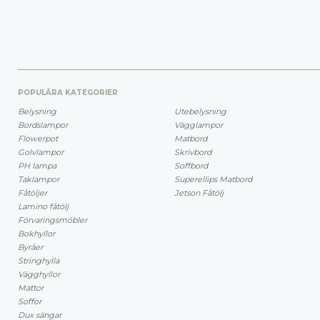
POPULÄRA KATEGORIER
Belysning
Utebelysning
Bordslampor
Vägglampor
Flowerpot
Matbord
Golvlampor
Skrivbord
PH lampa
Soffbord
Taklampor
Superellips Matbord
Fåtöljer
Jetson Fåtölj
Lamino fåtölj
Förvaringsmöbler
Bokhyllor
Byråer
Stringhylla
Vägghyllor
Mattor
Soffor
Dux sängar