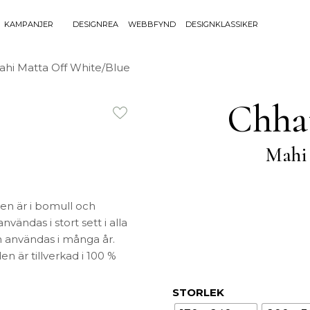
KAMPANJER
DESIGNREA
WEBBFYND
DESIGNKLASSIKER
Sök efter 
ahi Matta Off White/Blue
Sök
BELYSNING
UTEMÖBLE
efter:
Chha
Bordslampor
Bänkar
Golvlampor
Bord
Mahi
Lamptillbehör
Dynor
Portabla Lampor
Fåtöljer
Spotlights
Förvaring
Taklampor
Grill
pen är i bomull och
Plafonder
Matgrupper
nvändas i stort sett i alla
an användas i många år.
Utebelysning
Pallar
n är tillverkad i 100 %
Vägglampor
Parasoll
Soffor
STORLEK
Solsängar
Stolar