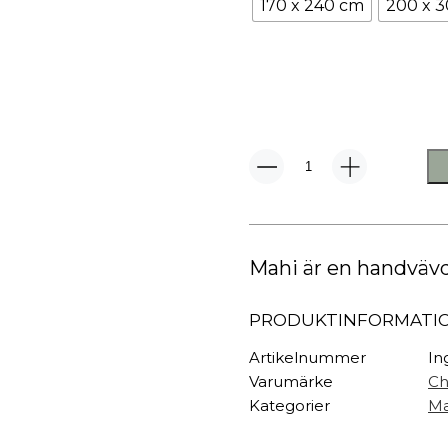
TEXTIL
170 x 240 cm
200 x 
Plädar
Kuddar & täcken
HALL
Överkast
Sängkläder
Galgar
Badrockar
Hallbänkar
Badrumsmattor
Klädhängare
Mahi
Dukning
Krokar
Matta
Off
Handdukar
Sko- & hatthyllo
White/Blue
Prydnadskuddar
Hallmattor
mängd
Mahi är en handvävd
PRODUKTINFORMATI
Artikelnummer
In
Varumärke
Ch
Kategorier
Ma