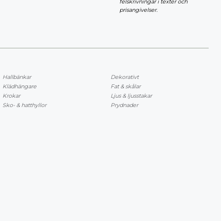
felskrivningar i texter och
prisangivelser.
Hallbänkar
Dekorativt
Klädhängare
Fat & skålar
Krokar
Ljus & ljusstakar
Sko- & hatthyllor
Prydnader