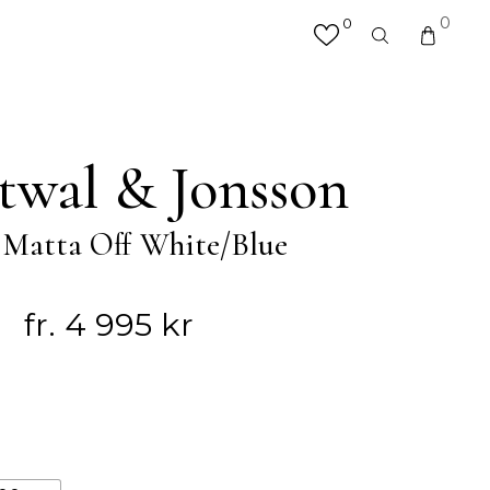
0
0
×
valfri produkt eller kategori
R
MATTOR
twal & Jonsson
Hallmattor
Köksmattor
 Matta Off White/Blue
Matplatsmattor
Utemattor
Vardagsrumsmattor & Soffmattor
fr.
4 995
kr
Badrumsmattor
ÖVRIGT
Accessoarer
Väskor