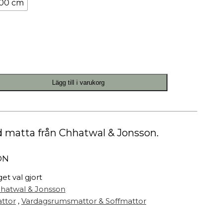
300 cm
Målarfärg
Delikatesser
High-tech
Miljögården Design
Möbelvård
Smycken
Lägg till i varukorg
r
 matta från Chhatwal & Jonsson.
ON
get val gjort
hatwal & Jonsson
ttor
,
Vardagsrumsmattor & Soffmattor