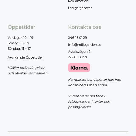
Reklamation
Lediga tjänster
Öppettider
Kontakta oss
Vardagar: 10 – 19
046-13 01 29
Lördag: 11 – 17
info@miljogarden.se
Söndag: 11 – 17
Avtalsvägen 2
227 61 Lund
Avvikande Öppettider
*
Gäller ordinarie priser
och utvalda varumärken.
Kampanjer och rabatter kan inte
kombineras med andra.
Vi reserverar oss för ev.
felskrivningar i texter och
prisangivelser.