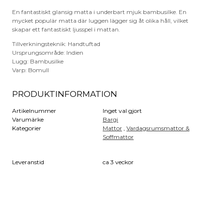
En fantastiskt glansig matta i underbart mjuk bambusilke. En
mycket populär matta där luggen lägger sig åt olika håll, vilket
skapar ett fantastiskt ljusspel i mattan.
Tillverkningsteknik: Handtuftad
Ursprungsområde: Indien
Lugg: Bambusilke
Varp: Bomull
PRODUKTINFORMATION
Artikelnummer
Inget val gjort
Varumärke
Bargi
Kategorier
Mattor
,
Vardagsrumsmattor &
Soffmattor
Leveranstid
ca 3 veckor