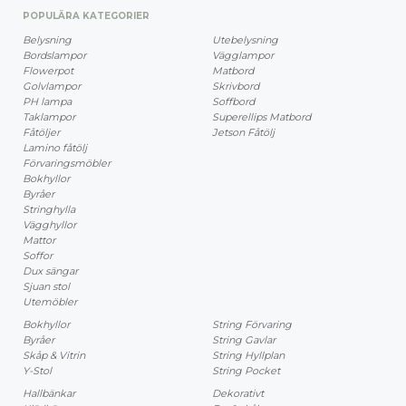
POPULÄRA KATEGORIER
Belysning
Utebelysning
Bordslampor
Vägglampor
Flowerpot
Matbord
Golvlampor
Skrivbord
PH lampa
Soffbord
Taklampor
Superellips Matbord
Fåtöljer
Jetson Fåtölj
Lamino fåtölj
Förvaringsmöbler
Bokhyllor
Byråer
Stringhylla
Vägghyllor
Mattor
Soffor
Dux sängar
Sjuan stol
Utemöbler
Bokhyllor
String Förvaring
Byråer
String Gavlar
Skåp & Vitrin
String Hyllplan
Y-Stol
String Pocket
Hallbänkar
Dekorativt