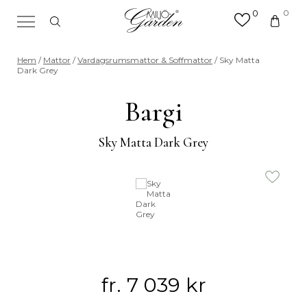
0
0
×
Sök efter valfri produkt eller
Hem
/
Mattor
/
Vardagsrumsmattor & Soffmattor
/ Sky Matta
kategori
Dark Grey
Sök
efter:
Bargi
Sky Matta Dark Grey
fr.
7 039
kr