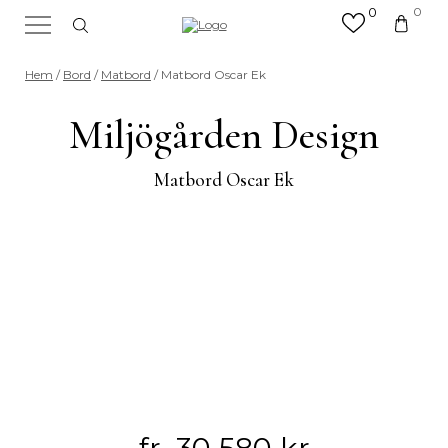
0
0
×
Sök efter valfri produkt eller
Hem
/
Bord
/
Matbord
/ Matbord Oscar Ek
kategori
Sök
Miljögården Design
efter:
Matbord Oscar Ek
fr.
30 580
kr