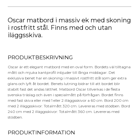
mängd
Oscar matbord i massiv ek med skoning
i rostfritt stål. Finns med och utan
iläggsskiva.
PRODUKTBESKRIVNING
Oscar är ett elegant matbord med en oval form. Bordets väl tilltagna
mått och mjuka kantprofil inbjuder till långa middagar. Det
exklusiva benet har en skoning i massivt rostfritt stål som ger extra
glans och lyft åt bordet. Benets lutning bidrar till att bordet blir
stabilt fast det andas lätthet. Matbord Oscar tillverkas i de flesta
svenska träslag och även i specialmått på förfrågan. Bordet finns
med fast skiva eller med 1 eller 2 illäggsskivor a 60 cm. Bord 200 cm
med 2 illäggsskivor: Totalmått 320 cm. Levereras med stödben. Bord
240 cm med 2 illäggsskivor: Totalmått 360 cm. Levereras med
stödben.
PRODUKTINFORMATION