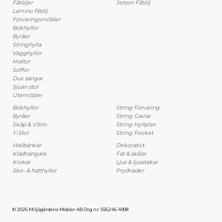
Fåtöljer
Jetson Fåtölj
Lamino fåtölj
Förvaringsmöbler
Bokhyllor
Byråer
Stringhylla
Vägghyllor
Mattor
Soffor
Dux sängar
Sjuan stol
Utemöbler
Bokhyllor
String Förvaring
Byråer
String Gavlar
Skåp & Vitrin
String Hyllplan
Y-Stol
String Pocket
Hallbänkar
Dekorativt
Klädhängare
Fat & skålar
Krokar
Ljus & ljusstakar
Sko- & hatthyllor
Prydnader
© 2026 Miljögårdens Möbler AB Org.nr: 556246-4908