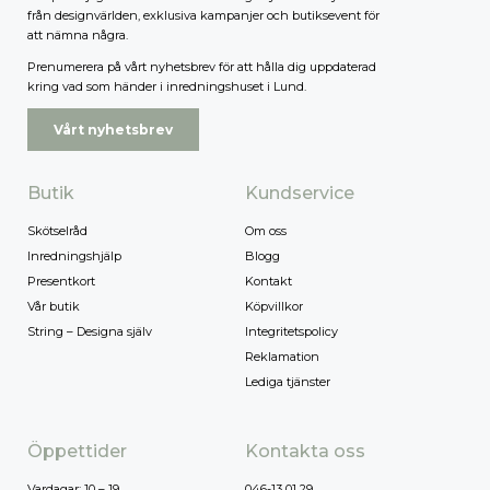
från designvärlden, exklusiva kampanjer och butiksevent för
att nämna några.
Prenumerera på vårt nyhetsbrev för att hålla dig uppdaterad
kring vad som händer i inredningshuset i Lund.
Vårt nyhetsbrev
Butik
Kundservice
Skötselråd
Om oss
Inredningshjälp
Blogg
Presentkort
Kontakt
Vår butik
Köpvillkor
String – Designa själv
Integritetspolicy
Reklamation
Lediga tjänster
Öppettider
Kontakta oss
Vardagar: 10 – 19
046-13 01 29