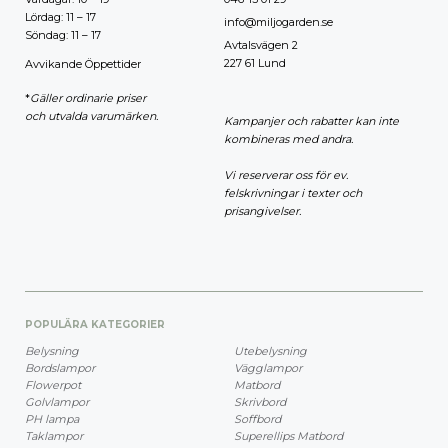
Lördag: 11 – 17
info@miljogarden.se
Söndag: 11 – 17
Avtalsvägen 2
227 61 Lund
Avvikande Öppettider
*
Gäller ordinarie priser
och utvalda varumärken.
Kampanjer och rabatter kan inte
kombineras med andra.
Vi reserverar oss för ev.
felskrivningar i texter och
prisangivelser.
POPULÄRA KATEGORIER
Belysning
Utebelysning
Bordslampor
Vägglampor
Flowerpot
Matbord
Golvlampor
Skrivbord
PH lampa
Soffbord
Taklampor
Superellips Matbord