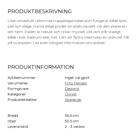
PRODUKTBESKRIVNING
Liten smakfullt utformad trappstegsmöbel som fungerar både som
pall och stege. Dania stege pryder sin plats oavsett var den placeras i
ditt hem. Pallen är robust och orkar mycket vikt och står stadigt
både i kök, badrum eller hall. Lätt att flytta med hjälp av utskuret hål
på ovansidan. Läs även bifogad information om skötsel.
PRODUKTINFORMATION
Artikelnummer
Inget val gjort
Varumärke
Fritz Hansen
Formgivare
Designit
Kategorier
Övrigt
Produktetiketter
Skagerak
Bredd
36,5 cm
Höjd
50,5 cm
Leveranstid
2 - 3 veckor