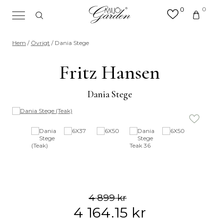
0
0
×
Sök efter valfri produkt eller
Hem
/
Övrigt
/ Dania Stege
kategori
Sök
Fritz Hansen
efter:
Dania Stege
4 899
kr
4 164.15
kr