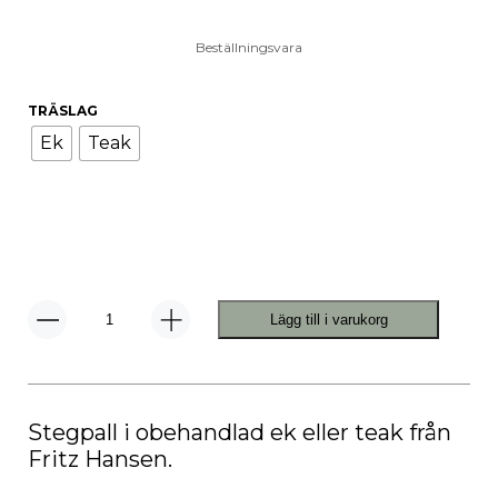
Beställningsvara
TRÄSLAG
Ek
Teak
Lägg till i varukorg
Dania
Stege
mängd
Stegpall i obehandlad ek eller teak från
Fritz Hansen.