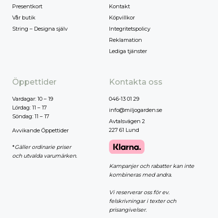
Presentkort
Kontakt
Vår butik
Köpvillkor
String – Designa själv
Integritetspolicy
Reklamation
Lediga tjänster
Öppettider
Kontakta oss
Vardagar: 10 – 19
046-13 01 29
Lördag: 11 – 17
info@miljogarden.se
Söndag: 11 – 17
Avtalsvägen 2
227 61 Lund
Avvikande Öppettider
*
Gäller ordinarie priser
och utvalda varumärken.
Kampanjer och rabatter kan inte
kombineras med andra.
Vi reserverar oss för ev.
felskrivningar i texter och
prisangivelser.