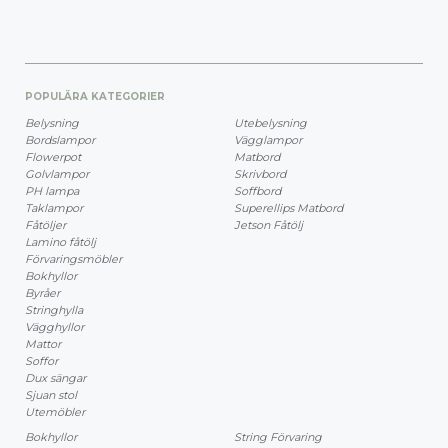
POPULÄRA KATEGORIER
Belysning
Utebelysning
Bordslampor
Vägglampor
Flowerpot
Matbord
Golvlampor
Skrivbord
PH lampa
Soffbord
Taklampor
Superellips Matbord
Fåtöljer
Jetson Fåtölj
Lamino fåtölj
Förvaringsmöbler
Bokhyllor
Byråer
Stringhylla
Vägghyllor
Mattor
Soffor
Dux sängar
Sjuan stol
Utemöbler
Bokhyllor
String Förvaring