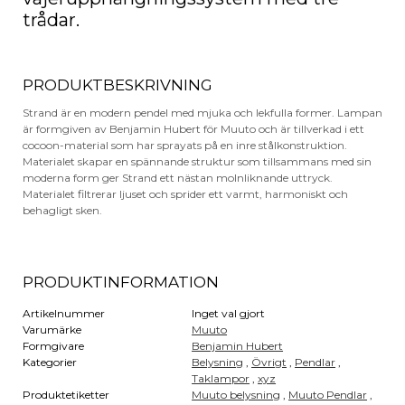
trådar.
PRODUKTBESKRIVNING
Strand är en modern pendel med mjuka och lekfulla former. Lampan
är formgiven av Benjamin Hubert för Muuto och är tillverkad i ett
cocoon-material som har sprayats på en inre stålkonstruktion.
Materialet skapar en spännande struktur som tillsammans med sin
moderna form ger Strand ett nästan molnliknande uttryck.
Materialet filtrerar ljuset och sprider ett varmt, harmoniskt och
behagligt sken.
PRODUKTINFORMATION
Artikelnummer
Inget val gjort
Varumärke
Muuto
Formgivare
Benjamin Hubert
Kategorier
Belysning
,
Övrigt
,
Pendlar
,
Taklampor
,
xyz
Produktetiketter
Muuto belysning
,
Muuto Pendlar
,