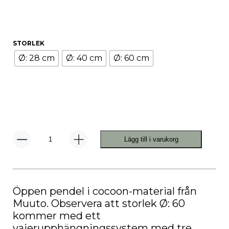
STORLEK
Ø: 28 cm
Ø: 40 cm
Ø: 60 cm
Lägg till i varukorg
Strand
Pendel
Öppen
mängd
Öppen pendel i cocoon-material från
Muuto. Observera att storlek Ø: 60
kommer med ett
vajerupphängningssystem med tre