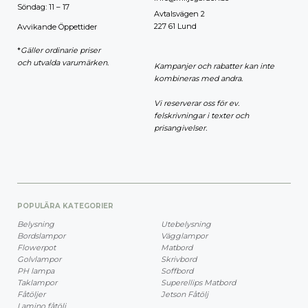
Söndag: 11 – 17
Avtalsvägen 2
227 61 Lund
Avvikande Öppettider
*
Gäller ordinarie priser
och utvalda varumärken.
Kampanjer och rabatter kan inte
kombineras med andra.
Vi reserverar oss för ev.
felskrivningar i texter och
prisangivelser.
POPULÄRA KATEGORIER
Belysning
Utebelysning
Bordslampor
Vägglampor
Flowerpot
Matbord
Golvlampor
Skrivbord
PH lampa
Soffbord
Taklampor
Superellips Matbord
Fåtöljer
Jetson Fåtölj
Lamino fåtölj