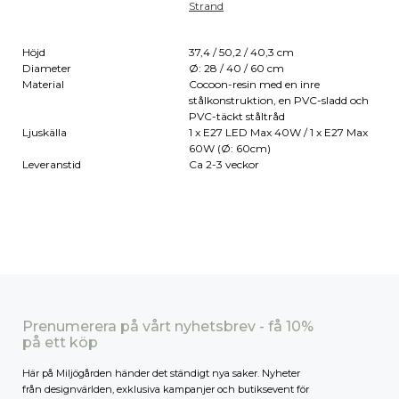
Strand
Höjd
37,4 / 50,2 / 40,3 cm
Diameter
Ø: 28 / 40 / 60 cm
Material
Cocoon-resin med en inre
stålkonstruktion, en PVC-sladd och
PVC-täckt ståltråd
Ljuskälla
1 x E27 LED Max 40W / 1 x E27 Max
60W (Ø: 60cm)
Leveranstid
Ca 2-3 veckor
Prenumerera på vårt nyhetsbrev - få 10%
på ett köp
Här på Miljögården händer det ständigt nya saker. Nyheter
från designvärlden, exklusiva kampanjer och butiksevent för