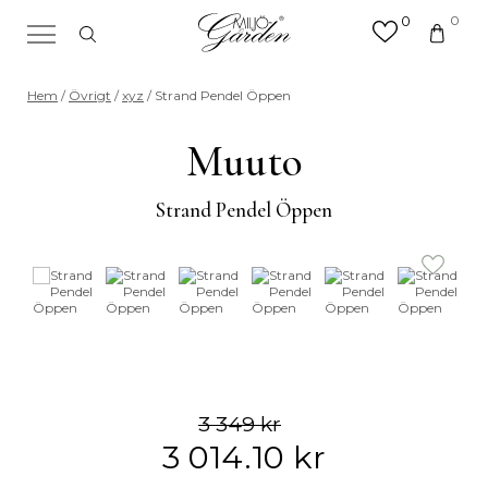
0
0
×
Sök efter valfri produkt eller
Hem
/
Övrigt
/
xyz
/ Strand Pendel Öppen
kategori
Sök
Muuto
efter:
Strand Pendel Öppen
3 349
kr
3 014.10
kr