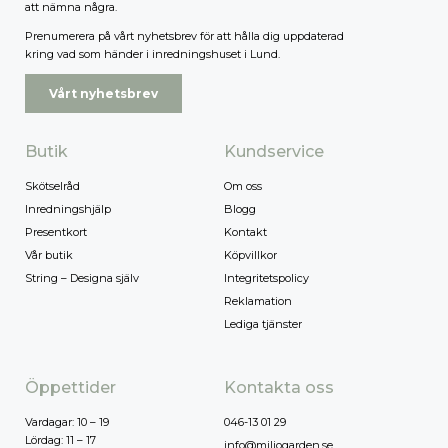
att nämna några.
Prenumerera på vårt nyhetsbrev för att hålla dig uppdaterad
kring vad som händer i inredningshuset i Lund.
Vårt nyhetsbrev
Butik
Kundservice
Skötselråd
Om oss
Inredningshjälp
Blogg
Presentkort
Kontakt
Vår butik
Köpvillkor
String – Designa själv
Integritetspolicy
Reklamation
Lediga tjänster
Öppettider
Kontakta oss
Vardagar: 10 – 19
046-13 01 29
Lördag: 11 – 17
info@miljogarden.se