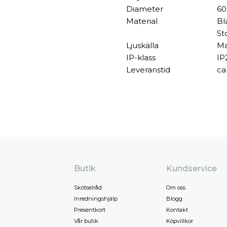
Diameter
60
Material
Bl
St
Ljuskälla
Ma
IP-klass
IP
Leveranstid
ca
Butik
Kundservice
Skötselråd
Om oss
Inredningshjälp
Blogg
Presentkort
Kontakt
Vår butik
Köpvillkor