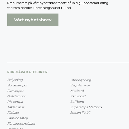
Prenumerera på vårt nyhetsbrev för att hålla dig uppdaterad kring
vad som händer i inredningshuset i Lund.
Vårt nyhetsbrev
POPULÄRA KATEGORIER
Belysning
Utebelysning
Bordslampor
Vägglampor
Flowerpot
Matbord
Golvlampor
Skrivbord
PH lampa
Soffbord
Taklampor
Superellips Matbord
Fåtöljer
Jetson Fåtölj
Lamino fåtölj
Förvaringsmöbler