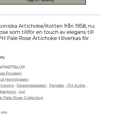
Lägg till i varukorg
Målarfärg
Delikatesser
High-tech
Miljögården Design
oniska Artichoke/Kotten från 1958, nu
Möbelvård
se som tillför en touch av elegans till
Smycken
 PH Pale Rose Artichoke tillverkas för
r
ON
41106776LOP
uis Poulsen
ul Henningsen
lysning
,
Designklassiker
,
Pendlar
,
PH Kotte
,
klampor
,
xyz
e Pale Rose Collection
 cm