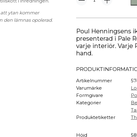
TEXTIL
lskott i inredningen.
PH
60
Plädar
r att ytan kommer
Kotte
Kuddar & täcken
Taklampa
om den lämnas opolerad.
HALL
Pale
Överkast
Poul Henningsens ik
Rose
Sängkläder
Galgar
mängd
presenterad i Pale Ro
Badrockar
Hallbänkar
varje interiör. Varje
Badrumsmattor
Klädhängare
hand.
Dukning
Krokar
Handdukar
Sko- & hatthyllo
PRODUKTINFORMATI
Prydnadskuddar
Hallmattor
Artikelnummer
57
Varumärke
Lo
Formgivare
Po
Kategorier
Be
Ta
Produktetiketter
Th
Höjd
58