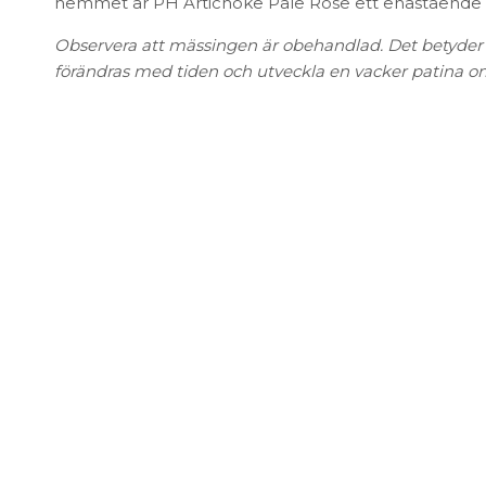
FÖRVARING & HYLLSYSTEM
hemmet är PH Artichoke Pale Rose ett enastående til
Speglar
Bokhyllor
Observera att mässingen är obehandlad. Det betyde
Trädgård
Byråer
förändras med tiden och utveckla en vacker patina 
Vaser & Krukor
Mediabänkar
Sideboards
Skåp & Vitrin
SOVRUM
Stringhylla
Vägghyllor
Sängbord
Sko- & hatthyllor
Kuddar & täcken
Sängar & madrasser
Sänggavlar