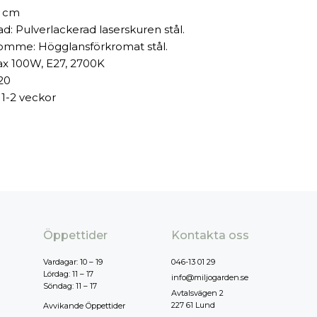
 cm
ad: Pulverlackerad laserskuren stål.
omme: Högglansförkromat stål.
x 100W, E27, 2700K
20
 1-2 veckor
Öppettider
Kontakta oss
Vardagar: 10 – 19
046-13 01 29
Lördag: 11 – 17
info@miljogarden.se
Söndag: 11 – 17
Avtalsvägen 2
227 61 Lund
Avvikande Öppettider