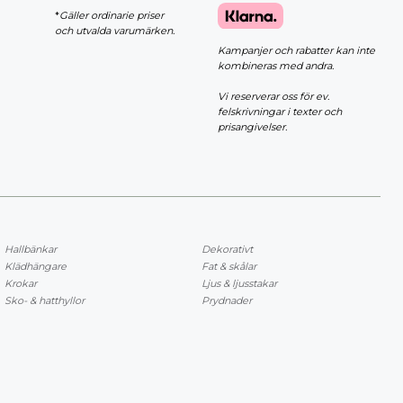
*
Gäller ordinarie priser
och utvalda varumärken.
Kampanjer och rabatter kan inte
kombineras med andra.
Vi reserverar oss för ev.
felskrivningar i texter och
prisangivelser.
Hallbänkar
Dekorativt
Klädhängare
Fat & skålar
Krokar
Ljus & ljusstakar
Sko- & hatthyllor
Prydnader