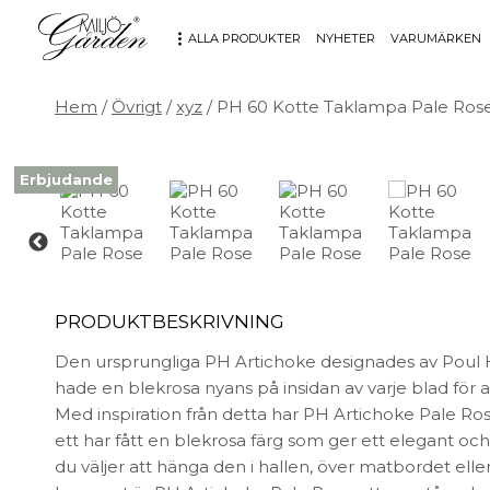
ALLA PRODUKTER
NYHETER
VARUMÄRKEN
Hem
/
Övrigt
/
xyz
/ PH 60 Kotte Taklampa Pale Ros
MÖBLER
DEKORATION
Erbjudande
Bord
Badrum
Fåtöljer
Barn
Hallbänkar
Affischer
Kontorsmöbler
Dekorativt
Möbeltillbehör
Fat & skålar
PRODUKTBESKRIVNING
Soffor
Förvaring
Stolar
Glas & porslin
Den ursprungliga PH Artichoke designades av Poul
Stolsdynor
Klockor
hade en blekrosa nyans på insidan av varje blad för at
Utemöbler
Knoppar & Handtag
Med inspiration från detta har PH Artichoke Pale Ro
Kök & Servering
ett har fått en blekrosa färg som ger ett elegant oc
Kontor
du väljer att hänga den i hallen, över matbordet ell
Ljus & ljusstakar