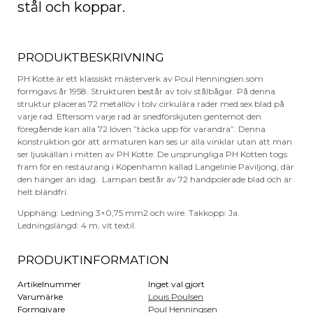
stål och koppar.
PRODUKTBESKRIVNING
PH Kotte är ett klassiskt mästerverk av Poul Henningsen som
formgavs år 1958. Strukturen består av tolv stålbågar. På denna
struktur placeras 72 metallöv i tolv cirkulära rader med sex blad på
varje rad. Eftersom varje rad är snedförskjuten gentemot den
föregående kan alla 72 löven ”täcka upp för varandra”. Denna
konstruktion gör att armaturen kan ses ur alla vinklar utan att man
ser ljuskällan i mitten av PH Kotte. De ursprungliga PH Kotten togs
fram för en restaurang i Köpenhamn kallad Langelinie Paviljong, där
den hänger än idag. Lampan består av 72 handpolerade blad och är
helt bländfri.
Upphäng: Ledning 3×0,75 mm2 och wire. Takkopp: Ja.
Ledningslängd: 4 m, vit textil.
PRODUKTINFORMATION
Artikelnummer
Inget val gjort
Varumärke
Louis Poulsen
Formgivare
Poul Henningsen