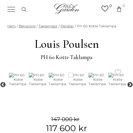
0
0
×
Sök efter valfri produkt eller
Hem
/
Belysning
/
Taklampor
/
Pendlar
/ PH 60 Kotte Taklampa
kategori
Sök
Louis Poulsen
efter:
PH 60 Kotte Taklampa
147 000
kr
117 600
kr