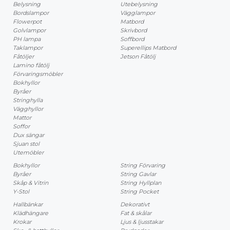
Belysning
Utebelysning
Bordslampor
Vägglampor
Flowerpot
Matbord
Golvlampor
Skrivbord
PH lampa
Soffbord
Taklampor
Superellips Matbord
Fåtöljer
Jetson Fåtölj
Lamino fåtölj
Förvaringsmöbler
Bokhyllor
Byråer
Stringhylla
Vägghyllor
Mattor
Soffor
Dux sängar
Sjuan stol
Utemöbler
Bokhyllor
String Förvaring
Byråer
String Gavlar
Skåp & Vitrin
String Hyllplan
Y-Stol
String Pocket
Hallbänkar
Dekorativt
Klädhängare
Fat & skålar
Krokar
Ljus & ljusstakar