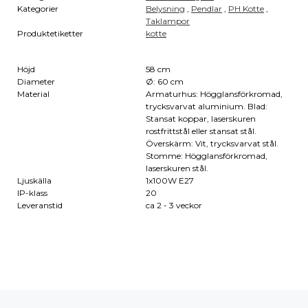
Kategorier
Belysning
,
Pendlar
,
PH Kotte
,
Taklampor
Produktetiketter
kotte
Höjd
58 cm
Diameter
Ø: 60 cm
Material
Armaturhus: Högglansförkromad,
trycksvarvat aluminium. Blad:
Stansat koppar, laserskuren
rostfrittstål eller stansat stål.
Överskärm: Vit, trycksvarvat stål.
Stomme: Högglansförkromad,
laserskuren stål.
Ljuskälla
1x100W E27
IP-klass
20
Leveranstid
ca 2 - 3 veckor