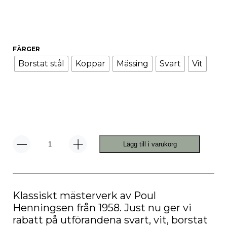
FÄRGER
Borstat stål
Koppar
Mässing
Svart
Vit
Lägg till i varukorg
PH
60
Kotte
Taklampa
mängd
Klassiskt mästerverk av Poul
Henningsen från 1958. Just nu ger vi
rabatt på utförandena svart, vit, borstat