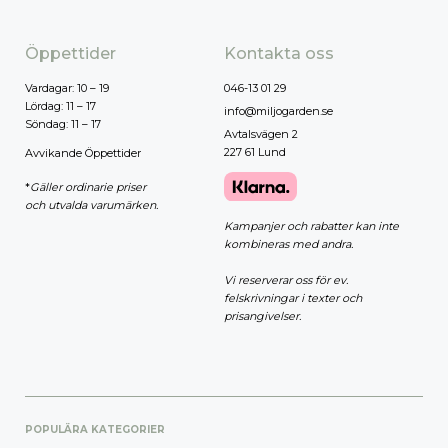
Öppettider
Kontakta oss
Vardagar: 10 – 19
046-13 01 29
Lördag: 11 – 17
info@miljogarden.se
Söndag: 11 – 17
Avtalsvägen 2
227 61 Lund
Avvikande Öppettider
*
Gäller ordinarie priser
och utvalda varumärken.
Kampanjer och rabatter kan inte
kombineras med andra.
Vi reserverar oss för ev.
felskrivningar i texter och
prisangivelser.
POPULÄRA KATEGORIER