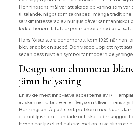
FÖRVARING & HYLLSYSTEM
Henningsens mål var att skapa belysning som var b
Speglar
Bokhyllor
tilltalande, något som saknades i många traditionel
Trädgård
Byråer
särskilt intresserad av hur ljus påverkar människor 
Vaser & Krukor
Mediabänkar
ledde honom till att experimentera med olika sätt 
Sideboards
Hans första stora genombrott kom 1925 när han la
Skåp & Vitrin
SOVRUM
blev snabbt en succé. Den visade upp ett nytt sätt 
Stringhylla
sedan dess blivit en symbol för modern belysnings
Vägghyllor
Sängbord
Sko- & hatthyllor
Kuddar & täcken
Design som eliminerar blän
Sängar & madrasser
jämn belysning
Sänggavlar
En av de mest innovativa aspekterna av PH lampan
av skärmar, ofta tre eller fler, som tillsammans styr 
Henningsen såg ett stort problem med tidens lampo
ojämnt ljus som bländade och skapade skuggor. Fö
lampa där ljuset reflekteras mellan olika skärmar o