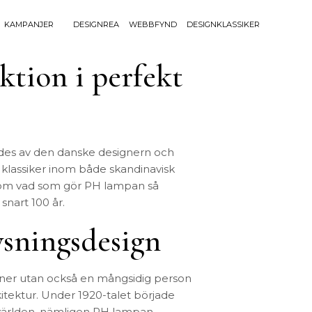
KAMPANJER
DESIGNREA
WEBBFYND
DESIGNKLASSIKER
ktion i perfekt
Sök efter 
Sök
BELYSNING
UTEMÖBLE
efter:
Bordslampor
Bänkar
Golvlampor
Bord
Lamptillbehör
Dynor
ades av den danske designern och
s klassiker inom både skandinavisk
Portabla Lampor
Fåtöljer
genom vad som gör PH lampan så
Spotlights
Förvaring
 snart 100 år.
Taklampor
Grill
Plafonder
Matgrupper
ysningsdesign
Utebelysning
Pallar
Vägglampor
Parasoll
Soffor
igner utan också en mångsidig person
Solsängar
rkitektur. Under 1920-talet började
gnvärlden, nämligen PH lampan.
Stolar