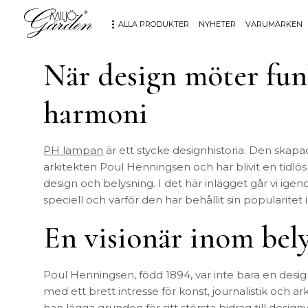
ALLA PRODUKTER
NYHETER
VARUMÄRKEN
När design möter fun
MÖBLER
DEKORATION
harmoni
Bord
Badrum
Fåtöljer
Barn
Hallbänkar
Affischer
PH lampan
är ett stycke designhistoria. Den skap
arkitekten Poul Henningsen och har blivit en tidlö
Kontorsmöbler
Dekorativt
design och belysning. I det här inlägget går vi i
Möbeltillbehör
Fat & skålar
speciell och varför den har behållit sin popularitet i
Soffor
Förvaring
Stolar
Glas & porslin
En visionär inom bel
Stolsdynor
Klockor
Utemöbler
Knoppar & Handtag
Kök & Servering
Poul Henningsen, född 1894, var inte bara en des
Kontor
med ett brett intresse för konst, journalistik och a
han lägga grunden för sitt största bidrag till desi
Ljus & ljusstakar