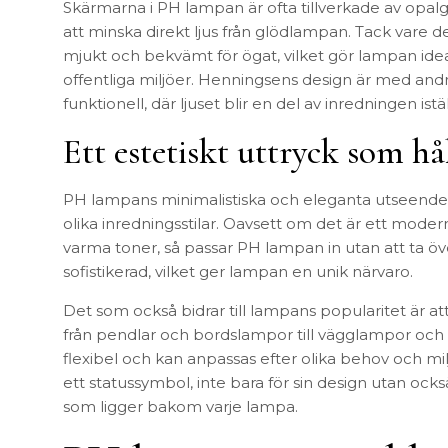
Skärmarna i PH lampan är ofta tillverkade av opalg
att minska direkt ljus från glödlampan. Tack vare de
mjukt och bekvämt för ögat, vilket gör lampan ideali
offentliga miljöer. Henningsens design är med a
funktionell, där ljuset blir en del av inredningen istäl
Ett estetiskt uttryck som håll
PH lampans minimalistiska och eleganta utseende 
olika inredningsstilar. Oavsett om det är ett mode
varma toner, så passar PH lampan in utan att ta
sofistikerad, vilket ger lampan en unik närvaro.
Det som också bidrar till lampans popularitet är at
från pendlar och bordslampor till vägglampor och 
flexibel och kan anpassas efter olika behov och mil
ett statussymbol, inte bara för sin design utan ock
som ligger bakom varje lampa.