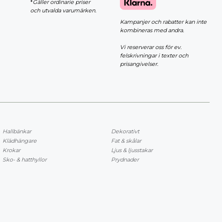
*
Gäller ordinarie priser
och utvalda varumärken.
Kampanjer och rabatter kan inte
kombineras med andra.
Vi reserverar oss för ev.
felskrivningar i texter och
prisangivelser.
Hallbänkar
Dekorativt
Klädhängare
Fat & skålar
Krokar
Ljus & ljusstakar
Sko- & hatthyllor
Prydnader