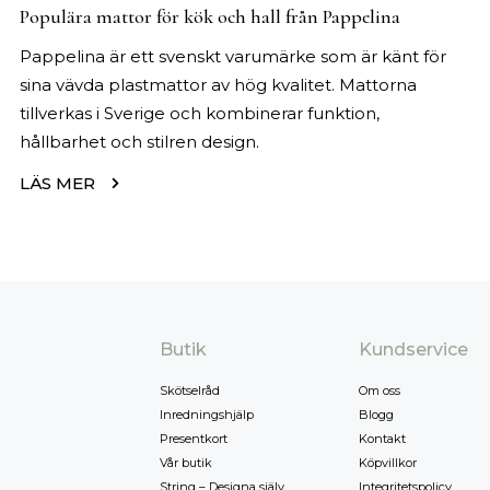
Populära mattor för kök och hall från Pappelina
Pappelina är ett svenskt varumärke som är känt för
sina vävda plastmattor av hög kvalitet. Mattorna
tillverkas i Sverige och kombinerar funktion,
hållbarhet och stilren design.
LÄS MER
Butik
Kundservice
Skötselråd
Om oss
Inredningshjälp
Blogg
Presentkort
Kontakt
Vår butik
Köpvillkor
String – Designa själv
Integritetspolicy