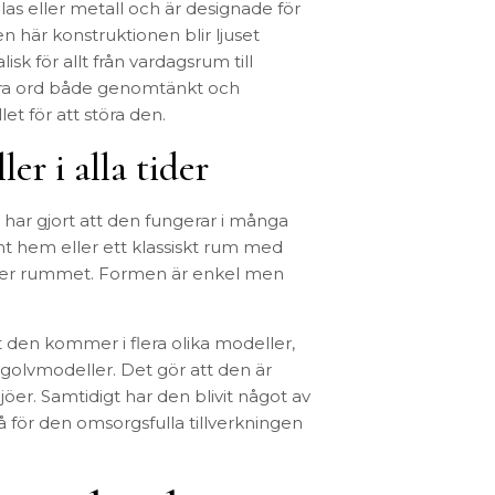
las eller metall och är designade för
n här konstruktionen blir ljuset
sk för allt från vardagsrum till
ndra ord både genomtänkt och
let för att störa den.
er i alla tider
har gjort att den fungerar i många
rnt hem eller ett klassiskt rum med
 över rummet. Formen är enkel men
t den kommer i flera olika modeller,
golvmodeller. Det gör att den är
jöer. Samtidigt har den blivit något av
så för den omsorgsfulla tillverkningen