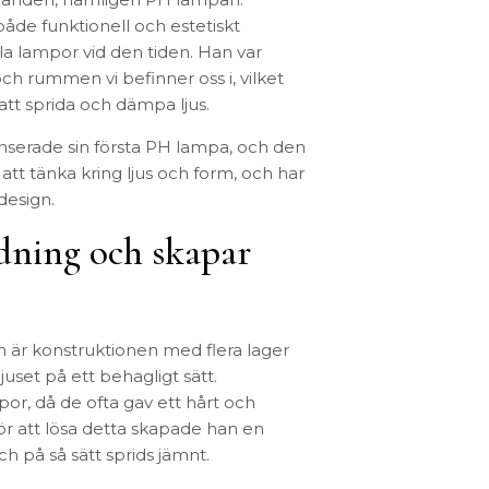
TEXTIL
åde funktionell och estetiskt
Plädar
la lampor vid den tiden. Han var
Kuddar & täcken
och rummen vi befinner oss i, vilket
HALL
Överkast
att sprida och dämpa ljus.
Sängkläder
Galgar
nserade sin första PH lampa, och den
Badrockar
Hallbänkar
att tänka kring ljus och form, och har
Badrumsmattor
Klädhängare
design.
Dukning
Krokar
Handdukar
Sko- & hatthyllo
dning och skapar
Prydnadskuddar
Hallmattor
 är konstruktionen med flera lager
ljuset på ett behagligt sätt.
r, då de ofta gav ett hårt och
r att lösa detta skapade han en
ch på så sätt sprids jämnt.