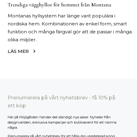
Trendiga vägghyllor för hemmet från Montana
Montanas hyllsystem har länge varit populära i
nordiska hem. Kombinationen av enkel form, smart
funktion och många färgval gör att de passar i många
olika miljöer.
LÄS MER
Prenumerera på vårt nyhetsbrev - få 10% på
ett köp
Här på Miljögården händer det ständigt nya saker. Nyheter från
designvärlden, exklusiva kampanjer och butiksevent för att nämna
några.
Prenumerera på vårt nyhetsbrev för att hålla dig uppdaterad kring