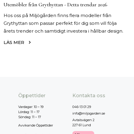
Utemöbler från Grythyttan - Detta trendar 2026
Hos oss på Miljögården finns flera modeller från
Grythyttan som passar perfekt för dig som vill följa
årets trender och samtidigt investera i hållbar design.
LÄS MER
Öppettider
Kontakta oss
Vardagar: 10 – 19
046-13 01 29
Lördag: 11 – 17
info@miljogarden.se
Söndag: 11 – 17
Avtalsvägen 2
227 61 Lund
Avvikande Öppettider