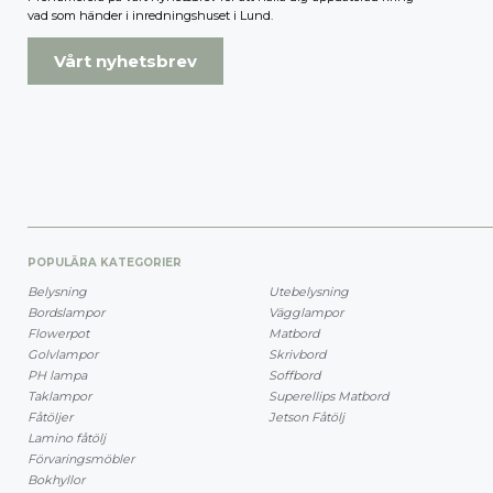
vad som händer i inredningshuset i Lund.
Vårt nyhetsbrev
POPULÄRA KATEGORIER
Belysning
Utebelysning
Bordslampor
Vägglampor
Flowerpot
Matbord
Golvlampor
Skrivbord
PH lampa
Soffbord
Taklampor
Superellips Matbord
Fåtöljer
Jetson Fåtölj
Lamino fåtölj
Förvaringsmöbler
Bokhyllor