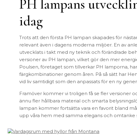
PH lampans utvecklin
idag
Trots att den första PH lampan skapades för nästan
relevant även i dagens moderna miljöer. En av anled
utvecklats i takt med ny teknik och förändrade beh
versioner av PH lampan, vilket gör den mer energief
Poulsen, företaget som tillverkar PH lamporna, har
färgkombinationer genom åren. På så sätt har Henn
vid liv samtidigt som den anpassats för en ny gener
Framöver kommer vi troligen få se fler versioner 
ännu fler hållbara material och smarta belysningsl
lampan kommer fortsätta vara en favorit bland må
upp våra hem med samma elegans och omtanke s