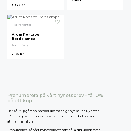
3 515
kr
5 779
kr
Högsta pris
Fler varianter
Arum Portabel
Bordslampa
Ferm Living
2 185
kr
Prenumerera på vårt nyhetsbrev - få 10%
på ett köp
Här på Miljögården händer det ständigt nya saker. Nyheter
från designvärlden, exklusiva kampanjer och butiksevent för
att nämna några.
Prenumerera på vårt nyhetsbrev för att hålla dig uppdaterad