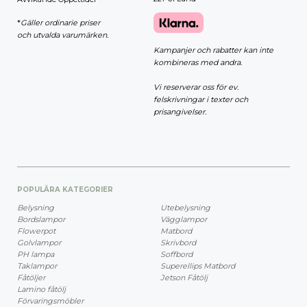
*
Gäller ordinarie priser
och utvalda varumärken.
Kampanjer och rabatter kan inte
kombineras med andra.
Vi reserverar oss för ev.
felskrivningar i texter och
prisangivelser.
POPULÄRA KATEGORIER
Belysning
Utebelysning
Bordslampor
Vägglampor
Flowerpot
Matbord
Golvlampor
Skrivbord
PH lampa
Soffbord
Taklampor
Superellips Matbord
Fåtöljer
Jetson Fåtölj
Lamino fåtölj
Förvaringsmöbler