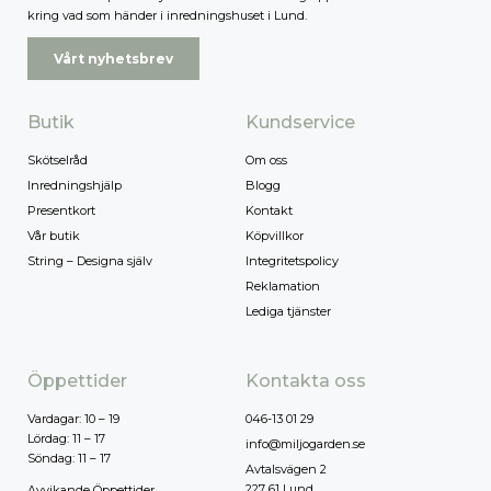
kring vad som händer i inredningshuset i Lund.
Vårt nyhetsbrev
Butik
Kundservice
Skötselråd
Om oss
Inredningshjälp
Blogg
Presentkort
Kontakt
Vår butik
Köpvillkor
String – Designa själv
Integritetspolicy
Reklamation
Lediga tjänster
Öppettider
Kontakta oss
Vardagar: 10 – 19
046-13 01 29
Lördag: 11 – 17
info@miljogarden.se
Söndag: 11 – 17
Avtalsvägen 2
227 61 Lund
Avvikande Öppettider